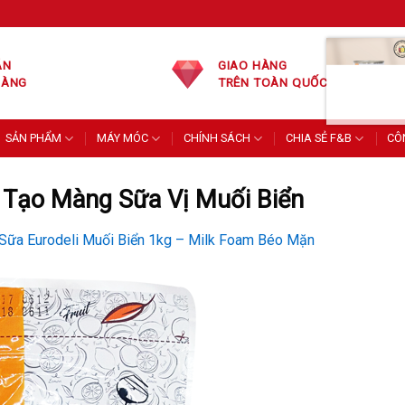
ÁN
GIAO HÀNG
HÀNG
TRÊN TOÀN QUỐC
SẢN PHẨM
MÁY MÓC
CHÍNH SÁCH
CHIA SẺ F&B
CÔ
 Tạo Màng Sữa Vị Muối Biển
Sữa Eurodeli Muối Biển 1kg – Milk Foam Béo Mặn