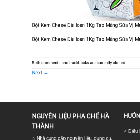
Bột Kem Chese Đài loan 1Kg Tạo Màng Sữa Vị Mu
Bột Kem Chese Đài loan 1Kg Tạo Màng Sữa Vị Mu
Both comments and trackbacks are currently closed.
Next
→
HƯỚN
NGUYÊN LIỆU PHA CHẾ HÀ
THÀNH
⭐ Điều 
⭐
Nhà cung cấp nguyên liệu, dụng cụ,