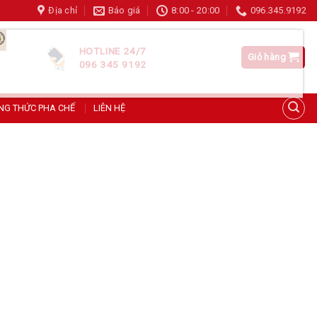
Địa chỉ
Báo giá
8:00 - 20:00
096.345.9192
Hoàng Hải tại Hà Nội đã đặt hàng
Đào ngâm Cát Long 425g – Lon nhỏ tiện lợi, giòn ngọt
HOTLINE 24/7
Giỏ hàng
096 345 9192
About 3 hours ago
NG THỨC PHA CHẾ
LIÊN HỆ