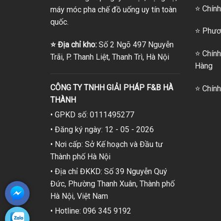
⭐ Chính
máy móc pha chế đồ uống uy tín toàn
quốc.
⭐
Phươn
⭐
Địa chỉ kho:
Số 2 Ngõ 497 Nguyễn
⭐
Chính
Trãi, P. Thanh Liệt, Thanh Trì, Hà Nội
Hàng
CÔNG TY TNHH GIẢI PHÁP F&B HÀ
⭐
Chính
THÀNH
• GPKD số: 0111495277
• Đăng ký ngày: 12 - 05 - 2026
• Nơi cấp: Sở Kế hoạch và Đầu tư
Thành phố Hà Nội
• Địa chỉ ĐKKD: Số 39 Nguyễn Quý
Đức, Phường Thanh Xuân, Thành phố
Hà Nội, Việt Nam
• Hotline: 096 345 9192