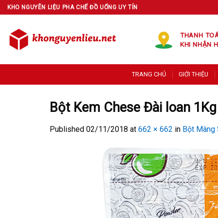
Skip
KHO NGUYÊN LIỆU PHA CHẾ ĐỒ UỐNG UY TÍN
to
content
THANH TO
KHI NHẬN 
TRANG CHỦ
GIỚI THIỆU
Bột Kem Chese Đài loan 1Kg
Published
02/11/2018
at
662 × 662
in
Bột Màng 