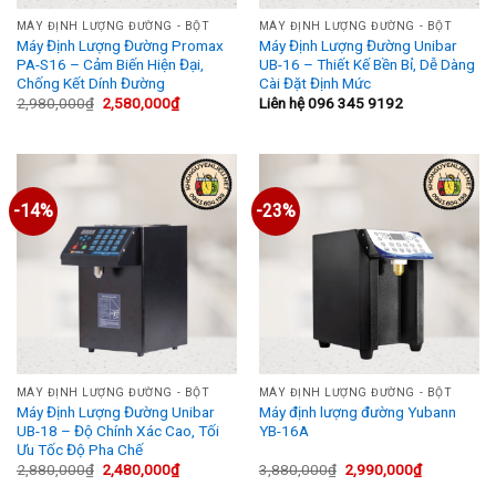
MÁY ĐỊNH LƯỢNG ĐƯỜNG - BỘT
MÁY ĐỊNH LƯỢNG ĐƯỜNG - BỘT
Máy Định Lượng Đường Promax
Máy Định Lượng Đường Unibar
PA-S16 – Cảm Biến Hiện Đại,
UB-16 – Thiết Kế Bền Bỉ, Dễ Dàng
Chống Kết Dính Đường
Cài Đặt Định Mức
Giá
Giá
2,980,000
₫
2,580,000
₫
Liên hệ 096 345 9192
gốc
hiện
là:
tại
2,980,000₫.
là:
2,580,000₫.
-14%
-23%
MÁY ĐỊNH LƯỢNG ĐƯỜNG - BỘT
MÁY ĐỊNH LƯỢNG ĐƯỜNG - BỘT
Máy Định Lượng Đường Unibar
Máy định lượng đường Yubann
UB-18 – Độ Chính Xác Cao, Tối
YB-16A
Ưu Tốc Độ Pha Chế
Giá
Giá
Giá
Giá
2,880,000
₫
2,480,000
₫
3,880,000
₫
2,990,000
₫
gốc
hiện
gốc
hiện