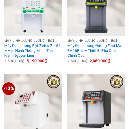
MÁY ĐỊNH LƯỢNG ĐƯỜNG - BỘT
MÁY ĐỊNH LƯỢNG ĐƯỜNG - BỘT
Máy Định Lượng Bột Zetsu Z-161
Máy Định Lượng Đường Fast Mat
– Vận Hành Thông Minh, Tiết
FM16Pro – Thiết Bị Pha Chế
Kiệm Nguyên Liệu
Chính Xác
Giá
Giá
Giá
Giá
5,590,000
₫
5,190,000
₫
2,500,000
₫
2,050,000
₫
gốc
hiện
gốc
hiện
là:
tại
là:
tại
5,590,000₫.
là:
2,500,000₫.
là:
5,190,000₫.
2,050,000₫
-13%