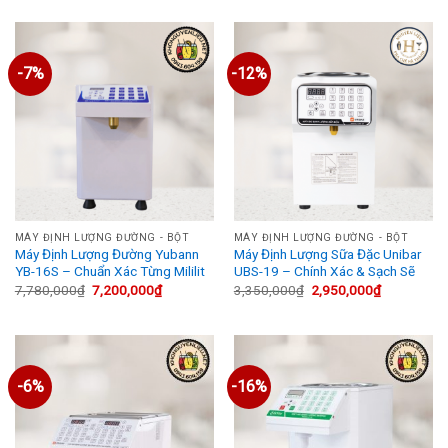
là:
tại
là:
tại
2,880,000₫.
là:
3,880,000₫.
là:
2,480,000₫.
2,990,000₫
-7%
-12%
MÁY ĐỊNH LƯỢNG ĐƯỜNG - BỘT
MÁY ĐỊNH LƯỢNG ĐƯỜNG - BỘT
Máy Định Lượng Đường Yubann
Máy Định Lượng Sữa Đặc Unibar
YB-16S – Chuẩn Xác Từng Mililit
UBS-19 – Chính Xác & Sạch Sẽ
Giá
Giá
Giá
Giá
7,780,000
₫
7,200,000
₫
3,350,000
₫
2,950,000
₫
gốc
hiện
gốc
hiện
là:
tại
là:
tại
7,780,000₫.
là:
3,350,000₫.
là:
7,200,000₫.
2,950,000₫
-6%
-16%