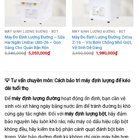
MÁY ĐỊNH LƯỢNG ĐƯỜNG - BỘT
MÁY ĐỊNH LƯỢNG ĐƯỜNG - BỘT
Máy Đo Định Lượng Đường – Sữa
Máy Đo Định Lượng Đường Zetsu
Hai Ngăn Unibar UBS-26 – Gọn
Z-16 – Vòi Bơm Chống Nhỏ Giọt,
Gàng Cho Quán Bận Rộn
Vệ Sinh Dễ Dàng
Giá
Giá
Giá
Giá
5,380,000
₫
5,050,000
₫
2,350,000
₫
1,980,000
₫
gốc
hiện
gốc
hiện
là:
tại
là:
tại
5,380,000₫.
là:
2,350,000₫.
là:
5,050,000₫.
1,980,000₫
💡 Tư vấn chuyên môn: Cách bảo trì máy định lượng để kéo
dài tuổi thọ
Để
máy định lượng đường
hoạt động ổn định, bạn cần vệ
sinh vòi xịt hàng ngày bằng nước ấm để tránh đường bị khô
cứng gây tắc nghẽn. Đối với
máy định lượng bột
, hãy đảm
bảo nguyên liệu luôn khô ráo; nếu máy có dấu hiệu cấp bột
không đều, hãy kiểm tra bộ phận cánh quạt đánh bột bên
trong. Việc bảo dưỡng định kỳ không chỉ giúp máy bền hơn