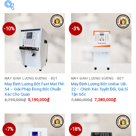
In stock
-10%
-3%
On sale
Thẻ sản phẩm
MÁY ĐỊNH LƯỢNG ĐƯỜNG - BỘT
MÁY ĐỊNH LƯỢNG ĐƯỜNG - BỘT
Máy Định Lượng Bột Fast Mat FM-
Máy Định Lượng Bột Unibar UB-
54 – Giải Pháp Đong Bột Chuẩn
22 – Chính Xác Tuyệt Đối, Giá Sỉ
Xác Cho Quán
Tận Gốc
Giá
Giá
Giá
Giá
5,795,000
₫
5,190,000
₫
7,480,000
₫
7,280,000
₫
gốc
hiện
gốc
hiện
là:
tại
là:
tại
5,795,000₫.
là:
7,480,000₫.
là:
5,190,000₫.
7,280,000₫
-7%
-18%