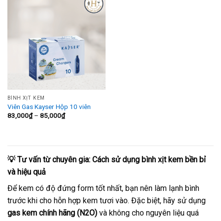
1,150,000₫
BÌNH XỊT KEM
Viên Gas Kayser Hộp 10 viên
Khoảng
83,000
₫
–
85,000
₫
giá:
từ
83,000₫
đến
85,000₫
💡 Tư vấn từ chuyên gia: Cách sử dụng bình xịt kem bền bỉ
và hiệu quả
Để kem có độ đứng form tốt nhất, bạn nên làm lạnh bình
trước khi cho hỗn hợp kem tươi vào. Đặc biệt, hãy sử dụng
gas kem chính hãng (N2O)
và không cho nguyên liệu quá