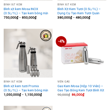
Danh mục sản phẩm
BÌNH XỊT KEM
BÌNH XỊT KEM
Bình xịt kem Mosa INOX
Bình Xịt Kem Tươi (0.5L/1L) –
Thẻ sản phẩm
(0.5L/1L) – Tạo kem bông mịn
Dụng Cụ Tạo Kem Tươi Quán
Khoảng
Khoảng
750,000
₫
–
850,000
₫
380,000
₫
–
480,000
₫
giá:
giá:
từ
từ
750,000₫
380,000₫
đến
đến
850,000₫
480,000₫
-4%
BÌNH XỊT KEM
VIÊN GAS
Bình xịt kem tươi Promix
Gas Kem Mosa (Hộp 10 Viên) –
(0.5L/1L) – Tạo kem bông mịn
Gas Tạo Bông Kem Tươi Bình Xịt
Khoảng
Giá
Giá
1,050,000
₫
–
1,150,000
₫
90,000
₫
86,000
₫
giá:
gốc
hiện
từ
là:
tại
1,050,000₫
90,000₫.
là:
đến
86,000₫.