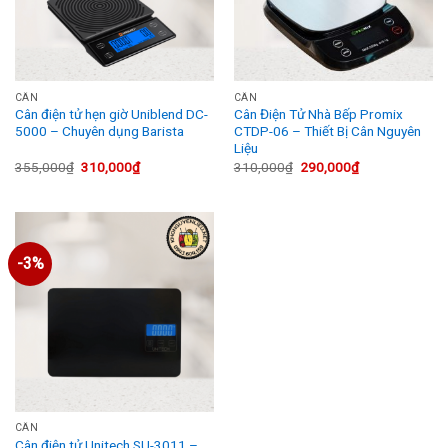
CÂN
CÂN
Cân điện tử hẹn giờ Uniblend DC-
Cân Điện Tử Nhà Bếp Promix
5000 – Chuyên dụng Barista
CTDP-06 – Thiết Bị Cân Nguyên
Liệu
Giá
Giá
Giá
Giá
355,000
₫
310,000
₫
310,000
₫
290,000
₫
gốc
hiện
gốc
hiện
là:
tại
là:
tại
355,000₫.
là:
310,000₫.
là:
310,000₫.
290,000₫.
-3%
CÂN
Cân điện tử Unitech SU-3011 –