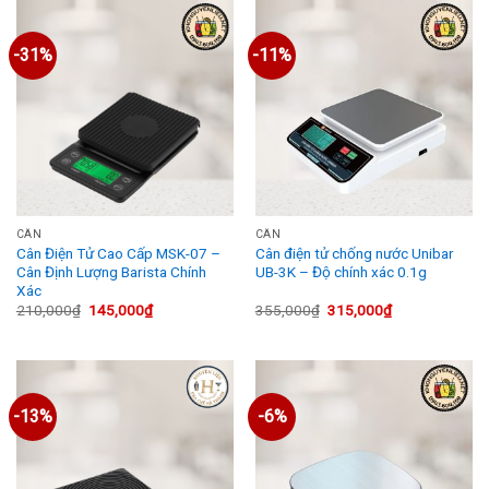
In stock
-31%
-11%
On sale
Thẻ sản phẩm
CÂN
CÂN
Cân Điện Tử Cao Cấp MSK-07 –
Cân điện tử chống nước Unibar
Cân Định Lượng Barista Chính
UB-3K – Độ chính xác 0.1g
Xác
Giá
Giá
Giá
Giá
210,000
₫
145,000
₫
355,000
₫
315,000
₫
gốc
hiện
gốc
hiện
là:
tại
là:
tại
210,000₫.
là:
355,000₫.
là:
145,000₫.
315,000₫.
-13%
-6%