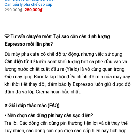
Cân tiểu ly pha chế cao cấp
Giá
Giá
290,000
₫
280,000
₫
gốc
hiện
là:
tại
290,000₫.
là:
280,000₫.
💡 Tư vấn chuyên môn: Tại sao cần cân định lượng
Espresso mỗi lần pha?
Dù máy pha cafe có chế độ tự động, nhưng việc sử dụng
Cân điện tử
để kiểm soát khối lượng bột cà phê đầu vào và
lượng nước chiết xuất đầu ra (Yield) là vô cùng quan trọng.
Điều này giúp Barista kịp thời điều chỉnh độ mịn của máy xay
khi thời tiết thay đổi, đảm bảo ly Espresso luôn giữ được độ
đậm đà và lớp Crema hoàn hảo nhất.
❓ Giải đáp thắc mắc (FAQ)
• Nên chọn cân dùng pin hay cân sạc điện?
Trả lời: Các dòng cân dùng pin thường tiện lợi và dễ thay thế.
Tuy nhiên, các dòng cân sạc điện cao cấp hiện nay tích hợp