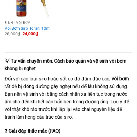
BÌNH - VÒI BƠM
Vòi Bơm Siro Torani 10ml
Giá
Giá
28,000
₫
24,000
₫
gốc
hiện
là:
tại
28,000₫.
là:
24,000₫.
💡 Tư vấn chuyên môn: Cách bảo quản và vệ sinh vòi bơm
không bị nghẹt
Đối với các loại siro hoặc sốt có độ đậm đặc cao,
vòi bơm
rất dễ bị đóng đường gây nghẹt nếu để lâu không sử dụng.
Bạn nên vệ sinh vòi bằng cách nhấn xả liên tục trong nước
ấm cho đến khi hết cặn bẩn bên trong đường ống. Lưu ý để
vòi thật khô ráo trước khi lắp lại vào chai nguyên liệu để
tránh làm hỏng cấu trúc của siro.
❓ Giải đáp thắc mắc (FAQ)