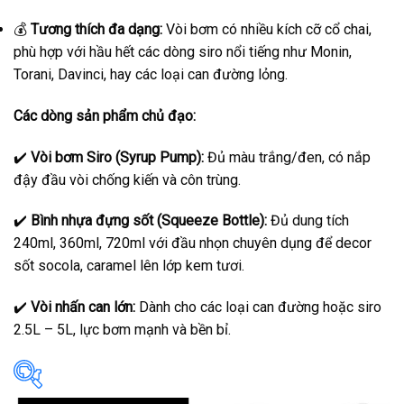
💰
Tương thích đa dạng:
Vòi bơm có nhiều kích cỡ cổ chai,
phù hợp với hầu hết các dòng siro nổi tiếng như Monin,
Torani, Davinci, hay các loại can đường lỏng.
Các dòng sản phẩm chủ đạo:
✔️
Vòi bơm Siro (Syrup Pump):
Đủ màu trắng/đen, có nắp
đậy đầu vòi chống kiến và côn trùng.
✔️
Bình nhựa đựng sốt (Squeeze Bottle):
Đủ dung tích
240ml, 360ml, 720ml với đầu nhọn chuyên dụng để decor
sốt socola, caramel lên lớp kem tươi.
✔️
Vòi nhấn can lớn:
Dành cho các loại can đường hoặc siro
2.5L – 5L, lực bơm mạnh và bền bỉ.