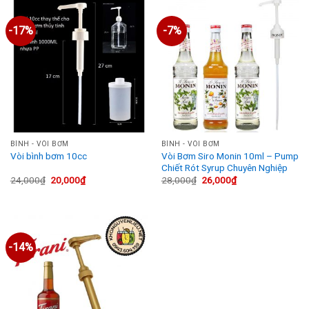
In stock
-17%
-7%
On sale
Thẻ sản phẩm
BÌNH - VÒI BƠM
BÌNH - VÒI BƠM
Vòi Bơm Siro Monin 10ml – Pump
Vòi bình bơm 10cc
Chiết Rót Syrup Chuyên Nghiệp
Giá
Giá
Giá
Giá
24,000
₫
20,000
₫
28,000
₫
26,000
₫
gốc
hiện
gốc
hiện
là:
tại
là:
tại
24,000₫.
là:
28,000₫.
là:
20,000₫.
26,000₫.
-14%