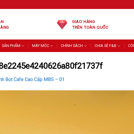
ÁN
GIAO HÀNG
HÀNG
TRÊN TOÀN QUỐC
SẢN PHẨM
MÁY MÓC
CHÍNH SÁCH
CHIA SẺ F&B
CÔ
8e2245e4240626a80f21737f
nh Bọt Cafe Cao Cấp MBS – 01