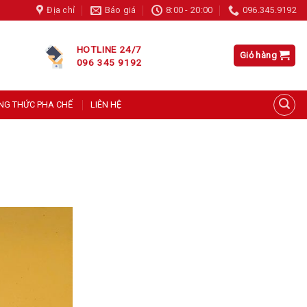
Địa chỉ
Báo giá
8:00 - 20:00
096.345.9192
HOTLINE 24/7
Giỏ hàng
096 345 9192
Mứt Boduo Mật Ong Đào 1.3kg – Syrup Đào Mật Ong Đài Loan
171 người đang xem sản phẩm này
NG THỨC PHA CHẾ
LIÊN HỆ