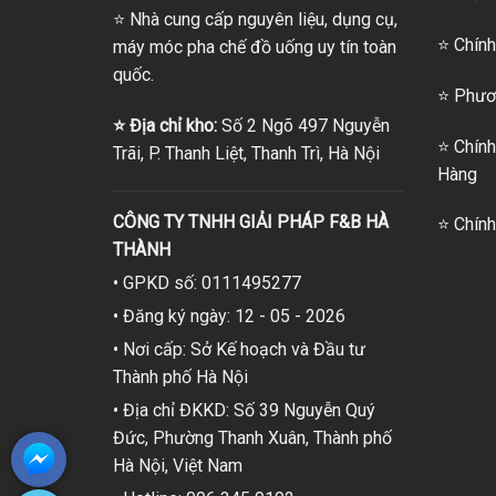
⭐
Nhà cung cấp nguyên liệu, dụng cụ,
⭐ Chính
máy móc pha chế đồ uống uy tín toàn
quốc.
⭐
Phươn
⭐
Địa chỉ kho:
Số 2 Ngõ 497 Nguyễn
⭐
Chính
Trãi, P. Thanh Liệt, Thanh Trì, Hà Nội
Hàng
CÔNG TY TNHH GIẢI PHÁP F&B HÀ
⭐
Chính
THÀNH
• GPKD số: 0111495277
• Đăng ký ngày: 12 - 05 - 2026
• Nơi cấp: Sở Kế hoạch và Đầu tư
Thành phố Hà Nội
• Địa chỉ ĐKKD: Số 39 Nguyễn Quý
Đức, Phường Thanh Xuân, Thành phố
Hà Nội, Việt Nam