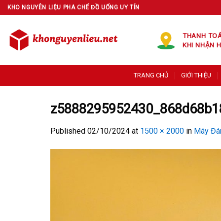
Skip
KHO NGUYÊN LIỆU PHA CHẾ ĐỒ UỐNG UY TÍN
to
content
THANH TO
KHI NHẬN 
TRANG CHỦ
GIỚI THIỆU
z5888295952430_868d68b1
Published
02/10/2024
at
1500 × 2000
in
Máy Đá