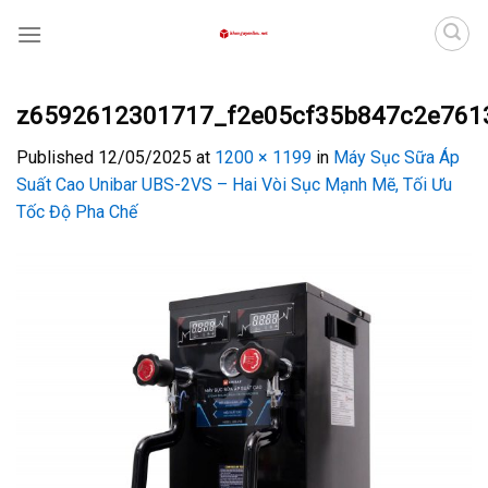
Skip
to
content
z6592612301717_f2e05cf35b847c2e761
Published
12/05/2025
at
1200 × 1199
in
Máy Sục Sữa Áp
Suất Cao Unibar UBS-2VS – Hai Vòi Sục Mạnh Mẽ, Tối Ưu
Tốc Độ Pha Chế