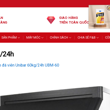
ÁN
GIAO HÀNG
HÀNG
TRÊN TOÀN QUỐC
SẢN PHẨM
MÁY MÓC
CHÍNH SÁCH
CHIA SẺ F&B
CÔ
g/24h
 đá viên Unibar 60kg/24h UBM-60