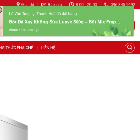
Địa chỉ
Báo giá
8:00 - 20:00
096.345.9192
Lê Văn Tùng tại Thanh Hoá đã đặt hàng
Bột Đá Xay Không Sữa Luave 500g – Bột Mix Frappe Chuyên Dụng
HOTLINE 24/7
Giỏ hàng
096 345 9192
About 5 minutes ago
NG THỨC PHA CHẾ
LIÊN HỆ