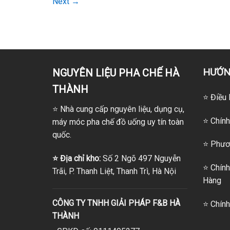
Next
→
HƯỚN
NGUYÊN LIỆU PHA CHẾ HÀ
THÀNH
⭐ Điều 
⭐
Nhà cung cấp nguyên liệu, dụng cụ,
⭐ Chính
máy móc pha chế đồ uống uy tín toàn
quốc.
⭐
Phươn
⭐
Địa chỉ kho:
Số 2 Ngõ 497 Nguyễn
⭐
Chính
Trãi, P. Thanh Liệt, Thanh Trì, Hà Nội
Hàng
CÔNG TY TNHH GIẢI PHÁP F&B HÀ
⭐
Chính
THÀNH