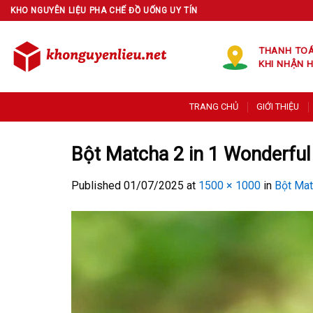
Skip
KHO NGUYÊN LIỆU PHA CHẾ ĐỒ UỐNG UY TÍN
to
content
THANH TO
KHI NHẬN 
TRANG CHỦ
GIỚI THIỆU
Bột Matcha 2 in 1 Wonderful
Published
01/07/2025
at
1500 × 1000
in
Bột Mat