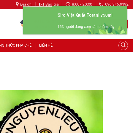
Địa chỉ
Báo giá
8:00 - 20:00
096.345.9192
Siro Việt Quất Torani 750ml
HOTLINE 24/7
Giỏ hàng
163 người đang xem sản phẩm này
096 345 9192
NG THỨC PHA CHẾ
LIÊN HỆ