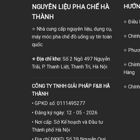
HƯỚN
NGUYÊN LIỆU PHA CHẾ HÀ
THÀNH
⭐ Điều 
⭐
Nhà cung cấp nguyên liệu, dụng cụ,
⭐ Chính
máy móc pha chế đồ uống uy tín toàn
quốc.
⭐
Phươn
⭐
Địa chỉ kho:
Số 2 Ngõ 497 Nguyễn
⭐
Chính
Trãi, P. Thanh Liệt, Thanh Trì, Hà Nội
Hàng
CÔNG TY TNHH GIẢI PHÁP F&B HÀ
⭐
Chính
THÀNH
• GPKD số: 0111495277
• Đăng ký ngày: 12 - 05 - 2026
• Nơi cấp: Sở Kế hoạch và Đầu tư
Thành phố Hà Nội
• Địa chỉ ĐKKD: Số 39 Nguyễn Quý