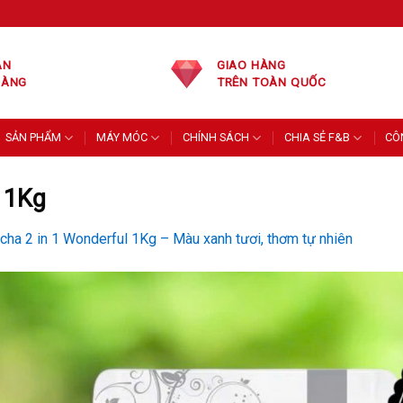
ÁN
GIAO HÀNG
HÀNG
TRÊN TOÀN QUỐC
SẢN PHẨM
MÁY MÓC
CHÍNH SÁCH
CHIA SẺ F&B
CÔ
 1Kg
cha 2 in 1 Wonderful 1Kg – Màu xanh tươi, thơm tự nhiên