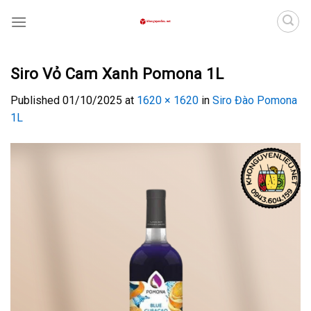
Skip
to
content
Siro Vỏ Cam Xanh Pomona 1L
Published
01/10/2025
at
1620 × 1620
in
Siro Đào Pomona
1L