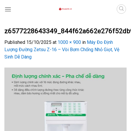
Skip
to
content
z6577228643349_844f62a662e276f52db
Published
15/10/2025
at
1000 × 900
in
Máy Đo Định
Lượng Đường Zetsu Z-16 – Vòi Bơm Chống Nhỏ Giọt, Vệ
Sinh Dễ Dàng