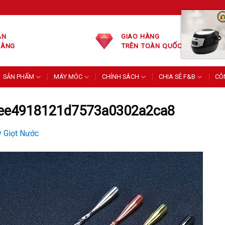
ÁN
GIAO HÀNG
HÀNG
TRÊN TOÀN QUỐC
SẢN PHẨM
MÁY MÓC
CHÍNH SÁCH
CHIA SẺ F&B
CÔ
ee4918121d7573a0302a2ca8
y Giọt Nước