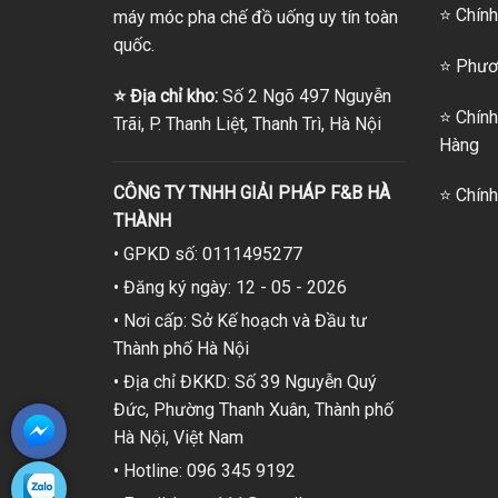
⭐ Chính
máy móc pha chế đồ uống uy tín toàn
quốc.
⭐
Phươn
⭐
Địa chỉ kho:
Số 2 Ngõ 497 Nguyễn
⭐
Chính
Trãi, P. Thanh Liệt, Thanh Trì, Hà Nội
Hàng
CÔNG TY TNHH GIẢI PHÁP F&B HÀ
⭐
Chính
THÀNH
• GPKD số: 0111495277
• Đăng ký ngày: 12 - 05 - 2026
• Nơi cấp: Sở Kế hoạch và Đầu tư
Thành phố Hà Nội
• Địa chỉ ĐKKD: Số 39 Nguyễn Quý
Đức, Phường Thanh Xuân, Thành phố
Hà Nội, Việt Nam
• Hotline: 096 345 9192