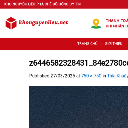
Skip
KHO NGUYÊN LIỆU PHA CHẾ ĐỒ UỐNG UY TÍN
to
content
THANH TO
KHI NHẬN 
TRANG CHỦ
GIỚI THIỆU
z6446582328431_84e2780c
Published
27/03/2025
at
750 × 750
in
Thìa Khuấ