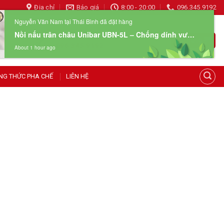
Địa chỉ
Báo giá
8:00 - 20:00
096.345.9192
Nguyễn Văn Nam tại Thái Bình đã đặt hàng
Nồi nấu trân châu Unibar UBN-5L – Chống dính vượt trội, ủ nhiệt lâu
HOTLINE 24/7
Giỏ hàng
096 345 9192
About 1 hour ago
NG THỨC PHA CHẾ
LIÊN HỆ