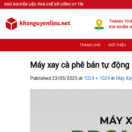
Skip
KHO NGUYÊN LIỆU PHA CHẾ ĐỒ UỐNG UY TÍN
to
content
THANH TO
KHI NHẬN 
TRANG CHỦ
GIỚI THIỆU
Máy xay cà phê bán tự độn
Published
23/05/2025
at
1024 × 1024
in
Máy Xa