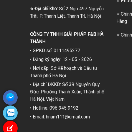
⭐
Phươn
⭐
Địa chỉ kho:
Số 2 Ngõ 497 Nguyễn
⭐
Chính
Trãi, P. Thanh Liệt, Thanh Trì, Hà Nội
Hàng
CÔNG TY TNHH GIẢI PHÁP F&B HÀ
⭐
Chính
THÀNH
• GPKD số: 0111495277
• Đăng ký ngày: 12 - 05 - 2026
• Nơi cấp: Sở Kế hoạch và Đầu tư
Thành phố Hà Nội
• Địa chỉ ĐKKD: Số 39 Nguyễn Quý
Đức, Phường Thanh Xuân, Thành phố
Hà Nội, Việt Nam
• Hotline: 096 345 9192
• Email: hnam111@gmail.com