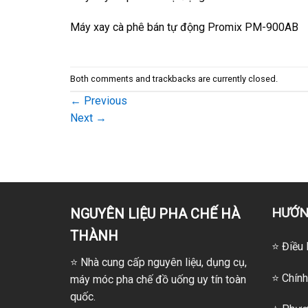
Máy xay cà phê bán tự động Promix PM-900AB
Both comments and trackbacks are currently closed.
←
Previous
Next
→
HƯỚN
NGUYÊN LIỆU PHA CHẾ HÀ
THÀNH
⭐ Điều 
⭐
Nhà cung cấp nguyên liệu, dụng cụ,
⭐ Chính
máy móc pha chế đồ uống uy tín toàn
quốc.