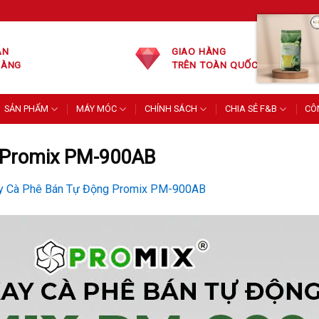
ÁN
GIAO HÀNG
HÀNG
TRÊN TOÀN QUỐC
SẢN PHẨM
MÁY MÓC
CHÍNH SÁCH
CHIA SẺ F&B
CÔ
g Promix PM-900AB
y Cà Phê Bán Tự Động Promix PM-900AB