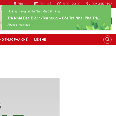
Địa chỉ
Báo giá
8:00 - 20:00
096.345.9192
Hoàng Trang tại Hà Nam đã đặt hàng
Trà Nhài Đặc Biệt 1-Tea 500g – Cốt Trà Nhài Pha Trà Chanh Đậm Vị
HOTLINE 24/7
Giỏ hàng
096 345 9192
About 6 hours ago
NG THỨC PHA CHẾ
LIÊN HỆ