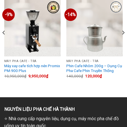
-9%
-14%
MÁY PHA CAFE - TRÀ
MÁY PHA CAFE - TRÀ
Máy xay cafe tích hợp nén Promix
Phin Cafe Nhôm 200g – Dụng Cụ
PM-900 Plus
Pha Cafe Phin Truyền Thống
Giá
Giá
Giá
Giá
10,950,000
₫
9,950,000
₫
140,000
₫
120,000
₫
gốc
hiện
gốc
hiện
là:
tại
là:
tại
10,950,000₫.
là:
140,000₫.
là:
,000₫.
9,950,000₫.
120,000₫.
NGUYÊN LIỆU PHA CHẾ HÀ THÀNH
⭐
Nhà cung cấp nguyên liệu, dụng cụ, máy móc pha chế đồ
uống uy tín toàn quốc.