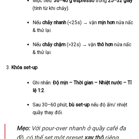
Mục tiêu:
36–40 g espresso
trong
25–32 giây
(tính từ khi chảy).
Nếu
chảy nhanh
(<25s) → vặn
mịn hơn
nửa nấc
& thử lại.
Nếu
chảy chậm
(>32s) → vặn
thô hơn
nửa nấc
& thử lại.
Khóa set-up
Ghi nhãn:
Độ mịn – Thời gian – Nhiệt nước – Tỉ
lệ 1:2
.
Sau 30–60 phút,
bù set-up
nếu độ ẩm/ nhiệt
quầy thay đổi.
Mẹo:
Với pour-over nhanh ở quầy café đa
đồ, có thể set một preset
xay thô
riêng