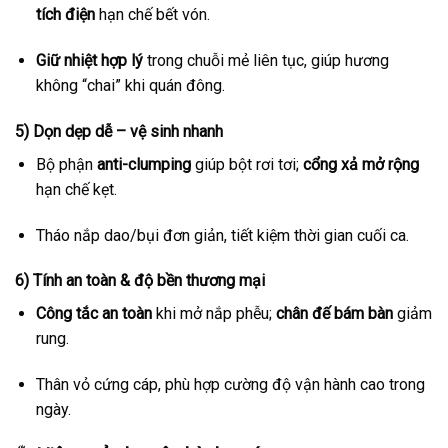
tích điện
hạn chế bết vón.
Giữ nhiệt hợp lý
trong chuỗi mẻ liên tục, giúp hương
không “chai” khi quán đông.
5) Dọn dẹp dễ – vệ sinh nhanh
Bộ phận
anti-clumping
giúp bột rơi tơi;
cổng xả mở rộng
hạn chế kẹt.
Tháo nắp dao/bụi đơn giản, tiết kiệm thời gian cuối ca.
6) Tính an toàn & độ bền thương mại
Công tắc an toàn
khi mở nắp phễu;
chân đế bám bàn
giảm
rung.
Thân vỏ cứng cáp, phù hợp cường độ vận hành cao trong
ngày.