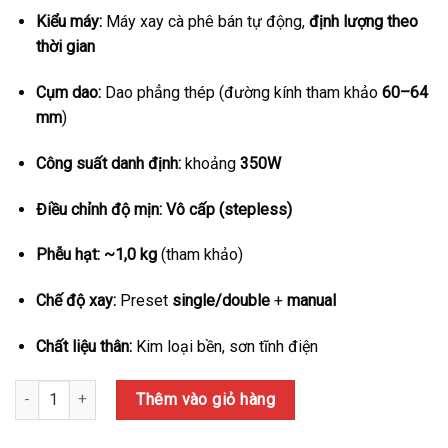
7,180,000₫.
là:
Kiểu máy:
Máy xay cà phê bán tự động,
định lượng theo
6,780,000₫.
thời gian
Cụm dao:
Dao phẳng thép (đường kính tham khảo
60–64
mm
)
Công suất danh định:
khoảng
350W
Điều chỉnh độ mịn:
Vô cấp (stepless)
Phễu hạt:
~1,0 kg
(tham khảo)
Chế độ xay:
Preset
single/double
+
manual
Chất liệu thân:
Kim loại bền, sơn tĩnh điện
Số lượng
Thêm vào giỏ hàng