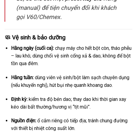
(manual) để tiện chuyển đổi khi khách
gọi V60/Chemex.
🧼
Vệ sinh & bảo dưỡng
Hằng ngày (cuối ca):
chạy máy cho hết bột còn, tháo phễu
– lau khô; dùng chổi vệ sinh cổng xả & dao; không để bột
tồn qua đêm.
Hằng tuần:
dùng viên vệ sinh/bột làm sạch chuyên dụng
(nếu khuyến nghị), hút bụi nhẹ quanh khoang dao.
Định kỳ:
kiểm tra độ bén dao; thay dao khi thời gian xay
kéo dài bất thường/hương vị “tịt mũi”.
Nguồn điện:
ổ cắm riêng có tiếp địa; tránh chung đường
với thiết bị nhiệt công suất lớn.