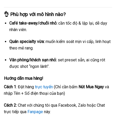
👌
Phù hợp với mô hình nào?
Café take-away/chuỗi nhỏ:
cần tốc độ & lặp lại, dễ dạy
nhân viên.
Quán specialty vừa:
muốn kiểm soát mịn vi cấp, linh hoạt
theo mẻ rang.
Văn phòng/khách sạn nhỏ:
set preset sẵn, ai cũng rót
được shot “ngon lành”.
Hướng dẫn mua hàng!
Cách 1
: Đặt hàng
trực tuyến
(Chỉ cần bấm
Nút Mua Ngay
và
nhập Tên + Số điện thoại của bạn)
Cách 2:
Chat với chúng tôi qua Facebook, Zalo hoặc Chat
trực tiếp qua
Fanpage
này.