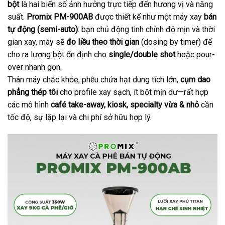
bột
là hai biến số ảnh hưởng trực tiếp đến hương vị và năng
suất.
Promix PM-900AB
được thiết kế như một máy xay
bán
tự động (semi-auto)
: bạn chủ động tinh chỉnh độ mịn và thời
gian xay, máy sẽ
đo liều theo thời gian
(dosing by timer) để
cho ra lượng bột ổn định cho
single/double shot
hoặc pour-
over nhanh gọn.
Thân máy chắc khỏe, phễu chứa hạt dung tích lớn,
cụm dao
phẳng thép tôi
cho profile xay sạch, ít bột mịn dư—rất hợp
các mô hình
café take-away, kiosk, specialty vừa & nhỏ
cần
tốc độ, sự lặp lại và chi phí sở hữu hợp lý.