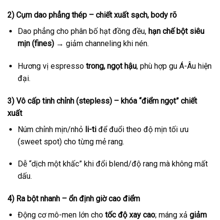
2) Cụm dao phẳng thép – chiết xuất sạch, body rõ
Dao phẳng cho phân bố hạt đồng đều,
hạn chế bột siêu
mịn (fines)
→ giảm channeling khi nén.
Hương vị espresso
trong, ngọt hậu
, phù hợp gu Á-Âu hiện
đại.
3) Vô cấp tinh chỉnh (stepless) – khóa “điểm ngọt” chiết
xuất
Núm chỉnh mịn/nhỏ
li-ti
để đuổi theo độ mịn tối ưu
(sweet spot) cho từng mẻ rang.
Dễ “dịch một khấc” khi đổi blend/độ rang mà không mất
dấu.
4) Ra bột nhanh – ổn định giờ cao điểm
Động cơ mô-men lớn cho
tốc độ xay cao
; máng xả
giảm