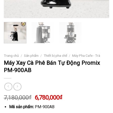
Trang chủ
/
Sản phẩm
/
Thiết bị pha chế
/
Máy Pha Cafe - Trà
Máy Xay Cà Phê Bán Tự Động Promix
PM-900AB
Giá
Giá
7,180,000
₫
6,780,000
₫
gốc
hiện
Mã sản phẩm:
PM-900AB
là:
tại