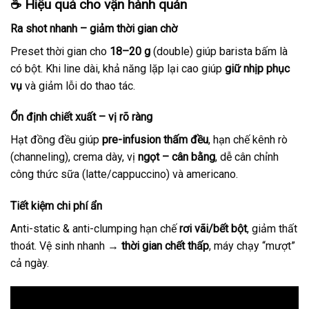
☕
Hiệu quả cho vận hành quán
Ra shot nhanh – giảm thời gian chờ
Preset thời gian cho
18–20 g
(double) giúp barista bấm là
có bột. Khi line dài, khả năng lặp lại cao giúp
giữ nhịp phục
vụ
và giảm lỗi do thao tác.
Ổn định chiết xuất – vị rõ ràng
Hạt đồng đều giúp
pre-infusion thấm đều
, hạn chế kênh rò
(channeling), crema dày, vị
ngọt – cân bằng
, dễ cân chỉnh
công thức sữa (latte/cappuccino) và americano.
Tiết kiệm chi phí ẩn
Anti-static & anti-clumping hạn chế
rơi vãi/bết bột
, giảm thất
thoát. Vệ sinh nhanh →
thời gian chết thấp
, máy chạy “mượt”
cả ngày.