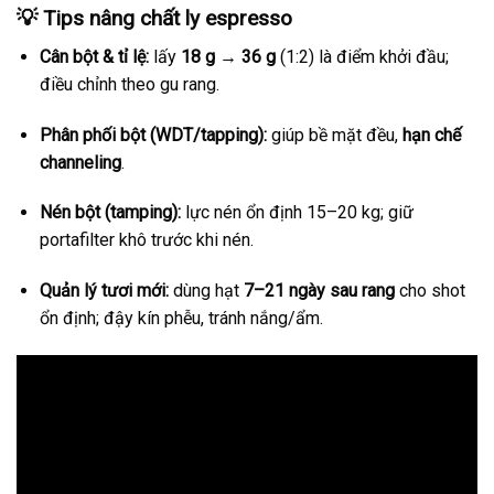
💡
Tips nâng chất ly espresso
Cân bột & tỉ lệ:
lấy
18 g → 36 g
(1:2) là điểm khởi đầu;
điều chỉnh theo gu rang.
Phân phối bột (WDT/tapping):
giúp bề mặt đều,
hạn chế
channeling
.
Nén bột (tamping):
lực nén ổn định 15–20 kg; giữ
portafilter khô trước khi nén.
Quản lý tươi mới:
dùng hạt
7–21 ngày sau rang
cho shot
ổn định; đậy kín phễu, tránh nắng/ẩm.