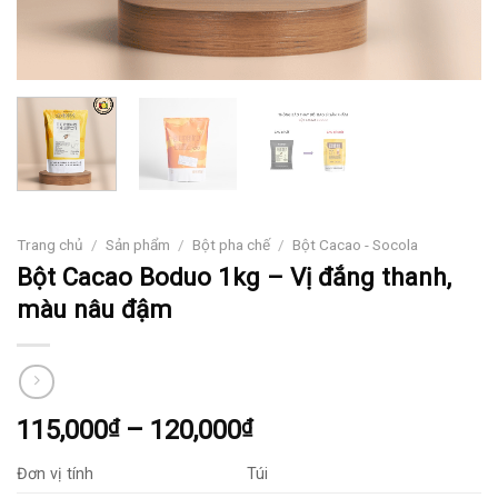
Trang chủ
/
Sản phẩm
/
Bột pha chế
/
Bột Cacao - Socola
Bột Cacao Boduo 1kg – Vị đắng thanh,
màu nâu đậm
Khoảng
115,000
₫
–
120,000
₫
giá:
Đơn vị tính
Túi
từ