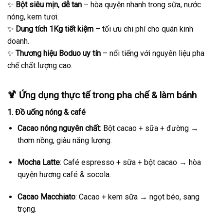
✨
Bột siêu mịn, dễ tan
– hòa quyện nhanh trong sữa, nước
nóng, kem tươi.
✨
Dung tích 1Kg tiết kiệm
– tối ưu chi phí cho quán kinh
doanh.
✨
Thương hiệu Boduo uy tín
– nổi tiếng với nguyên liệu pha
chế chất lượng cao.
🍹 Ứng dụng thực tế trong pha chế & làm bánh
1.
Đồ uống nóng & café
Cacao nóng nguyên chất
: Bột cacao + sữa + đường →
thơm nồng, giàu năng lượng.
Mocha Latte
: Café espresso + sữa + bột cacao → hòa
quyện hương café & socola.
Cacao Macchiato
: Cacao + kem sữa → ngọt béo, sang
trọng.