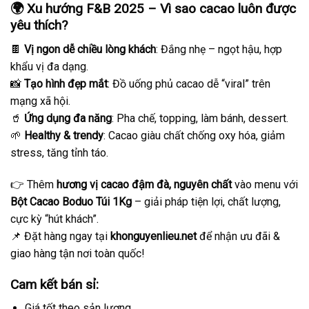
🌍 Xu hướng F&B 2025 – Vì sao cacao luôn được
yêu thích?
🍫
Vị ngon dễ chiều lòng khách
: Đắng nhẹ – ngọt hậu, hợp
khẩu vị đa dạng.
📸
Tạo hình đẹp mắt
: Đồ uống phủ cacao dễ “viral” trên
mạng xã hội.
🥤
Ứng dụng đa năng
: Pha chế, topping, làm bánh, dessert.
🌱
Healthy & trendy
: Cacao giàu chất chống oxy hóa, giảm
stress, tăng tỉnh táo.
👉 Thêm
hương vị cacao đậm đà, nguyên chất
vào menu với
Bột Cacao Boduo Túi 1Kg
– giải pháp tiện lợi, chất lượng,
cực kỳ “hút khách”.
📌 Đặt hàng ngay tại
khonguyenlieu.net
để nhận ưu đãi &
giao hàng tận nơi toàn quốc!
Cam kết bán sỉ:
Giá tốt theo sản lượng