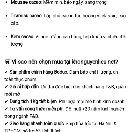
Mousse cacao
: Mềm mịn, béo ngậy, sang trọng.
Tiramisu cacao
: Lớp phủ cacao tạo hương vị classic, cao
cấp.
Kem cacao
: Vị ngọt đắng cân bằng, hợp khẩu vị nhiều đối
tượng.
🛒 Vì sao nên chọn mua tại khonguyenlieu.net?
✔
Sản phẩm chính hãng Boduo
: Đảm bảo chất lượng, an
toàn thực phẩm.
✔
Giá sỉ hấp dẫn
: Ưu đãi đặc biệt cho khách hàng F&B, quán
mới mở.
✔
Dung tích 1Kg tiết kiệm
: Phù hợp mọi mô hình kinh doanh.
✔
Tư vấn công thức miễn phí
: Đội ngũ >20 năm kinh nghiệm
trong ngành F&B.
✔
Giao hàng nhanh toàn quốc
: Ship hỏa tốc tại Hà Nội &
TP.HCM, hỗ trợ 63 tỉnh thành.