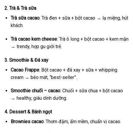
2.
Trà & Trà sữa
Trà sữa cacao
: Trà đen + sữa + bột cacao → lạ miệng, hút
khách.
Trà cacao kem cheese
: Trà ô long + bột cacao + kem mặn
→ trendy, hợp gu giới trẻ.
3.
Smoothie & Đá xay
Cacao Frappe
: Bột cacao + đá xay + sữa + whipping
cream → béo mát, “best-seller”.
Smoothie chuối – cacao
: Chuối + sữa chua + bột cacao
→ healthy, giàu dinh dưỡng.
4.
Dessert & Bánh ngọt
Brownies cacao
: Thơm đậm, ẩm mềm, chuẩn vị cacao.