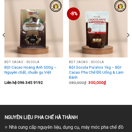
-8%
BỘT CACAO - SOCOLA
BỘT CACAO - SOCOLA
Bột Cacao Hoàng Anh 500g –
Bột Socola Puratos 1kg – Bột
Nguyên chất, chuẩn gu Việt
Cacao Pha Chế Đồ Uống & Làm
Bánh
Giá
Giá
Liên hệ 096 345 9192
380,000
₫
350,000
₫
gốc
hiện
là:
tại
380,000₫.
là:
350,000₫.
NGUYÊN LIỆU PHA CHẾ HÀ THÀNH
⭐
Nhà cung cấp nguyên liệu, dụng cụ, máy móc pha chế đồ