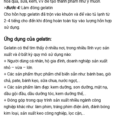
hoa quả, sữa, kem, v.v để tạo thành phẩm như ý muốn.
>
Bước 4:
Làm đông gelatin
Cho hỗn hợp gelatin đã trộn vào khuôn và để vào tủ lạnh từ
2-4 tiếng cho đến khi đông hoàn toàn tùy vào lượng hỗn hợp
sử dụng.
Ứng dụng của gelatin:
Gelatin có thể tìm thấy ở nhiều nơi, trong nhiều lĩnh vực sản
xuất và ở bất kỳ quy mô sử dụng nào:
+ Người dùng cá nhân, hộ gia đình, doanh nghiệp sản xuất
nhỏ – vừa – lớn.
+ Các sản phẩm thực phẩm chế biến sẵn như: bánh bao, giò
chả, pate, bánh kẹo, sữa chua, nước ngọt,…
+ Các sản phẩm làm đẹp: kem dưỡng, son dưỡng, mặt nạ,
dầu gội đầu, dầu dưỡng tóc, kem dưỡng thể,…
+ Đóng góp trong quy trình sản xuất nhiều ngành công
nghiệp khác như: làm phim, tráng phim điện ảnh, đánh bóng
kim loại, sản xuất keo công nghiệp, lọc cặn,…