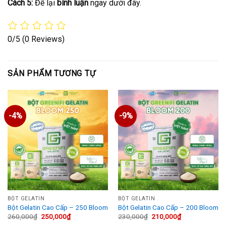
Cách 5:
Để lại
bình luận
ngay dưới đây.
0/5
(0 Reviews)
SẢN PHẨM TƯƠNG TỰ
-4%
-9%
BỘT GELATIN
BỘT GELATIN
Bột Gelatin Cao Cấp – 250 Bloom
Bột Gelatin Cao Cấp – 200 Bloom
Giá
Giá
Giá
Giá
260,000
₫
250,000
₫
230,000
₫
210,000
₫
gốc
hiện
gốc
hiện