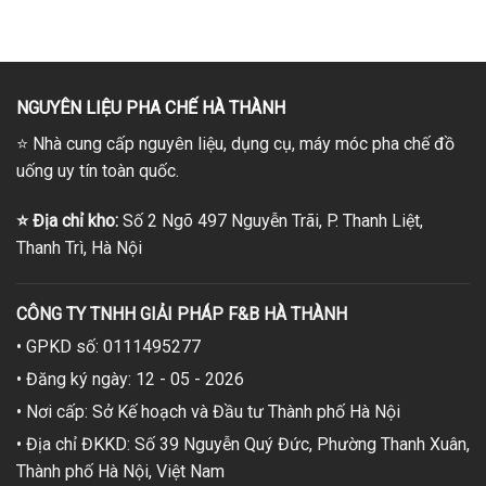
là:
tại
là:
tại
260,000₫.
là:
230,000₫.
là:
250,000₫.
210,000₫.
NGUYÊN LIỆU PHA CHẾ HÀ THÀNH
⭐
Nhà cung cấp nguyên liệu, dụng cụ, máy móc pha chế đồ
uống uy tín toàn quốc.
⭐
Địa chỉ kho:
Số 2 Ngõ 497 Nguyễn Trãi, P. Thanh Liệt,
Thanh Trì, Hà Nội
CÔNG TY TNHH GIẢI PHÁP F&B HÀ THÀNH
• GPKD số: 0111495277
• Đăng ký ngày: 12 - 05 - 2026
• Nơi cấp: Sở Kế hoạch và Đầu tư Thành phố Hà Nội
• Địa chỉ ĐKKD: Số 39 Nguyễn Quý Đức, Phường Thanh Xuân,
Thành phố Hà Nội, Việt Nam