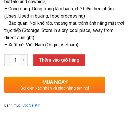
200,000₫.
buffalo and cowhide)
– Công dụng: Dùng trong làm bánh, chế biến thực phẩm
(Uses: Used in baking, food processing)
– Bảo quản: Nơi khô ráo, thoáng mát, tránh ánh nắng mặt trời
trực tiếp (Storage: Store in a dry, cool place, away from
direct sunlight)
– Xuất xứ: Việt Nam (Origin: Vietnam)
Số lượng
Thêm vào giỏ hàng
MUA NGAY
Gọi điện xác nhận và giao hàng tận nơi
Danh mục:
Bột Gelatin