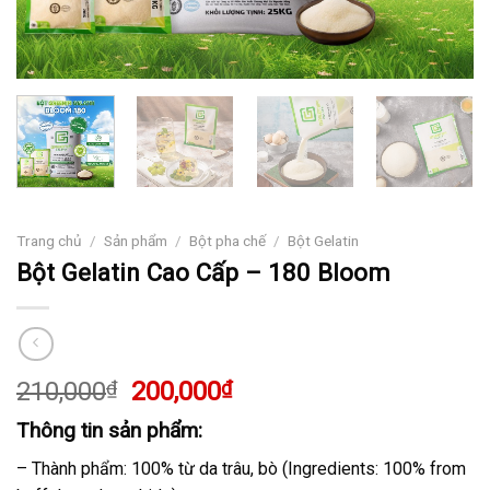
Trang chủ
/
Sản phẩm
/
Bột pha chế
/
Bột Gelatin
Bột Gelatin Cao Cấp – 180 Bloom
Giá
Giá
210,000
₫
200,000
₫
gốc
hiện
Thông tin sản phẩm:
là:
tại
210,000₫.
là:
– Thành phẩm: 100% từ da trâu, bò (Ingredients: 100% from