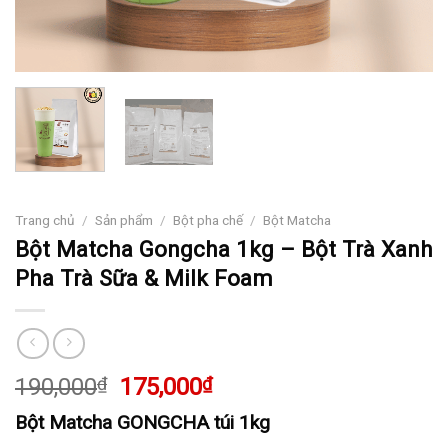
Trang chủ
/
Sản phẩm
/
Bột pha chế
/
Bột Matcha
Bột Matcha Gongcha 1kg – Bột Trà Xanh
Pha Trà Sữa & Milk Foam
Giá
Giá
190,000
₫
175,000
₫
gốc
hiện
Bột Matcha GONGCHA túi 1kg
là:
tại