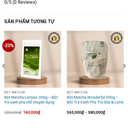
0/5
(0 Reviews)
SẢN PHẨM TƯƠNG TỰ
-20%
BỘT MATCHA
BỘT MATCHA
Bột Matcha Lermao 200g – Bột
Bột Matcha Wonderful 500g –
trà xanh pha chế chuyên dụng
Bột Trà Xanh Pha Trà Sữa & Latte
Giá
Giá
Khoảng
200,000
₫
160,000
₫
365,000
₫
–
380,000
₫
gốc
hiện
giá:
là:
tại
từ
200,000₫.
là:
365,000₫
160,000₫.
đến