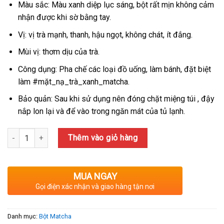
190,000₫.
là:
Màu sắc: Màu xanh diệp lục sáng, bột rất mịn không cảm
175,000₫.
nhận được khi sờ bằng tay.
Vị: vị trà mạnh, thanh, hậu ngọt, không chát, ít đắng.
Mùi vị: thơm dịu của trà.
Công dụng: Pha chế các loại đồ uống, làm bánh, đặt biệt
làm #mặt_nạ_trà_xanh_matcha.
Bảo quản: Sau khi sử dụng nên đóng chặt miệng túi , đậy
nắp lon lại và để vào trong ngăn mát của tủ lạnh.
Số lượng
Thêm vào giỏ hàng
MUA NGAY
Gọi điện xác nhận và giao hàng tận nơi
Danh mục:
Bột Matcha