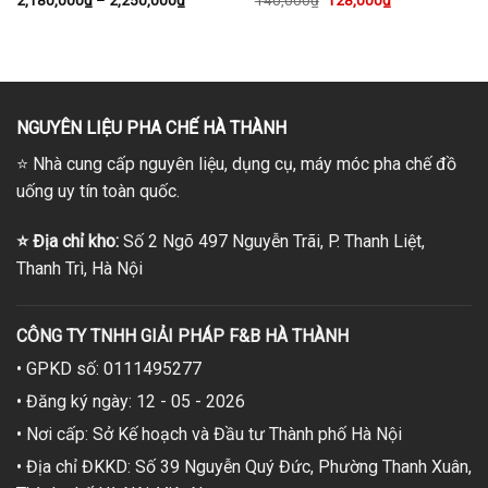
giá:
gốc
hiện
từ
là:
tại
2,180,000₫
140,000₫.
là:
0₫.
đến
128,000₫.
2,250,000₫
NGUYÊN LIỆU PHA CHẾ HÀ THÀNH
⭐
Nhà cung cấp nguyên liệu, dụng cụ, máy móc pha chế đồ
uống uy tín toàn quốc.
⭐
Địa chỉ kho:
Số 2 Ngõ 497 Nguyễn Trãi, P. Thanh Liệt,
Thanh Trì, Hà Nội
CÔNG TY TNHH GIẢI PHÁP F&B HÀ THÀNH
• GPKD số: 0111495277
• Đăng ký ngày: 12 - 05 - 2026
• Nơi cấp: Sở Kế hoạch và Đầu tư Thành phố Hà Nội
• Địa chỉ ĐKKD: Số 39 Nguyễn Quý Đức, Phường Thanh Xuân,