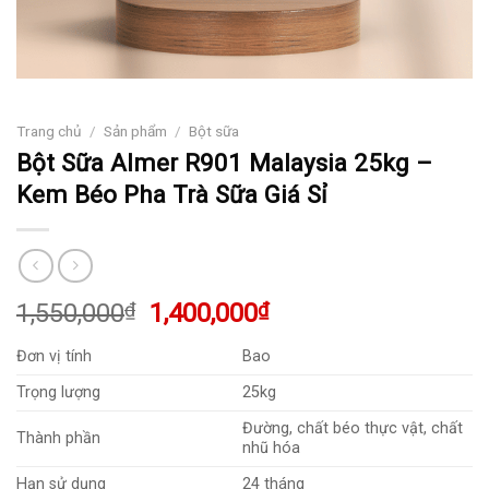
Trang chủ
/
Sản phẩm
/
Bột sữa
Bột Sữa Almer R901 Malaysia 25kg –
Kem Béo Pha Trà Sữa Giá Sỉ
Giá
Giá
1,550,000
₫
1,400,000
₫
gốc
hiện
Đơn vị tính
Bao
là:
tại
1,550,000₫.
là:
Trọng lượng
25kg
1,400,000₫.
Đường, chất béo thực vật, chất
Thành phần
nhũ hóa
Hạn sử dụng
24 tháng