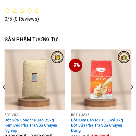
0/5
(0 Reviews)
SẢN PHẨM TƯƠNG TỰ
-9%
BỘT SỮA
BỘT LUAVE
Bột Sữa Gongcha Bao 25kg –
Bột Kem Béo MT35 Luvé 1kg –
Kem Béo Pha Trà Sữa Chuyên
Bột Sữa Pha Trà Sữa Chuyên
Nghiệp
Dụng
Khoảng
Giá
Giá
2,180,000
₫
–
2,250,000
₫
140,000
₫
128,000
₫