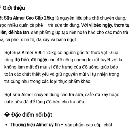
 Giới thiệu
ột Sữa Almer Cao Cấp 25kg
là nguyên liệu pha chế chuyên dụng,
ợc nhiều quán cà phê – trà sữa tin dùng. Với
vị béo ngậy, thơm t
iên, dễ hòa tan
, sản phẩm giúp tạo nền hoàn hảo cho các món trà
a, cà phê, sinh tố, đá xay và bánh ngọt.
Bột Sữa Almer R901 25kg có nguồn gốc từ thực vật: Giúp
tăng
độ béo
,
độ ngậy
cho đồ uống nhưng lại rất tuyệt vời là
không làm mất đi mùi vị đặc trưng của đồ uống, giúp bảo
toàn các chất thiết yếu và giữ nguyên mùi vị tự nhiện trong
trà cũng như trong các loại thực phẩm khác.
Bột sữa Almer chuyên dùng cho trà sữa, cafe đá xay hoặc
cafe sữa đá để tăng độ béo cho trà sữa.
💎 Đặc điểm nổi bật
Thương hiệu Almer uy tín
– sản phẩm cao cấp, chất