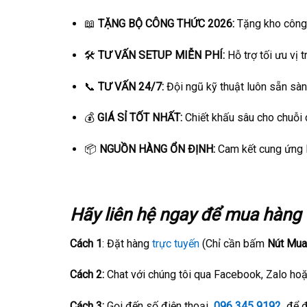
📖
TẶNG BỘ CÔNG THỨC 2026:
Tặng kho công 
🛠️
TƯ VẤN SETUP MIỄN PHÍ:
Hỗ trợ tối ưu vị t
📞
TƯ VẤN 24/7:
Đội ngũ kỹ thuật luôn sẵn sàng
💰
GIÁ SỈ TỐT NHẤT:
Chiết khấu sâu cho chuỗi 
📦
NGUỒN HÀNG ỔN ĐỊNH:
Cam kết cung ứng l
Hãy liên hệ ngay để mua hàng v
Cách 1
: Đặt hàng
trực tuyến
(Chỉ cần bấm
Nút Mua
Cách 2:
Chat với chúng tôi qua Facebook, Zalo hoặ
Cách 3:
Gọi đến số điện thoại
096 345 9192
để đ