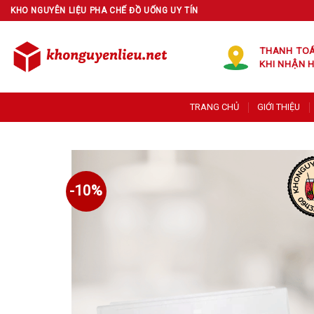
Skip
KHO NGUYÊN LIỆU PHA CHẾ ĐỒ UỐNG UY TÍN
to
content
THANH TO
KHI NHẬN 
TRANG CHỦ
GIỚI THIỆU
-10%