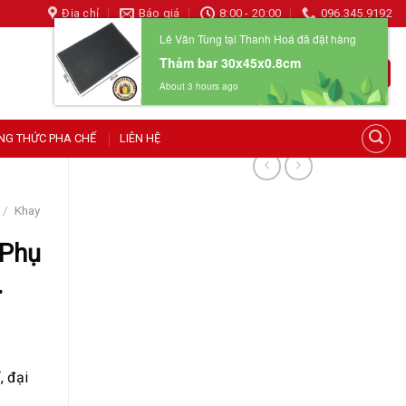
Địa chỉ
Báo giá
8:00 - 20:00
096.345.9192
Lê Văn Tùng tại Thanh Hoá đã đặt hàng
Thảm bar 30x45x0.8cm
HOTLINE 24/7
Giỏ hàng
096 345 9192
About 3 hours ago
NG THỨC PHA CHẾ
LIÊN HỆ
/
Khay
 Phụ
.
, đại