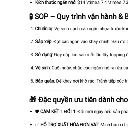
Kích thước ngăn nhỏ:
$14 \times 7.4 \times 7.
🧪 SOP – Quy trình vận hành &
Chuẩn bị:
Vệ sinh sạch các ngăn nhựa trước khi
Sắp xếp:
Đặt các ngăn vào khay chính. Sau đó c
Sử dụng:
Đậy nắp kín sau mỗi lần lấy topping đ
Vệ sinh:
Cuối ngày, nhấc các ngăn nhỏ ra rửa sạ
Bảo quản:
Để khay nơi khô ráo. Tránh tiếp xúc t
🎁 Đặc quyền ưu tiên dành ch
🛡️
CAM KẾT 1 ĐỔI 1:
Đổi mới ngay nếu sản phẩ
✅
HỖ TRỢ XUẤT HÓA ĐƠN VAT:
Minh bạch chứ