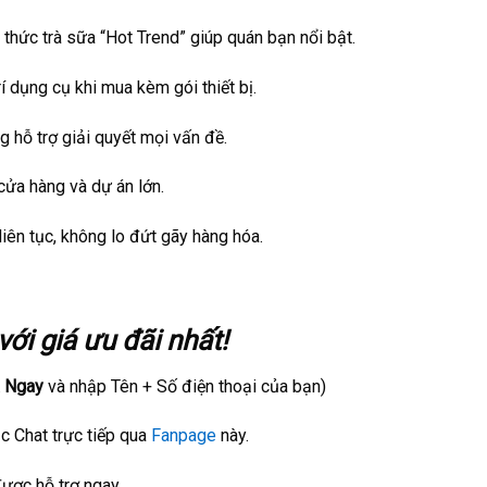
thức trà sữa “Hot Trend” giúp quán bạn nổi bật.
rí dụng cụ khi mua kèm gói thiết bị.
 hỗ trợ giải quyết mọi vấn đề.
cửa hàng và dự án lớn.
iên tục, không lo đứt gãy hàng hóa.
ới giá ưu đãi nhất!
 Ngay
và nhập Tên + Số điện thoại của bạn)
c Chat trực tiếp qua
Fanpage
này.
ược hỗ trợ ngay.