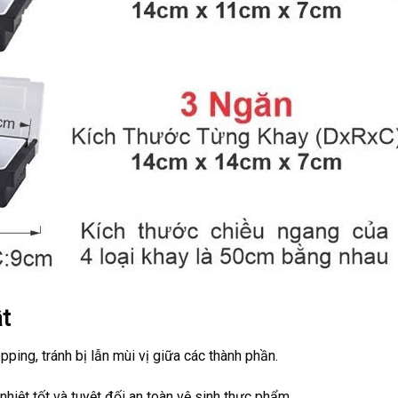
ật
pping, tránh bị lẫn mùi vị giữa các thành phần.
hiệt tốt và tuyệt đối an toàn vệ sinh thực phẩm.