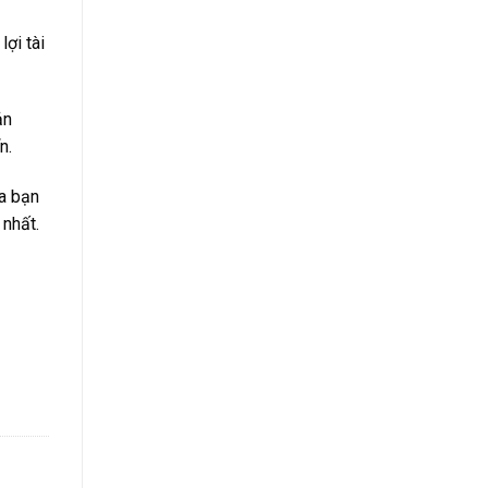
ợi tài
ản
n.
a bạn
 nhất.