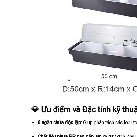
💎 Ưu điểm và Đặc tính kỹ thu
6 ngăn chứa độc lập:
Giúp phân tách các loại to
Chất liệu nhựa PP cao cấp:
Nhựa dày dặn, chịu n