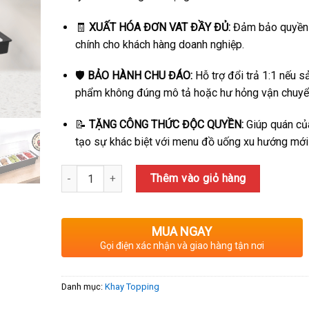
200,000₫.
là:
180,000₫.
🧾
XUẤT HÓA ĐƠN VAT ĐẦY ĐỦ:
Đảm bảo quyền l
chính cho khách hàng doanh nghiệp.
🛡️
BẢO HÀNH CHU ĐÁO:
Hỗ trợ đổi trả 1:1 nếu s
phẩm không đúng mô tả hoặc hư hỏng vận chuyể
📝
TẶNG CÔNG THỨC ĐỘC QUYỀN:
Giúp quán củ
tạo sự khác biệt với menu đồ uống xu hướng mới
Số lượng
Thêm vào giỏ hàng
MUA NGAY
Gọi điện xác nhận và giao hàng tận nơi
Danh mục:
Khay Topping