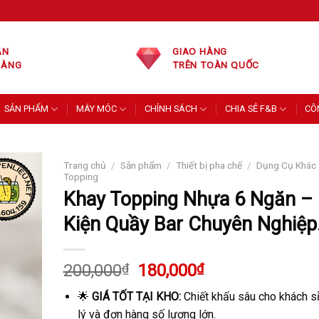
ÁN
GIAO HÀNG
HÀNG
TRÊN TOÀN QUỐC
SẢN PHẨM
MÁY MÓC
CHÍNH SÁCH
CHIA SẺ F&B
CÔ
Trang chủ
/
Sản phẩm
/
Thiết bị pha chế
/
Dụng Cụ Khác
Topping
Khay Topping Nhựa 6 Ngăn –
Kiện Quầy Bar Chuyên Nghiệp
Giá
Giá
200,000
₫
180,000
₫
gốc
hiện
🌟
GIÁ TỐT TẠI KHO:
Chiết khấu sâu cho khách sỉ
là:
tại
lý và đơn hàng số lượng lớn.