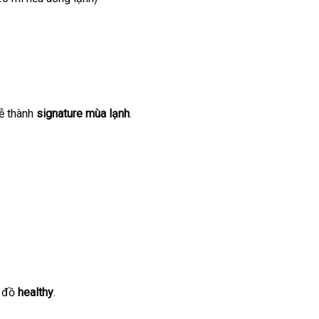
dễ thành
signature mùa lạnh
.
h đồ
healthy
.