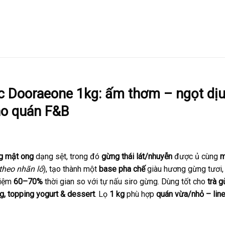
 Dooraeone 1kg: ấm thơm – ngọt dịu
ho quán F&B
g mật ong
dạng sệt, trong đó
gừng thái lát/nhuyễn
được ủ cùng
m
theo nhãn lô
), tạo thành một
base pha chế
giàu hương gừng tươi
 kiệm
60–70%
thời gian so với tự nấu siro gừng. Dùng tốt cho
trà 
g, topping yogurt & dessert
. Lọ
1 kg
phù hợp
quán vừa/nhỏ – lin