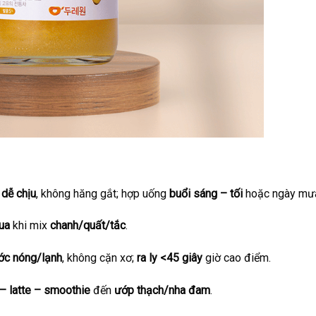
 dễ chịu
, không hăng gắt; hợp uống
buổi sáng – tối
hoặc ngày mưa
ua
khi mix
chanh/quất/tắc
.
ớc nóng/lạnh
, không cặn xơ;
ra ly <45 giây
giờ cao điểm.
 – latte – smoothie
đến
ướp thạch/nha đam
.