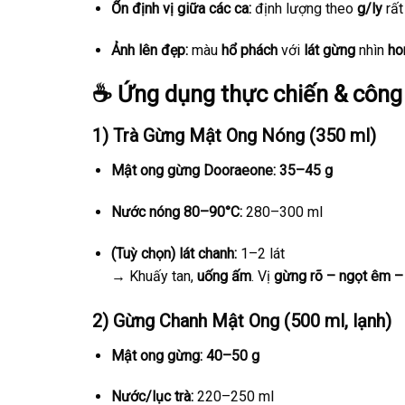
Ổn định vị giữa các ca:
định lượng theo
g/ly
rất
Ảnh lên đẹp:
màu
hổ phách
với
lát gừng
nhìn
ho
☕ Ứng dụng thực chiến & côn
1)
Trà Gừng Mật Ong Nóng (350 ml)
Mật ong gừng Dooraeone:
35–45 g
Nước nóng 80–90°C:
280–300 ml
(Tuỳ chọn) lát chanh:
1–2 lát
→ Khuấy tan,
uống ấm
. Vị
gừng rõ – ngọt êm –
2)
Gừng Chanh Mật Ong (500 ml, lạnh)
Mật ong gừng:
40–50 g
Nước/lục trà:
220–250 ml