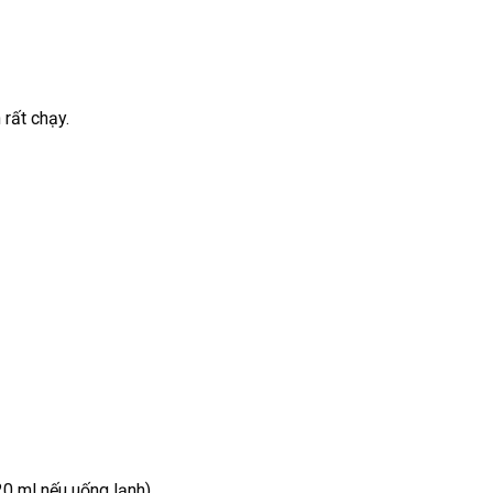
 rất chạy.
0 ml nếu uống lạnh)