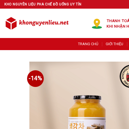
Skip
KHO NGUYÊN LIỆU PHA CHẾ ĐỒ UỐNG UY TÍN
to
content
THANH TO
KHI NHẬN 
TRANG CHỦ
GIỚI THIỆU
-14%