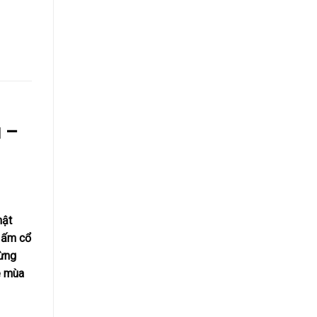
 –
ật
,
ấm cổ
gừng
e mùa