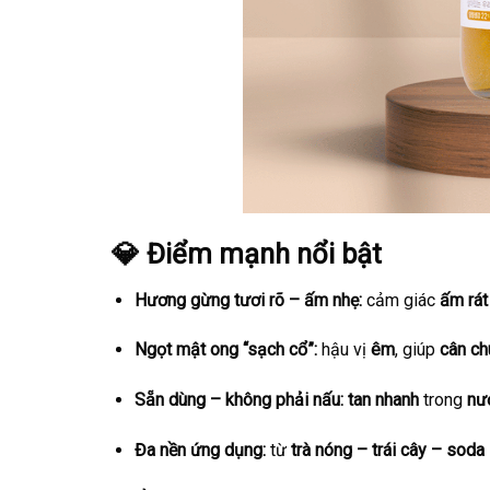
💎 Điểm mạnh nổi bật
Hương gừng tươi rõ – ấm nhẹ:
cảm giác
ấm rát
Ngọt mật ong “sạch cổ”:
hậu vị
êm
, giúp
cân ch
Sẵn dùng – không phải nấu:
tan nhanh
trong
nư
Đa nền ứng dụng:
từ
trà nóng – trái cây – soda