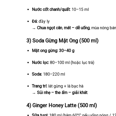
Nước cốt chanh/quất:
10–15 ml
Đá:
đầy ly
→
Chua ngọt cân
,
mát – dễ uống
, mùa nóng bán
3)
Soda Gừng Mật Ong (500 ml)
Mật ong gừng:
30–40 g
Nước lọc:
80–100 ml (hoặc lục trà)
Soda:
180–220 ml
Trang trí:
lát gừng + lá bạc hà
→
Sủi nhẹ – the ấm – giải khát
.
4)
Ginger Honey Latte (500 ml)
Sữa tươi:
180 ml (hâm 60°C nếu uống nóng / 12