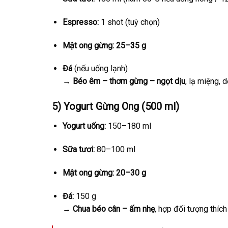
Espresso:
1 shot (tuỳ chọn)
Mật ong gừng:
25–35 g
Đá
(nếu uống lạnh)
→
Béo êm – thơm gừng – ngọt dịu
, lạ miệng, 
5)
Yogurt Gừng Ong (500 ml)
Yogurt uống:
150–180 ml
Sữa tươi:
80–100 ml
Mật ong gừng:
20–30 g
Đá:
150 g
→
Chua béo cân – ấm nhẹ
, hợp đối tượng thíc