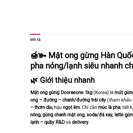
Mô tả
🍯🫚
Mật ong gừng Hàn Quốc
pha nóng/lạnh siêu nhanh c
🌿 Giới thiệu nhanh
Mật ong gừng Dooraeone 1kg
(Korea) là
mứt gừn
ong – đường – chanh/đường trái cây
(
tham khảo 
– thơm dịu
, hậu
ngọt êm
. Chỉ cần
múc là pha
, tiết
nóng, gừng chanh mật ong, soda/đá xay, latte gừn
lạnh – quầy R&D
và
delivery
.