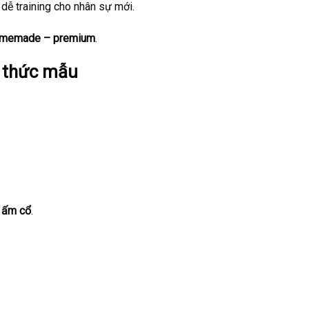
 dễ training cho nhân sự mới.
memade – premium
.
g thức mẫu
 ấm cổ
.