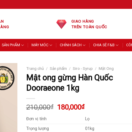
ÁN
GIAO HÀNG
HÀNG
TRÊN TOÀN QUỐC
SẢN PHẨM
MÁY MÓC
CHÍNH SÁCH
CHIA SẺ F&B
CÔ
Trang chủ
/
Sản phẩm
/
Siro - Syrup
/
Mật Ong
Mật ong gừng Hàn Quốc
Dooraeone 1kg
Giá
Giá
210,000
₫
180,000
₫
gốc
hiện
Đơn vị tính
Lọ
là:
tại
210,000₫.
là:
Trọng lượng
01kg