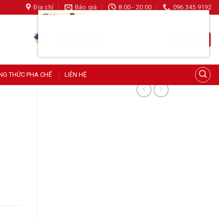
Địa chỉ
Báo giá
8:00 - 20:00
096.345.9192
Siro Đào Casablanca 750ml
HOTLINE 24/7
Giỏ hàng
165 người đang xem sản phẩm này
096 345 9192
NG THỨC PHA CHẾ
LIÊN HỆ