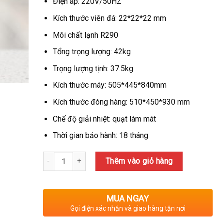
10,300,000₫.
là:
Điện áp: 220V/50HZ
9,700,000₫
Kích thước viên đá: 22*22*22 mm
Môi chất lạnh R290
Tổng trọng lượng: 42kg
Trọng lượng tịnh: 37.5kg
Kích thước máy: 505*445*840mm
Kích thước đóng hàng: 510*450*930 mm
Chế độ giải nhiệt: quạt làm mát
Thời gian bảo hành: 18 tháng
Số lượng
Thêm vào giỏ hàng
MUA NGAY
Gọi điện xác nhận và giao hàng tận nơi