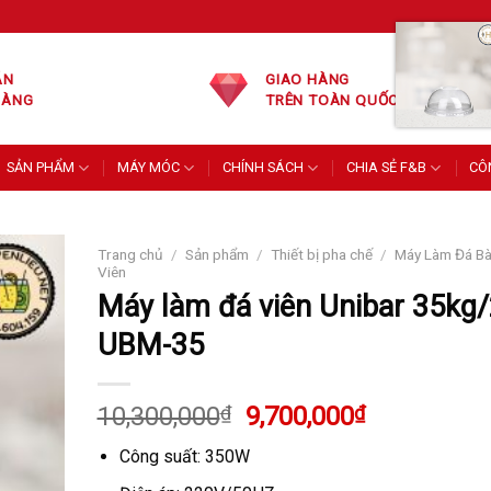
ÁN
GIAO HÀNG
HÀNG
TRÊN TOÀN QUỐC
SẢN PHẨM
MÁY MÓC
CHÍNH SÁCH
CHIA SẺ F&B
CÔ
Trang chủ
/
Sản phẩm
/
Thiết bị pha chế
/
Máy Làm Đá Bà
Viên
Máy làm đá viên Unibar 35kg
UBM-35
Giá
Giá
10,300,000
₫
9,700,000
₫
gốc
hiện
Công suất: 350W
là:
tại