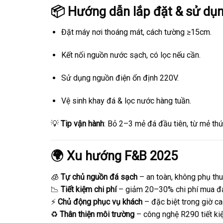
📦 Hướng dẫn lắp đặt & sử dụ
Đặt máy nơi thoáng mát, cách tường ≥15cm.
Kết nối nguồn nước sạch, có lọc nếu cần.
Sử dụng nguồn điện ổn định 220V.
Vệ sinh khay đá & lọc nước hàng tuần.
💡
Tip vận hành
: Bỏ 2–3 mẻ đá đầu tiên, từ mẻ thứ 
🌍 Xu hướng F&B 2025
🧊
Tự chủ nguồn đá sạch
– an toàn, không phụ thu
📉
Tiết kiệm chi phí
– giảm 20–30% chi phí mua đá
⚡
Chủ động phục vụ khách
– đặc biệt trong giờ c
♻
Thân thiện môi trường
– công nghệ R290 tiết kiệ