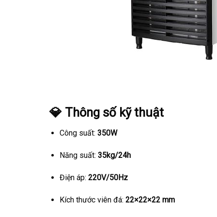
💎 Thông số kỹ thuật
Công suất:
350W
Năng suất:
35kg/24h
Điện áp:
220V/50Hz
Kích thước viên đá:
22×22×22 mm