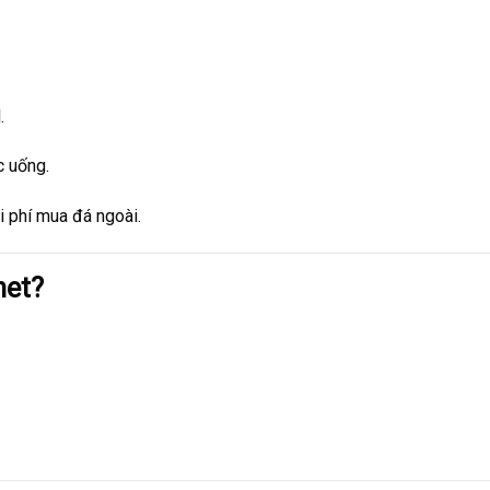
.
c uống.
hi phí mua đá ngoài.
net?