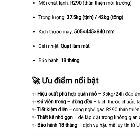
Môi chất lạnh:
R290
(thân thiện môi trường)
Trọng lượng:
37.5kg (tịnh) / 42kg (tổng)
Kích thước máy:
505×445×840 mm
Giải nhiệt:
Quạt làm mát
Bảo hành:
18 tháng
🚀 Ưu điểm nổi bật
✨
Hiệu suất phù hợp quán nhỏ
– 35kg/24h đáp ứn
✨
Đá viên trong – đồng đều
– kích thước chuẩn, t
✨
Tiết kiệm điện
– công nghệ gas R290 thân thiện
✨
Thiết kế nhỏ gọn
– dễ lắp đặt trong không gian 
✨
Bảo hành 18 tháng
– dịch vụ hậu mãi uy tín từ U