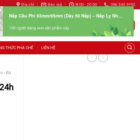
Địa chỉ
Báo giá
8:00 - 20:00
096.345.9192
Nắp Cầu Phi 93mm/95mm (Dây 50 Nắp) – Nắp Ly Nhựa PET & PP
HOTLINE 24/7
Giỏ hàng
190 người đang xem sản phẩm này
096 345 9192
NG THỨC PHA CHẾ
LIÊN HỆ
o - Đá
/24h