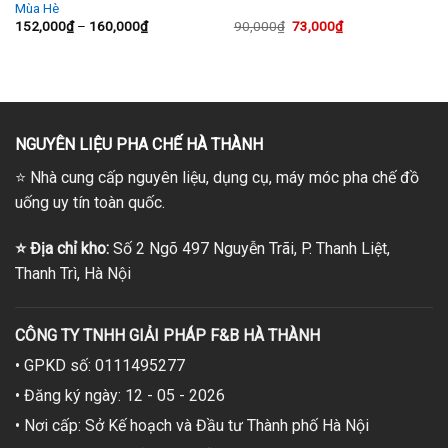
Mùa Hè
Khoảng
Giá
Giá
152,000
₫
–
160,000
₫
90,000
₫
73,000
₫
giá:
gốc
hiện
từ
là:
tại
152,000₫
90,000₫.
là:
đến
73,000₫.
160,000₫
NGUYÊN LIỆU PHA CHẾ HÀ THÀNH
⭐
Nhà cung cấp nguyên liệu, dụng cụ, máy móc pha chế đồ
uống uy tín toàn quốc.
⭐
Địa chỉ kho:
Số 2 Ngõ 497 Nguyễn Trãi, P. Thanh Liệt,
Thanh Trì, Hà Nội
CÔNG TY TNHH GIẢI PHÁP F&B HÀ THÀNH
• GPKD số: 0111495277
• Đăng ký ngày: 12 - 05 - 2026
• Nơi cấp: Sở Kế hoạch và Đầu tư Thành phố Hà Nội