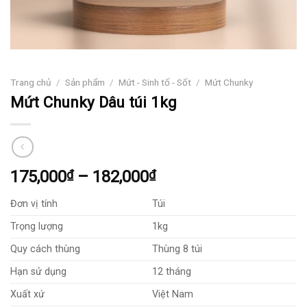
Trang chủ
/
Sản phẩm
/
Mứt - Sinh tố - Sốt
/
Mứt Chunky
Mứt Chunky Dâu túi 1kg
Khoảng
175,000
₫
–
182,000
₫
giá:
Đơn vị tính
Túi
từ
175,000₫
Trọng lượng
1kg
đến
Quy cách thùng
Thùng 8 túi
182,000₫
Hạn sử dụng
12 tháng
Xuất xứ
Việt Nam