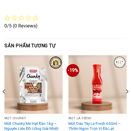
0/5
(0 Reviews)
SẢN PHẨM TƯƠNG TỰ
-19%
MỨT CHUNKY
MỨT LA FRESH
Mứt Chunky Me Hạt Đác 1kg –
Mứt Dâu Tây La Fresh 650ml –
Nguyên Liệu Đồ Uống Giải Nhiệt
Thơm Ngon Trọn Vị Đà Lạt