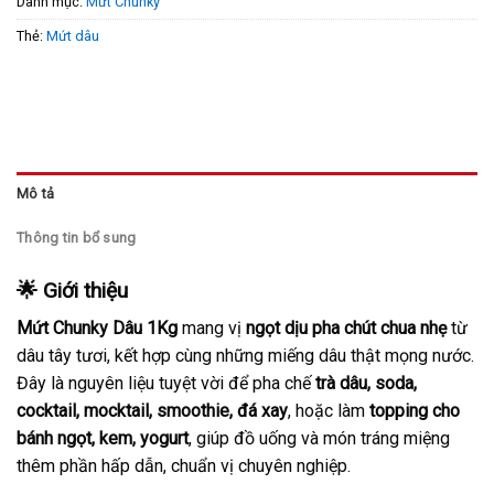
Danh mục:
Mứt Chunky
Thẻ:
Mứt dâu
Mô tả
Thông tin bổ sung
🌟 Giới thiệu
Mứt Chunky Dâu 1Kg
mang vị
ngọt dịu pha chút chua nhẹ
từ
dâu tây tươi, kết hợp cùng những miếng dâu thật mọng nước.
Đây là nguyên liệu tuyệt vời để pha chế
trà dâu, soda,
cocktail, mocktail, smoothie, đá xay
, hoặc làm
topping cho
bánh ngọt, kem, yogurt
, giúp đồ uống và món tráng miệng
thêm phần hấp dẫn, chuẩn vị chuyên nghiệp.