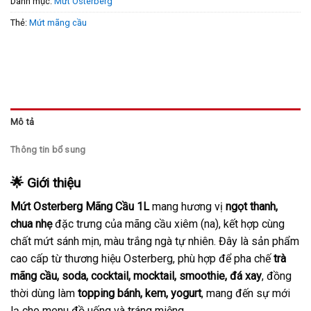
Danh mục:
Mứt Osterberg
Thẻ:
Mứt mãng cầu
Mô tả
Thông tin bổ sung
🌟 Giới thiệu
Mứt Osterberg Mãng Cầu 1L
mang hương vị
ngọt thanh,
chua nhẹ
đặc trưng của mãng cầu xiêm (na), kết hợp cùng
chất mứt sánh mịn, màu trắng ngà tự nhiên. Đây là sản phẩm
cao cấp từ thương hiệu Osterberg, phù hợp để pha chế
trà
mãng cầu, soda, cocktail, mocktail, smoothie, đá xay
, đồng
thời dùng làm
topping bánh, kem, yogurt
, mang đến sự mới
lạ cho menu đồ uống và tráng miệng.