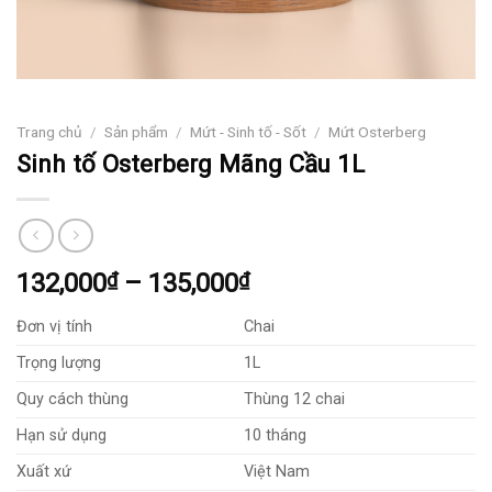
Trang chủ
/
Sản phẩm
/
Mứt - Sinh tố - Sốt
/
Mứt Osterberg
Sinh tố Osterberg Mãng Cầu 1L
Khoảng
132,000
₫
–
135,000
₫
giá:
Đơn vị tính
Chai
từ
132,000₫
Trọng lượng
1L
đến
Quy cách thùng
Thùng 12 chai
135,000₫
Hạn sử dụng
10 tháng
Xuất xứ
Việt Nam