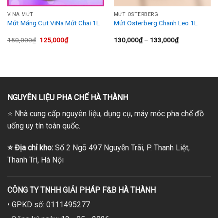
VINA MỨT
MỨT OSTERBERG
Mứt Măng Cụt ViNa Mứt Chai 1L
Mứt Osterberg Chanh Leo 1L
Giá
Giá
Khoảng
150,000
₫
125,000
₫
130,000
₫
–
133,000
₫
gốc
hiện
giá:
là:
tại
từ
150,000₫.
là:
130,000₫
125,000₫.
đến
133,000₫
NGUYÊN LIỆU PHA CHẾ HÀ THÀNH
⭐
Nhà cung cấp nguyên liệu, dụng cụ, máy móc pha chế đồ
uống uy tín toàn quốc.
⭐
Địa chỉ kho:
Số 2 Ngõ 497 Nguyễn Trãi, P. Thanh Liệt,
Thanh Trì, Hà Nội
CÔNG TY TNHH GIẢI PHÁP F&B HÀ THÀNH
• GPKD số: 0111495277