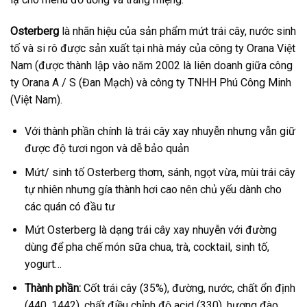
Osterberg
là nhãn hiệu của sản phẩm mứt trái cây, nước sinh
tố và si rô được sản xuất tại nhà máy của công ty Orana Việt
Nam (được thành lập vào năm 2002 là liên doanh giữa công
ty Orana A / S (Đan Mạch) và công ty TNHH Phú Công Minh
(Việt Nam).
Với thành phần chính là trái cây xay nhuyễn nhưng vẫn giữ
được độ tươi ngon và dễ bảo quản
Mứt/ sinh tố Osterberg thơm, sánh, ngọt vừa, mùi trái cây
tự nhiên nhưng gía thành hơi cao nên chủ yếu dành cho
các quán có đầu tư
Mứt Osterberg là dạng trái cây xay nhuyễn với đường
dùng để pha chế món sữa chua, trà, cocktail, sinh tố,
yogurt…
Thành phần:
Cốt trái cây (35%), đường, nước, chất ổn định
(440, 1442), chất điều chỉnh độ acid (330), hương đào