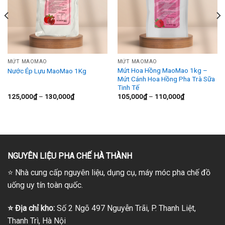
MỨT MAOMAO
MỨT MAOMAO
Mứt Hoa Hồng MaoMao 1kg –
Nước Ép Lựu MaoMao 1Kg
Mứt Cánh Hoa Hồng Pha Trà Sữa
Tinh Tế
Khoảng
Khoảng
125,000
₫
–
130,000
₫
105,000
₫
–
110,000
₫
giá:
giá:
từ
từ
125,000₫
105,000₫
đến
đến
130,000₫
110,000₫
NGUYÊN LIỆU PHA CHẾ HÀ THÀNH
⭐
Nhà cung cấp nguyên liệu, dụng cụ, máy móc pha chế đồ
uống uy tín toàn quốc.
⭐
Địa chỉ kho:
Số 2 Ngõ 497 Nguyễn Trãi, P. Thanh Liệt,
Thanh Trì, Hà Nội