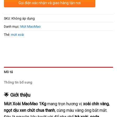
Gọi điện xác nhận và giao hàng tận nơi
SKU:
Không áp dụng
Danh mục:
Mứt MaoMao
Thẻ:
mứt xoài
Mô tả
Thông tin bổ sung
🌟 Giới thiệu
Mứt Xoài MaoMao 1Kg
mang trọn hương vị
xoài chín vàng,
ngọt dịu xen chút chua thanh
, cùng màu vàng óng bắt mắt.
Đây là nguyên liệu tuyệt vời để pha chế
trà xoài, soda,