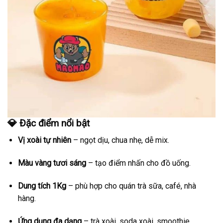
💎 Đặc điểm nổi bật
Vị xoài tự nhiên
– ngọt dịu, chua nhẹ, dễ mix.
Màu vàng tươi sáng
– tạo điểm nhấn cho đồ uống.
Dung tích 1Kg
– phù hợp cho quán trà sữa, café, nhà
hàng.
Ứng dụng đa dạng
– trà xoài, soda xoài, smoothie,