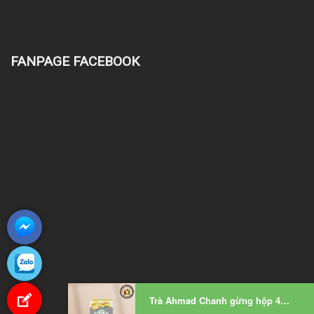
FANPAGE FACEBOOK
Trà Ahmad Chanh gừng hộp 40g/ 20 túi lọc