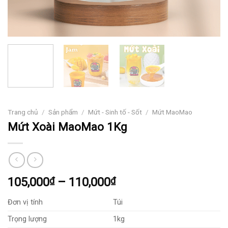
Trang chủ
/
Sản phẩm
/
Mứt - Sinh tố - Sốt
/
Mứt MaoMao
Mứt Xoài MaoMao 1Kg
Khoảng
105,000
₫
–
110,000
₫
giá:
Đơn vị tính
Túi
từ
105,000₫
Trọng lượng
1kg