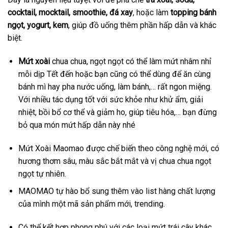
cocktail, mocktail, smoothie, đá xay
, hoặc làm
topping bánh
ngọt, yogurt, kem
, giúp đồ uống thêm phần hấp dẫn và khác
biệt.
Mứt xoài
chua chua, ngọt ngọt có thể làm mứt nhâm nhỉ
mỗi dịp Tết đến hoặc bạn cũng có thể dùng để ăn cùng
bánh mì hay pha nước uống, làm bánh,… rất ngon miệng.
Với nhiều tác dụng tốt với sức khỏe như khử ẩm, giải
nhiệt, bồi bổ cơ thể và giảm ho, giúp tiêu hóa,… bạn đừng
bỏ qua món mứt hấp dẫn này nhé
Mứt Xoài Maomao được chế biến theo công nghệ mới, có
hương thơm sâu, màu sắc bắt mắt và vị chua chua ngọt
ngọt tự nhiên.
MAOMAO tự hào bổ sung thêm vào list hàng chất lượng
của mình một mã sản phẩm mới, trending.
Có thể kết hợp phong phú với các loại mứt trái cây khác