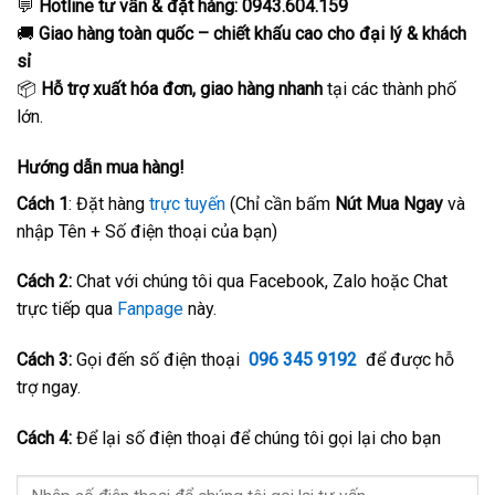
💬
Hotline tư vấn & đặt hàng:
0943.604.159
🚚
Giao hàng toàn quốc – chiết khấu cao cho đại lý & khách
sỉ
📦
Hỗ trợ xuất hóa đơn, giao hàng nhanh
tại các thành phố
lớn.
Hướng dẫn mua hàng!
Cách 1
: Đặt hàng
trực tuyến
(Chỉ cần bấm
Nút Mua Ngay
và
nhập Tên + Số điện thoại của bạn)
Cách 2:
Chat với chúng tôi qua Facebook, Zalo hoặc Chat
trực tiếp qua
Fanpage
này.
Cách 3:
Gọi đến số điện thoại
096 345 9192
để được hỗ
trợ ngay.
Cách 4:
Để lại số điện thoại để chúng tôi gọi lại cho bạn