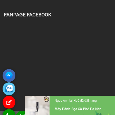
FANPAGE FACEBOOK
Ngọc Anh tại Huế đã đặt hàng
Máy Đánh Bọt Cà Phê Đa Năng Uniblend DC-203