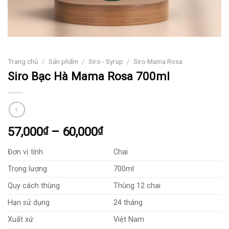
Trang chủ
/
Sản phẩm
/
Siro - Syrup
/
Siro Mama Rosa
Siro Bạc Hà Mama Rosa 700ml
Khoảng
57,000
₫
–
60,000
₫
giá:
Đơn vị tính
Chai
từ
57,000₫
Trọng lượng
700ml
đến
Quy cách thùng
Thùng 12 chai
60,000₫
Hạn sử dụng
24 tháng
Xuất xứ
Việt Nam