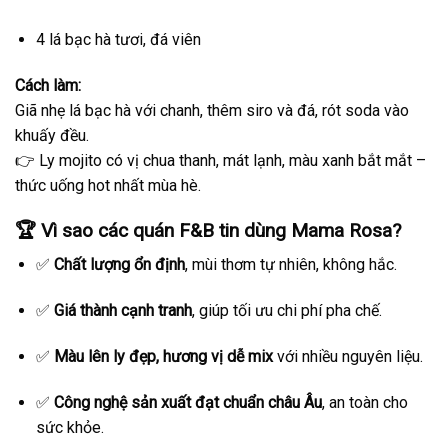
4 lá bạc hà tươi, đá viên
Cách làm:
Giã nhẹ lá bạc hà với chanh, thêm siro và đá, rót soda vào
khuấy đều.
👉 Ly mojito có vị chua thanh, mát lạnh, màu xanh bắt mắt –
thức uống hot nhất mùa hè.
🏆
Vì sao các quán F&B tin dùng Mama Rosa?
✅
Chất lượng ổn định
, mùi thơm tự nhiên, không hắc.
✅
Giá thành cạnh tranh
, giúp tối ưu chi phí pha chế.
✅
Màu lên ly đẹp, hương vị dễ mix
với nhiều nguyên liệu.
✅
Công nghệ sản xuất đạt chuẩn châu Âu
, an toàn cho
sức khỏe.