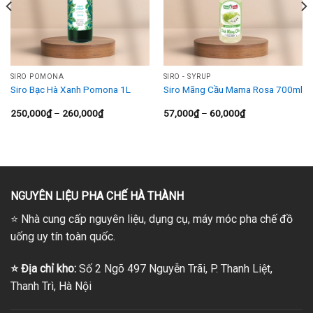
SIRO POMONA
SIRO - SYRUP
Siro Bạc Hà Xanh Pomona 1L
Siro Mãng Cầu Mama Rosa 700ml
Khoảng
Khoảng
250,000
₫
–
260,000
₫
57,000
₫
–
60,000
₫
giá:
giá:
từ
từ
250,000₫
57,000₫
đến
đến
260,000₫
60,000₫
NGUYÊN LIỆU PHA CHẾ HÀ THÀNH
⭐
Nhà cung cấp nguyên liệu, dụng cụ, máy móc pha chế đồ
uống uy tín toàn quốc.
⭐
Địa chỉ kho:
Số 2 Ngõ 497 Nguyễn Trãi, P. Thanh Liệt,
Thanh Trì, Hà Nội