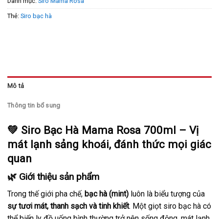
Danh mục:
Siro Mama Rosa
Thẻ:
Siro bạc hà
Mô tả
Thông tin bổ sung
💚
Siro Bạc Hà Mama Rosa 700ml – Vị
mát lạnh sảng khoái, đánh thức mọi giác
quan
🌿 Giới thiệu sản phẩm
Trong thế giới pha chế,
bạc hà (mint)
luôn là biểu tượng của
sự tươi mát, thanh sạch và tinh khiết
. Một giọt siro bạc hà có
thể biến ly đồ uống bình thường trở nên sống động, mát lạnh