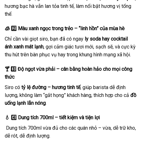
hương bạc hà vẫn lan tỏa tinh tế, làm nổi bật hương vị tổng
thể.
🧊 2️⃣ Màu xanh ngọc trong trẻo – “linh hồn” của mùa hè
Chỉ cần vài giọt siro, bạn đã có ngay
ly soda hay cocktail
ánh xanh mát lạnh
, gợi cảm giác tươi mới, sạch sẽ, và cực kỳ
thu hút trên bàn phục vụ hay trong khung hình mạng xã hội.
🍸 3️⃣ Độ ngọt vừa phải – cân bằng hoàn hảo cho mọi công
thức
Siro có
tỷ lệ đường – hương tinh tế
, giúp barista dễ định
lượng, không làm “gắt họng” khách hàng, thích hợp cho cả
đồ
uống lạnh lẫn nóng
.
💧 4️⃣ Dung tích 700ml – tiết kiệm và tiện lợi
Dung tích 700ml vừa đủ cho các quán nhỏ – vừa, dễ trữ kho,
dễ rót, dễ định lượng.