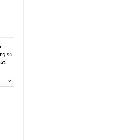
km
àng số
ất.