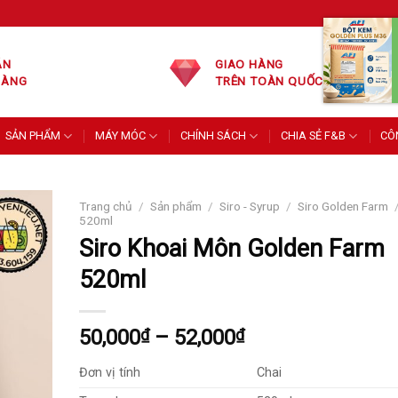
ÁN
GIAO HÀNG
HÀNG
TRÊN TOÀN QUỐC
SẢN PHẨM
MÁY MÓC
CHÍNH SÁCH
CHIA SẺ F&B
CÔ
Trang chủ
/
Sản phẩm
/
Siro - Syrup
/
Siro Golden Farm
520ml
Siro Khoai Môn Golden Farm
520ml
Khoảng
50,000
₫
–
52,000
₫
giá:
Đơn vị tính
Chai
từ