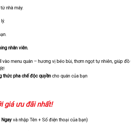
 từ nhà máy.
lý.
hạn.
ing nhân viên.
l
vào menu quán – hương vị béo bùi, thơm ngọt tự nhiên, giúp đồ
ết!
ng thức pha chế độc quyền
cho quán của bạn
 giá ưu đãi nhất!
 Ngay
và nhập Tên + Số điện thoại của bạn)