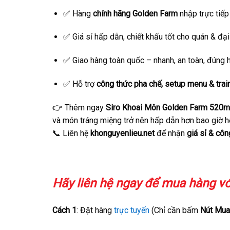
✅ Hàng
chính hãng Golden Farm
nhập trực tiếp
✅ Giá sỉ hấp dẫn, chiết khấu tốt cho quán & đại 
✅ Giao hàng toàn quốc – nhanh, an toàn, đúng 
✅ Hỗ trợ
công thức pha chế, setup menu & train
👉 Thêm ngay
Siro Khoai Môn Golden Farm 520m
và món tráng miệng trở nên hấp dẫn hơn bao giờ h
📞 Liên hệ
khonguyenlieu.net
để nhận
giá sỉ & cô
Hãy liên hệ ngay để mua hàng với
Cách 1
: Đặt hàng
trực tuyến
(Chỉ cần bấm
Nút Mua