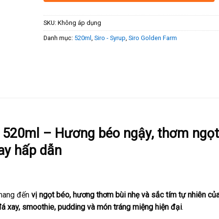
SKU:
Không áp dụng
Danh mục:
520ml
,
Siro - Syrup
,
Siro Golden Farm
 520ml – Hương béo ngậy, thơm ngọt
xay hấp dẫn
 mang đến
vị ngọt béo, hương thơm bùi nhẹ và sắc tím tự nhiên củ
 đá xay, smoothie, pudding và món tráng miệng hiện đại
.