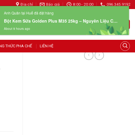
Địa chỉ
Báo giá
8:00 - 20:00
096.345.9192
Anh Quân tại Huế đã đặt hàng
Bột Kem Sữa Golden Plus M35 25kg – Nguyên Liệu Chính Hãng
HOTLINE 24/7
Giỏ hàng
096 345 9192
About 9 hours ago
NG THỨC PHA CHẾ
LIÊN HỆ
/