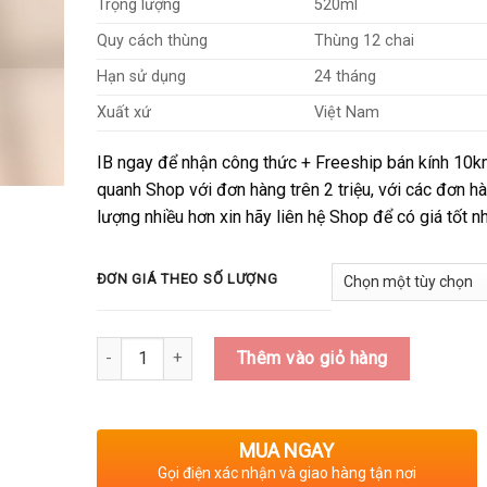
50,000₫
Trọng lượng
520ml
đến
Quy cách thùng
Thùng 12 chai
52,000₫
Hạn sử dụng
24 tháng
Xuất xứ
Việt Nam
IB ngay để nhận công thức + Freeship bán kính 10
quanh Shop với đơn hàng trên 2 triệu, với các đơn h
lượng nhiều hơn xin hãy liên hệ Shop để có giá tốt nh
ĐƠN GIÁ THEO SỐ LƯỢNG
Số lượng
Thêm vào giỏ hàng
MUA NGAY
Gọi điện xác nhận và giao hàng tận nơi