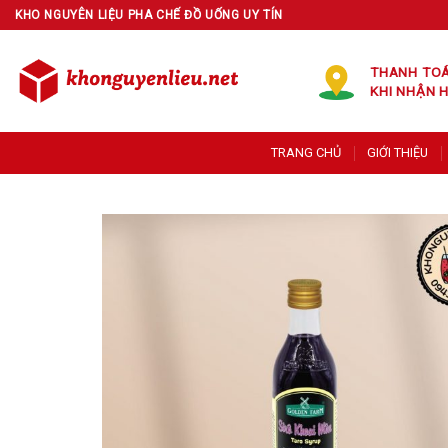
Skip
KHO NGUYÊN LIỆU PHA CHẾ ĐỒ UỐNG UY TÍN
to
content
THANH TO
KHI NHẬN 
TRANG CHỦ
GIỚI THIỆU