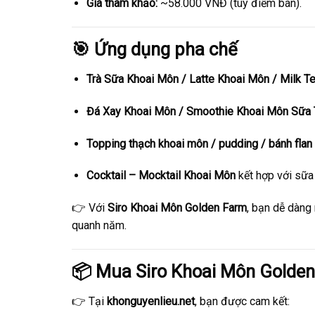
Giá tham khảo:
~58.000 VNĐ (tùy điểm bán).
🎯 Ứng dụng pha chế
Trà Sữa Khoai Môn / Latte Khoai Môn / Milk Te
Đá Xay Khoai Môn / Smoothie Khoai Môn Sữa T
Topping thạch khoai môn / pudding / bánh flan
Cocktail – Mocktail Khoai Môn
kết hợp với sữa
👉 Với
Siro Khoai Môn Golden Farm
, bạn dễ dàng
quanh năm.
📦 Mua Siro Khoai Môn Golden
👉 Tại
khonguyenlieu.net
, bạn được cam kết: