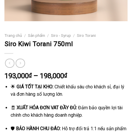
Trang chủ
/
Sản phẩm
/
Siro - Syrup
/
Siro Torani
Siro Kiwi Torani 750ml
Khoảng
193,000
₫
–
198,000
₫
giá:
🌟
GIÁ TỐT TẠI KHO:
Chiết khấu sâu cho khách sỉ, đại lý
từ
và đơn hàng số lượng lớn.
193,000₫
đến
🧾
XUẤT HÓA ĐƠN VAT ĐẦY ĐỦ:
Đảm bảo quyền lợi tài
198,000₫
chính cho khách hàng doanh nghiệp.
🛡️
BẢO HÀNH CHU ĐÁO:
Hỗ trợ đổi trả 1:1 nếu sản phẩm