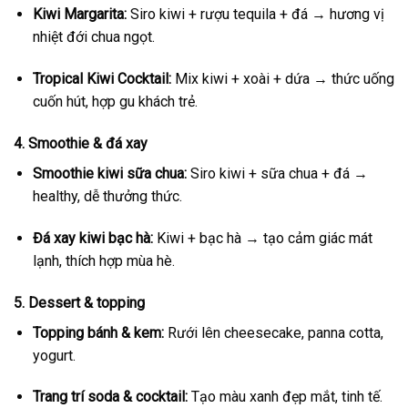
Kiwi Margarita:
Siro kiwi + rượu tequila + đá → hương vị
nhiệt đới chua ngọt.
Tropical Kiwi Cocktail:
Mix kiwi + xoài + dứa → thức uống
cuốn hút, hợp gu khách trẻ.
4. Smoothie & đá xay
Smoothie kiwi sữa chua:
Siro kiwi + sữa chua + đá →
healthy, dễ thưởng thức.
Đá xay kiwi bạc hà:
Kiwi + bạc hà → tạo cảm giác mát
lạnh, thích hợp mùa hè.
5. Dessert & topping
Topping bánh & kem:
Rưới lên cheesecake, panna cotta,
yogurt.
Trang trí soda & cocktail:
Tạo màu xanh đẹp mắt, tinh tế.