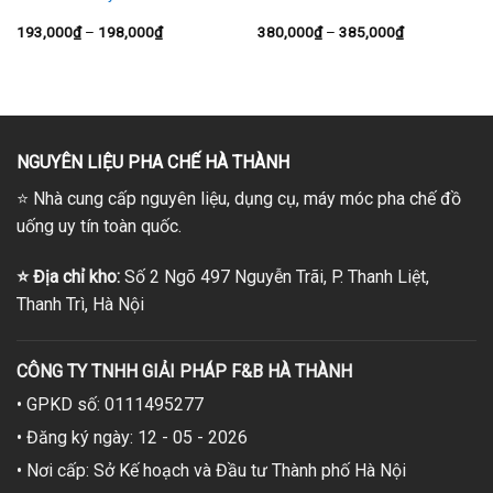
Khoảng
Khoảng
193,000
₫
–
198,000
₫
380,000
₫
–
385,000
₫
giá:
giá:
từ
từ
193,000₫
380,000₫
đến
đến
198,000₫
385,000₫
NGUYÊN LIỆU PHA CHẾ HÀ THÀNH
⭐
Nhà cung cấp nguyên liệu, dụng cụ, máy móc pha chế đồ
uống uy tín toàn quốc.
⭐
Địa chỉ kho:
Số 2 Ngõ 497 Nguyễn Trãi, P. Thanh Liệt,
Thanh Trì, Hà Nội
CÔNG TY TNHH GIẢI PHÁP F&B HÀ THÀNH
• GPKD số: 0111495277
• Đăng ký ngày: 12 - 05 - 2026
• Nơi cấp: Sở Kế hoạch và Đầu tư Thành phố Hà Nội