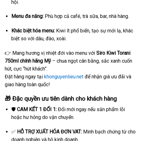
hội.
Menu đa năng:
Phù hợp cả café, trà sữa, bar, nhà hàng.
Khác biệt hóa menu:
Kiwi ít phổ biến, tạo sự mới lạ, khác
biệt so với dâu, đào, xoài.
👉 Mang hương vị nhiệt đới vào menu với
Siro Kiwi Torani
750ml chính hãng Mỹ
– chua ngọt cân bằng, sắc xanh cuốn
hút, cực “hút khách”.
Đặt hàng ngay tại
khonguyenlieu.net
để nhận giá ưu đãi và
giao hàng toàn quốc!
🎁 Đặc quyền ưu tiên dành cho khách hàng
🛡️
CAM KẾT 1 ĐỔI 1:
Đổi mới ngay nếu sản phẩm lỗi
hoặc hư hỏng do vận chuyển.
✅
HỖ TRỢ XUẤT HÓA ĐƠN VAT:
Minh bạch chứng từ cho
doanh nghiệp và hộ kinh doanh.