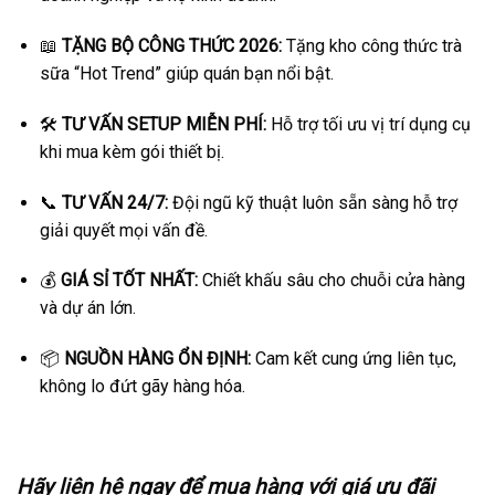
📖
TẶNG BỘ CÔNG THỨC 2026:
Tặng kho công thức trà
sữa “Hot Trend” giúp quán bạn nổi bật.
🛠️
TƯ VẤN SETUP MIỄN PHÍ:
Hỗ trợ tối ưu vị trí dụng cụ
khi mua kèm gói thiết bị.
📞
TƯ VẤN 24/7:
Đội ngũ kỹ thuật luôn sẵn sàng hỗ trợ
giải quyết mọi vấn đề.
💰
GIÁ SỈ TỐT NHẤT:
Chiết khấu sâu cho chuỗi cửa hàng
và dự án lớn.
📦
NGUỒN HÀNG ỔN ĐỊNH:
Cam kết cung ứng liên tục,
không lo đứt gãy hàng hóa.
Hãy liên hệ ngay để mua hàng với giá ưu đãi