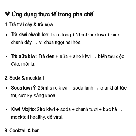
🍹 Ứng dụng thực tế trong pha chế
1. Trà trái cây & trà sữa
Trà kiwi chanh leo:
Trà ô long + 20ml siro kiwi + siro
chanh dây → vị chua ngọt hài hòa.
Trà sữa kiwi:
Trà đen + sữa + siro kiwi → biến tấu độc
đáo, mới lạ.
2. Soda & mocktail
Soda kiwi Ý:
25ml siro kiwi + soda lạnh → giải khát tức
thì, cực kỳ sảng khoái.
Kiwi Mojito:
Siro kiwi + soda + chanh tươi + bạc hà →
mocktail healthy, dễ viral.
3. Cocktail & bar