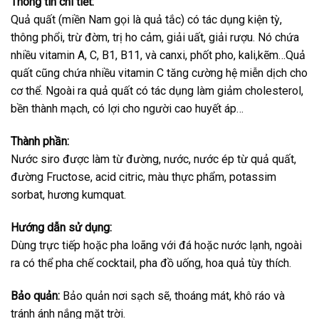
Thông tin chi tiết:
Quả quất (miền Nam gọi là quả tắc) có tác dụng kiện tỳ,
thông phổi, trừ đờm, trị ho cảm, giải uất, giải rượu. Nó chứa
nhiều vitamin A, C, B1, B11, và canxi, phốt pho, kali,kẽm…Quả
quất cũng chứa nhiều vitamin C tăng cường hệ miễn dịch cho
cơ thể. Ngoài ra quả quất có tác dụng làm giảm cholesterol,
bền thành mạch, có lợi cho người cao huyết áp…
Thành phần:
Nước siro được làm từ đường, nước, nước ép từ quả quất,
đường Fructose, acid citric, màu thực phẩm, potassim
sorbat, hương kumquat.
Hướng dẫn sử dụng:
Dùng trực tiếp hoặc pha loãng với đá hoặc nước lạnh, ngoài
ra có thể pha chế cocktail, pha đồ uống, hoa quả tùy thích.
Bảo quản:
Bảo quản nơi sạch sẽ, thoáng mát, khô ráo và
tránh ánh nắng mặt trời.