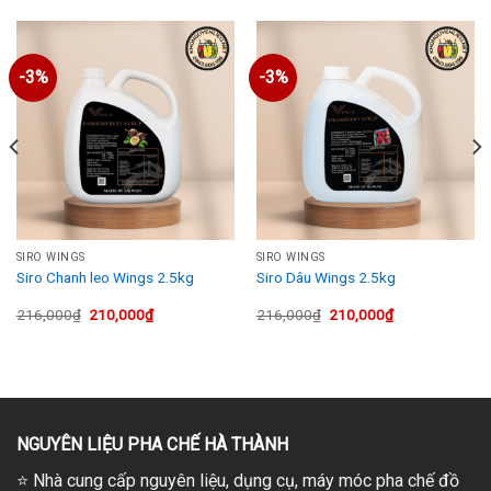
-3%
-3%
SIRO WINGS
SIRO WINGS
Siro Chanh leo Wings 2.5kg
Siro Dâu Wings 2.5kg
Giá
Giá
Giá
Giá
216,000
₫
210,000
₫
216,000
₫
210,000
₫
gốc
hiện
gốc
hiện
là:
tại
là:
tại
216,000₫.
là:
216,000₫.
là:
210,000₫.
210,000₫.
NGUYÊN LIỆU PHA CHẾ HÀ THÀNH
⭐
Nhà cung cấp nguyên liệu, dụng cụ, máy móc pha chế đồ