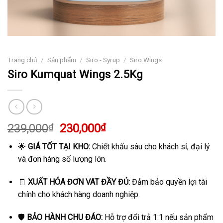
Trang chủ
/
Sản phẩm
/
Siro - Syrup
/
Siro Wings
Siro Kumquat Wings 2.5Kg
Giá
Giá
239,000
₫
230,000
₫
gốc
hiện
🌟
GIÁ TỐT TẠI KHO:
Chiết khấu sâu cho khách sỉ, đại lý
là:
tại
và đơn hàng số lượng lớn.
239,000₫.
là:
230,000₫.
🧾
XUẤT HÓA ĐƠN VAT ĐẦY ĐỦ:
Đảm bảo quyền lợi tài
chính cho khách hàng doanh nghiệp.
🛡️
BẢO HÀNH CHU ĐÁO:
Hỗ trợ đổi trả 1:1 nếu sản phẩm