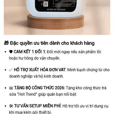
🎁 Đặc quyền ưu tiên dành cho khách hàng
🛡️
CAM KẾT 1 ĐỔI 1:
Đổi mới ngay nếu sản phẩm lỗi
hoặc hư hỏng do vận chuyển.
✅
HỖ TRỢ XUẤT HÓA ĐƠN VAT:
Minh bạch chứng từ cho
doanh nghiệp và hộ kinh doanh.
📖
TẶNG BỘ CÔNG THỨC 2026:
Tặng kho công thức trà
sữa “Hot Trend” giúp quán bạn nổi bật.
🛠️
TƯ VẤN SETUP MIỄN PHÍ:
Hỗ trợ tối ưu vị trí dụng cụ
khi mua kèm gói thiết bị.