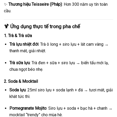
✨
Thương hiệu Teisseire (Pháp)
: Hơn 300 năm uy tín toàn
cầu.
🍹 Ứng dụng thực tế trong pha chế
1. Trà & Trà sữa
Trà lựu nhiệt đới
: Trà ô long + siro lựu + lát cam vàng →
thanh mát, giải nhiệt.
Trà sữa lựu
: Trà đen + sữa + siro lựu → biến tấu mới lạ,
chua ngọt béo nhẹ.
2. Soda & Mocktail
Soda lựu
: 25ml siro lựu + soda lạnh + đá → tươi mát, giải
khát tức thì.
Pomegranate Mojito
: Siro lựu + soda + bạc hà + chanh →
mocktail “trendy” cho mùa hè.