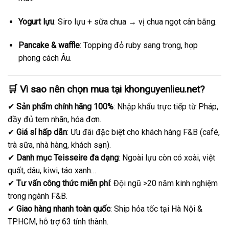
Yogurt lựu
: Siro lựu + sữa chua → vị chua ngọt cân bằng.
Pancake & waffle
: Topping đỏ ruby sang trọng, hợp
phong cách Âu.
🛒 Vì sao nên chọn mua tại
khonguyenlieu.net
?
✔
Sản phẩm chính hãng 100%
: Nhập khẩu trực tiếp từ Pháp,
đầy đủ tem nhãn, hóa đơn.
✔
Giá sỉ hấp dẫn
: Ưu đãi đặc biệt cho khách hàng F&B (café,
trà sữa, nhà hàng, khách sạn).
✔
Danh mục Teisseire đa dạng
: Ngoài lựu còn có xoài, việt
quất, dâu, kiwi, táo xanh…
✔
Tư vấn công thức miễn phí
: Đội ngũ >20 năm kinh nghiệm
trong ngành F&B.
✔
Giao hàng nhanh toàn quốc
: Ship hỏa tốc tại Hà Nội &
TP.HCM, hỗ trợ 63 tỉnh thành.