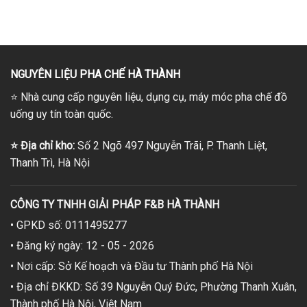
giá:
gốc
hiện
từ
là:
tại
250,000₫
120,000₫.
là:
đến
115,000₫.
255,000₫
NGUYÊN LIỆU PHA CHẾ HÀ THÀNH
⭐
Nhà cung cấp nguyên liệu, dụng cụ, máy móc pha chế đồ
uống uy tín toàn quốc.
⭐
Địa chỉ kho:
Số 2 Ngõ 497 Nguyễn Trãi, P. Thanh Liệt,
Thanh Trì, Hà Nội
CÔNG TY TNHH GIẢI PHÁP F&B HÀ THÀNH
• GPKD số: 0111495277
• Đăng ký ngày: 12 - 05 - 2026
• Nơi cấp: Sở Kế hoạch và Đầu tư Thành phố Hà Nội
• Địa chỉ ĐKKD: Số 39 Nguyễn Quý Đức, Phường Thanh Xuân,
Thành phố Hà Nội, Việt Nam