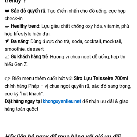
trendy”?
❤️
Sắc đỏ quyến rũ
: Tạo điểm nhấn cho đồ uống, cực hợp
check-in.
🥗
Healthy trend
: Lựu giàu chất chống oxy hóa, vitamin, phù
hợp lifestyle hiện đại.
🍹
Đa năng
: Dùng được cho trà, soda, cocktail, mocktail,
smoothie, dessert.
📈
Gu khách hàng trẻ
: Hương vị chua ngọt dễ uống, hợp thị
hiếu Gen Z.
👉 Biến menu thêm cuốn hút với
Siro Lựu Teisseire 700ml
chính hãng Pháp – vị chua ngọt quyến rũ, sắc đỏ sang trọng,
cực kỳ “hút khách”.
Đặt hàng ngay tại
khonguyenlieu.net
để nhận ưu đãi & giao
hàng toàn quốc!
Hãy liên hệ ngay để mua hàng với giá ưu đãi