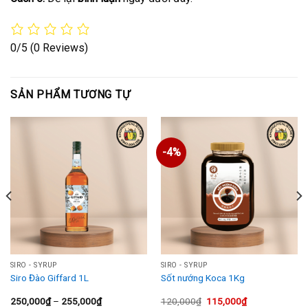
0/5
(0 Reviews)
SẢN PHẨM TƯƠNG TỰ
-4%
SIRO - SYRUP
SIRO - SYRUP
Siro Đào Giffard 1L
Sốt nướng Koca 1Kg
Khoảng
Giá
Giá
250,000
₫
–
255,000
₫
120,000
₫
115,000
₫