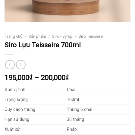
Trang chủ
/
Sản phẩm
/
Siro - Syrup
/
Siro Teisseire
Siro Lựu Teisseire 700ml
Khoảng
195,000
₫
–
200,000
₫
giá:
Đơn vị tính
Chai
từ
195,000₫
Trọng lượng
700ml
đến
Quy cách thùng
Thùng 6 chai
200,000₫
Hạn sử dụng
36 tháng
Xuất xứ
Pháp