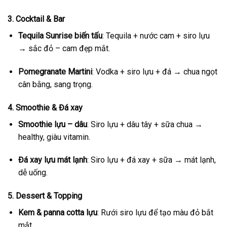
3. Cocktail & Bar
Tequila Sunrise biến tấu
: Tequila + nước cam + siro lựu
→ sắc đỏ – cam đẹp mắt.
Pomegranate Martini
: Vodka + siro lựu + đá → chua ngọt
cân bằng, sang trọng.
4. Smoothie & Đá xay
Smoothie lựu – dâu
: Siro lựu + dâu tây + sữa chua →
healthy, giàu vitamin.
Đá xay lựu mát lạnh
: Siro lựu + đá xay + sữa → mát lạnh,
dễ uống.
5. Dessert & Topping
Kem & panna cotta lựu
: Rưới siro lựu để tạo màu đỏ bắt
mắt.