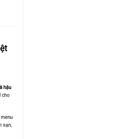
ệt
và hậu
l cho
o menu
h sạn,