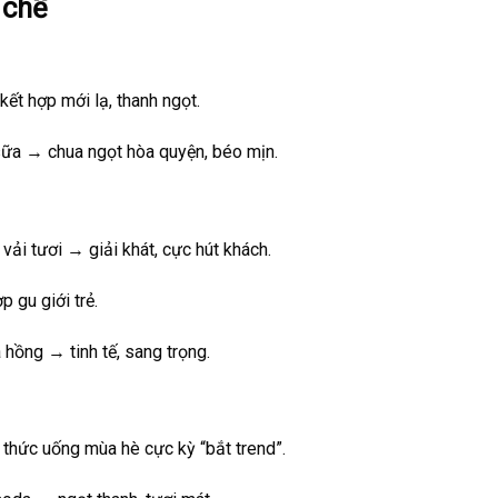
 chế
ết hợp mới lạ, thanh ngọt.
 sữa → chua ngọt hòa quyện, béo mịn.
ả vải tươi → giải khát, cực hút khách.
p gu giới trẻ.
a hồng → tinh tế, sang trọng.
→ thức uống mùa hè cực kỳ “bắt trend”.