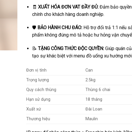
đến
🧾
XUẤT HÓA ĐƠN VAT ĐẦY ĐỦ:
Đảm bảo quyền l
210,000₫
chính cho khách hàng doanh nghiệp.
🛡️
BẢO HÀNH CHU ĐÁO:
Hỗ trợ đổi trả 1:1 nếu s
phẩm không đúng mô tả hoặc hư hỏng vận chuyể
📝
TẶNG CÔNG THỨC ĐỘC QUYỀN:
Giúp quán củ
tạo sự khác biệt với menu đồ uống xu hướng mới
Đơn vị tính
Can
Trọng lượng
2.5kg
Quy cách thùng
Thùng 6 chai
Hạn sử dụng
18 tháng
Xuất xứ
Đài Loan
Thương hiệu
Maulin