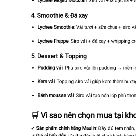
Lychee Mojito Mocktail
: Siro vải + lá bạc hà +
4.
Smoothie & Đá xay
Lychee Smoothie
: Vải tươi + sữa chua + siro v
Lychee Frappe
: Siro vải + đá xay + whipping 
5.
Dessert & Topping
Pudding vải
: Phủ siro vải lên pudding → mềm m
Kem vải
: Topping siro vải giúp kem thêm hương
Bánh mousse vải
: Siro vải tạo nên lớp phủ thơm
🛒 Vì sao nên chọn mua tại kh
✔
Sản phẩm chính hãng Maulin
: Đầy đủ tem nhãn,
✔
Giá sỉ hấp dẫn
: Ưu đãi đặc biệt cho khách hàng