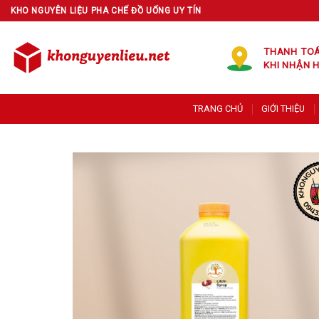
Skip
KHO NGUYÊN LIỆU PHA CHẾ ĐỒ UỐNG UY TÍN
to
content
THANH TO
KHI NHẬN 
TRANG CHỦ
GIỚI THIỆU