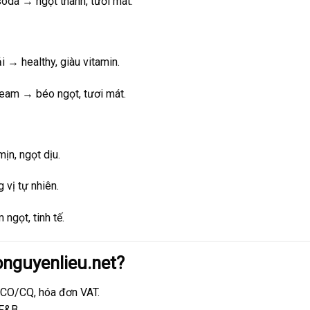
 soda → ngọt thanh, tươi mát.
ải → healthy, giàu vitamin.
cream → béo ngọt, tươi mát.
ịn, ngọt dịu.
 vị tự nhiên.
 ngọt, tinh tế.
onguyenlieu.net?
 CO/CQ, hóa đơn VAT.
 F&B.