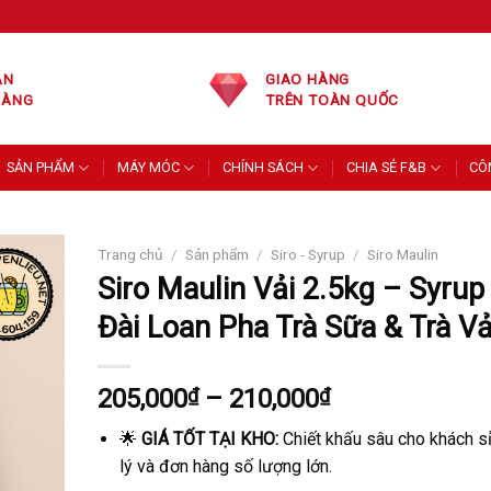
ÁN
GIAO HÀNG
HÀNG
TRÊN TOÀN QUỐC
SẢN PHẨM
MÁY MÓC
CHÍNH SÁCH
CHIA SẺ F&B
CÔ
Trang chủ
/
Sản phẩm
/
Siro - Syrup
/
Siro Maulin
Siro Maulin Vải 2.5kg – Syrup
Đài Loan Pha Trà Sữa & Trà Vả
Khoảng
205,000
₫
–
210,000
₫
giá:
🌟
GIÁ TỐT TẠI KHO:
Chiết khấu sâu cho khách sỉ
từ
lý và đơn hàng số lượng lớn.
205,000₫