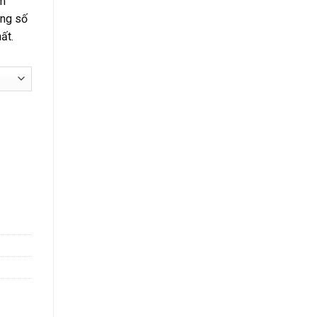
km
àng số
ất.