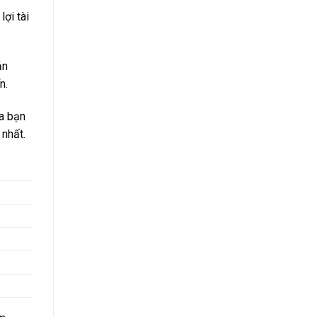
ợi tài
ản
n.
a bạn
 nhất.