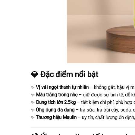
💎 Đặc điểm nổi bật
✨
Vị vải ngọt thanh tự nhiên
– không gắt, hậu vị má
✨
Màu trắng trong nhẹ
– giữ được sự tinh tế, dễ k
✨
Dung tích lớn 2.5kg
– tiết kiệm chi phí, phù hợp
✨
Ứng dụng đa dạng
– trà sữa, trà trái cây, soda,
✨
Thương hiệu Maulin
– uy tín, chất lượng ổn địn