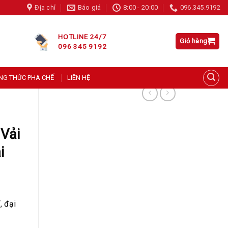
Địa chỉ
Báo giá
8:00 - 20:00
096.345.9192
Siro Việt Quất Pomona 1L
HOTLINE 24/7
Giỏ hàng
183 người đang xem sản phẩm này
096 345 9192
NG THỨC PHA CHẾ
LIÊN HỆ
 Vải
i
, đại