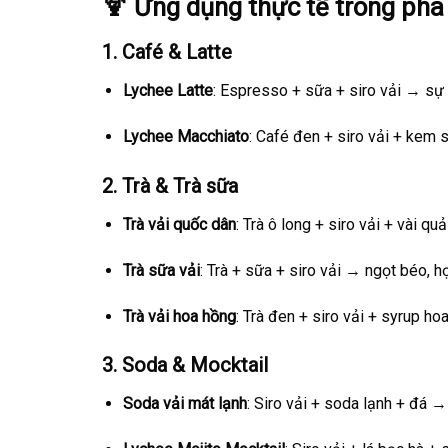
🍹 Ứng dụng thực tế trong pha
1.
Café & Latte
Lychee Latte
: Espresso + sữa + siro vải → sự k
Lychee Macchiato
: Café đen + siro vải + kem
2.
Trà & Trà sữa
Trà vải quốc dân
: Trà ô long + siro vải + vài qu
Trà sữa vải
: Trà + sữa + siro vải → ngọt béo, hợ
Trà vải hoa hồng
: Trà đen + siro vải + syrup ho
3.
Soda & Mocktail
Soda vải mát lạnh
: Siro vải + soda lạnh + đá 