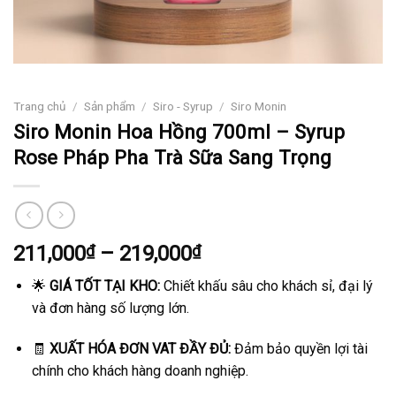
Trang chủ
/
Sản phẩm
/
Siro - Syrup
/
Siro Monin
Siro Monin Hoa Hồng 700ml – Syrup
Rose Pháp Pha Trà Sữa Sang Trọng
Khoảng
211,000
₫
–
219,000
₫
giá:
🌟
GIÁ TỐT TẠI KHO:
Chiết khấu sâu cho khách sỉ, đại lý
từ
và đơn hàng số lượng lớn.
211,000₫
đến
🧾
XUẤT HÓA ĐƠN VAT ĐẦY ĐỦ:
Đảm bảo quyền lợi tài
219,000₫
chính cho khách hàng doanh nghiệp.