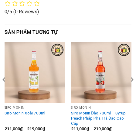
0/5
(0 Reviews)
SẢN PHẨM TƯƠNG TỰ
SIRO MONIN
SIRO MONIN
Siro Monin Đào 700ml – Syrup
Siro Monin Xoài 700ml
Peach Pháp Pha Trà Đào Cao
Cấp
Khoảng
Khoảng
211,000
₫
–
219,000
₫
211,000
₫
–
219,000
₫
giá:
giá: