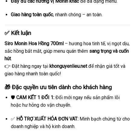
Đầy đủ các hương vị Monin khác
để đa dạng menu.
Giao hàng toàn quốc
, nhanh chóng – an toàn.
✅ Kết luận
Siro Monin Hoa Hồng 700ml
– hương hoa tinh tế, vị ngọt dịu,
sắc hồng bắt mắt, giúp menu quán thêm
sang trọng và cuốn
hút
.
👉 Đặt hàng ngay tại
khonguyenlieu.net
để nhận giá tốt và
giao hàng nhanh toàn quốc!
🎁 Đặc quyền ưu tiên dành cho khách hàng
🛡️
CAM KẾT 1 ĐỔI 1:
Đổi mới ngay nếu sản phẩm lỗi
hoặc hư hỏng do vận chuyển.
✅
HỖ TRỢ XUẤT HÓA ĐƠN VAT:
Minh bạch chứng từ cho
doanh nghiệp và hộ kinh doanh.