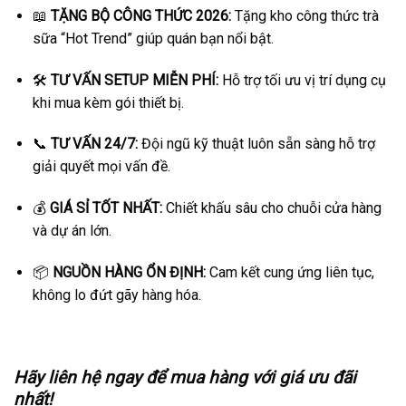
📖
TẶNG BỘ CÔNG THỨC 2026:
Tặng kho công thức trà
sữa “Hot Trend” giúp quán bạn nổi bật.
🛠️
TƯ VẤN SETUP MIỄN PHÍ:
Hỗ trợ tối ưu vị trí dụng cụ
khi mua kèm gói thiết bị.
📞
TƯ VẤN 24/7:
Đội ngũ kỹ thuật luôn sẵn sàng hỗ trợ
giải quyết mọi vấn đề.
💰
GIÁ SỈ TỐT NHẤT:
Chiết khấu sâu cho chuỗi cửa hàng
và dự án lớn.
📦
NGUỒN HÀNG ỔN ĐỊNH:
Cam kết cung ứng liên tục,
không lo đứt gãy hàng hóa.
Hãy liên hệ ngay để mua hàng với giá ưu đãi
nhất!