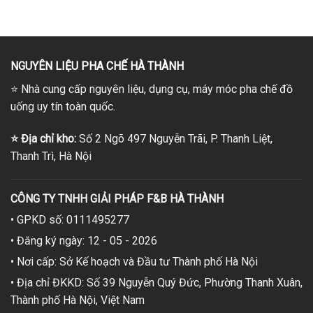
từ
từ
211,000₫
211,000₫
đến
đến
219,000₫
219,000₫
NGUYÊN LIỆU PHA CHẾ HÀ THÀNH
⭐
Nhà cung cấp nguyên liệu, dụng cụ, máy móc pha chế đồ
uống uy tín toàn quốc.
⭐
Địa chỉ kho:
Số 2 Ngõ 497 Nguyễn Trãi, P. Thanh Liệt,
Thanh Trì, Hà Nội
CÔNG TY TNHH GIẢI PHÁP F&B HÀ THÀNH
• GPKD số: 0111495277
• Đăng ký ngày: 12 - 05 - 2026
• Nơi cấp: Sở Kế hoạch và Đầu tư Thành phố Hà Nội
• Địa chỉ ĐKKD: Số 39 Nguyễn Quý Đức, Phường Thanh Xuân,
Thành phố Hà Nội, Việt Nam