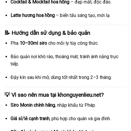
Cocktail & Mocktail hoa hồng
– đẹp mắt, độc đáo.
Latte hương hoa hồng
– biến tấu sáng tạo, mới lạ.
📝 Hướng dẫn sử dụng & bảo quản
Pha
10–30ml siro
cho mỗi ly tùy công thức.
Bảo quản nơi khô ráo, thoáng mát, tránh ánh nắng trực
tiếp.
Đậy kín sau khi mở, dùng tốt nhất trong 2–3 tháng.
💡 Vì sao nên mua tại
khonguyenlieu.net
?
Siro Monin chính hãng
, nhập khẩu từ Pháp.
Giá sỉ/lẻ cạnh tranh
, phù hợp cho quán và gia đình.