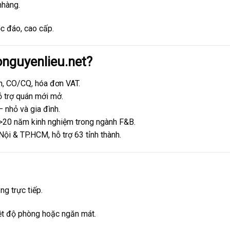
nhàng.
ộc đáo, cao cấp.
onguyenlieu.net?
n, CO/CQ, hóa đơn VAT.
ỗ trợ quán mới mở.
 nhỏ và gia đình.
 >20 năm kinh nghiệm trong ngành F&B.
 Nội & TP.HCM, hỗ trợ 63 tỉnh thành.
ng trực tiếp.
iệt độ phòng hoặc ngăn mát.