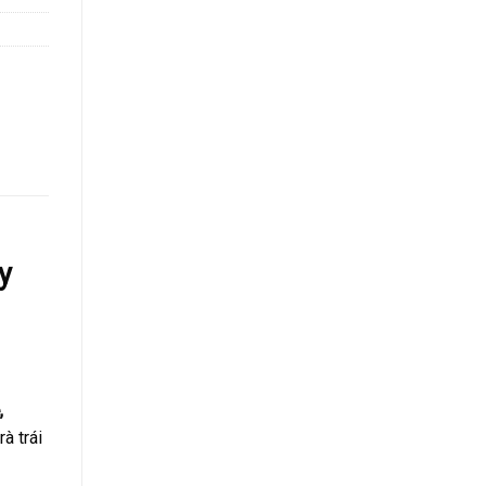
y
,
à trái