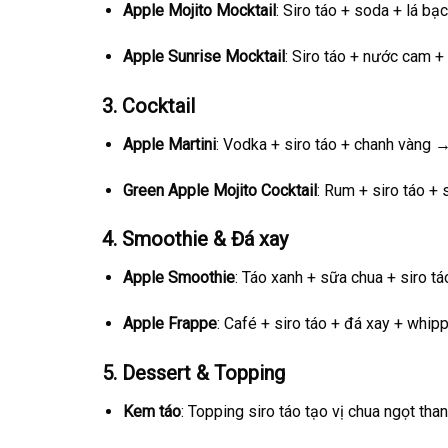
Apple Mojito Mocktail
: Siro táo + soda + lá bạ
Apple Sunrise Mocktail
: Siro táo + nước cam 
3.
Cocktail
Apple Martini
: Vodka + siro táo + chanh vàng → 
Green Apple Mojito Cocktail
: Rum + siro táo +
4.
Smoothie & Đá xay
Apple Smoothie
: Táo xanh + sữa chua + siro tá
Apple Frappe
: Café + siro táo + đá xay + whip
5.
Dessert & Topping
Kem táo
: Topping siro táo tạo vị chua ngọt tha