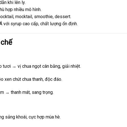
ẫn khi lên ly.
hù hợp nhiều mô hình.
 cocktail, mocktail, smoothie, dessert.
 Á với syrup cao cấp, chất lượng ổn định.
 chế
táo tươi → vị chua ngọt cân bằng, giải nhiệt.
éo xen chút chua thanh, độc đáo.
 cam → thanh mát, sang trọng.
ống sảng khoái, cực hợp mùa hè.