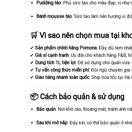
Pudding táo
: Phủ siro táo cho màu đẹp, vị nhẹ 
Bánh mousse táo
: Siro táo làm nền hương vị đ
🛒 Vì sao nên chọn mua tại kh
✔
Sản phẩm chính hãng Pomona
: Đầy đủ tem nhã
✔
Giá sỉ cạnh tranh
: Ưu đãi cho khách hàng F&B, h
✔
Dung tích 1L tiện lợi
: Dễ sử dụng cho quán vừa –
✔
Tư vấn công thức miễn phí
: Đội ngũ chuyên gia
✔
Giao hàng nhanh toàn quốc
: Ship hỏa tốc tại Hà
📦 Cách bảo quản & sử dụng
Bảo quản
: Nơi khô ráo, thoáng mát, tránh ánh nắ
Sau khi mở nắp
: Đậy kín, có thể bảo quản ở nh