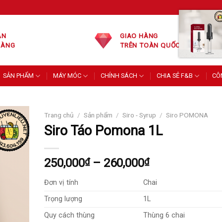
ÁN
GIAO HÀNG
HÀNG
TRÊN TOÀN QUỐC
SẢN PHẨM
MÁY MÓC
CHÍNH SÁCH
CHIA SẺ F&B
CÔ
Trang chủ
/
Sản phẩm
/
Siro - Syrup
/
Siro POMONA
Siro Táo Pomona 1L
Khoảng
250,000
₫
–
260,000
₫
giá:
Đơn vị tính
Chai
từ
250,000₫
Trọng lượng
1L
đến
Quy cách thùng
Thùng 6 chai
260,000₫