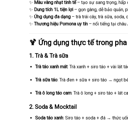
✨
Màu vàng nhạt tinh tế
– tạo sự sang trọng, hấp d
✨
Dung tích 1L tiện lợi
– gọn gàng, dễ bảo quản, p
✨
Ứng dụng đa dạng
– trà trái cây, trà sữa, soda,
✨
Thương hiệu Pomona uy tín
– nổi tiếng tại châu
🍹 Ứng dụng thực tế trong pha
1.
Trà & Trà sữa
Trà táo xanh mát
: Trà xanh + siro táo + vài lát 
Trà sữa táo
: Trà đen + sữa + siro táo → ngọt b
Trà ô long táo cam
: Trà ô long + siro táo + lát
2.
Soda & Mocktail
Soda táo xanh
: Siro táo + soda + đá → thức u