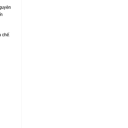
nguyên
ến
 chế.