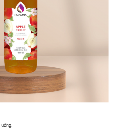
ễ uống.