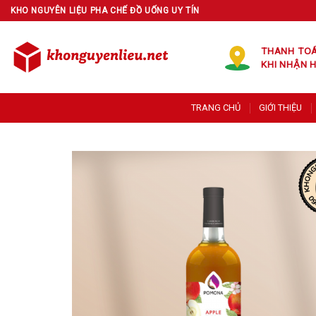
Skip
KHO NGUYÊN LIỆU PHA CHẾ ĐỒ UỐNG UY TÍN
to
content
THANH TO
KHI NHẬN 
TRANG CHỦ
GIỚI THIỆU