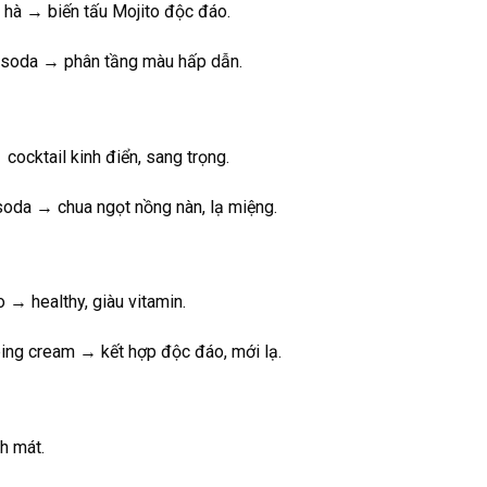
c hà → biến tấu Mojito độc đáo.
+ soda → phân tầng màu hấp dẫn.
cocktail kinh điển, sang trọng.
 soda → chua ngọt nồng nàn, lạ miệng.
o → healthy, giàu vitamin.
ping cream → kết hợp độc đáo, mới lạ.
nh mát.