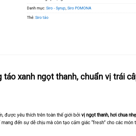
Danh mục:
Siro - Syrup
,
Siro POMONA
Thẻ:
Siro táo
táo xanh ngọt thanh, chuẩn vị trái câ
ến, được yêu thích trên toàn thế giới bởi
vị ngọt thanh, hơi chua nhẹ
hỉ mang đến sự dễ chịu mà còn tạo cảm giác “fresh” cho các món tr