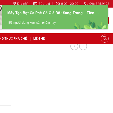
Địa chỉ
Báo giá
8:00 - 20:00
096.345.9192
Máy Tạo Bọt Cà Phê Có Giá Đỡ: Sang Trọng – Tiện Lợi – Sạc Type-C
HOTLINE 24/7
Giỏ hàng
156 người đang xem sản phẩm này
096 345 9192
NG THỨC PHA CHẾ
LIÊN HỆ