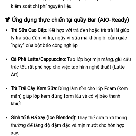
kiểm soát chi phí nguyên liệu.
🍹 Ứng dụng thực chiến tại quầy Bar (AIO-Ready)
Trà Sữa Cao Cấp:
Kết hợp với trà đen hoặc trà trà lài giúp
ly trà sữa đậm vị trà, ngậy vị sữa mà không bị cảm giác
“ngấy” của bột béo công nghiệp.
Cà Phê Latte/Cappuccino:
Tạo lớp bọt mịn màng, giữ cấu
trúc tốt, rất phù hợp cho việc tạo hình nghệ thuật (Latte
Art).
Trà Trái Cây Kem Sữa:
Dùng làm nền cho lớp Foam (kem
mặn) giúp lớp kem đứng form lâu và có vị béo thanh
khiết.
Sinh tố & Đá xay (Ice Blended):
Thay thế sữa tươi thông
thường để tăng độ đậm đặc và mịn mướt cho hỗn hợp
xay.