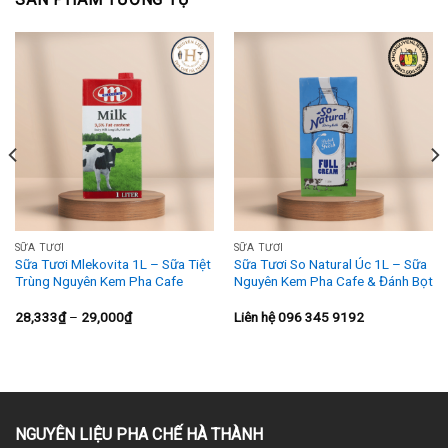
SỮA TƯƠI
SỮA TƯƠI
Sữa Tươi Mlekovita 1L – Sữa Tiệt
Sữa Tươi So Natural Úc 1L – Sữa
Trùng Nguyên Kem Pha Cafe
Nguyên Kem Pha Cafe & Đánh Bọt
Khoảng
28,333
₫
–
29,000
₫
Liên hệ 096 345 9192
giá:
từ
28,333₫
đến
29,000₫
NGUYÊN LIỆU PHA CHẾ HÀ THÀNH