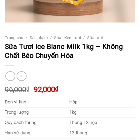
Trang chủ
/
Sản phẩm
/
Sữa - Kem tươi
/
Sữa tươi
Sữa Tươi Ice Blanc Milk 1kg – Không
Chất Béo Chuyển Hóa
Giá
Giá
96,000
₫
92,000
₫
gốc
hiện
Đơn vị tính
Hộp
là:
tại
96,000₫.
là:
Trọng lượng
1kg
92,000₫.
Quy cách thùng
Thùng 12 hộp
Hạn sử dụng
12 tháng