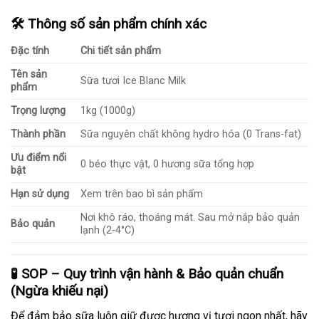
🛠️ Thông số sản phẩm chính xác
Đặc tính
Chi tiết sản phẩm
Tên sản
Sữa tươi Ice Blanc Milk
phẩm
Trọng lượng
1kg (1000g)
Thành phần
Sữa nguyên chất không hydro hóa (0 Trans-fat)
Ưu điểm nổi
0 béo thực vật, 0 hương sữa tổng hợp
bật
Hạn sử dụng
Xem trên bao bì sản phẩm
Nơi khô ráo, thoáng mát. Sau mở nắp bảo quản
Bảo quản
lạnh (2-4°C)
🧪 SOP – Quy trình vận hành & Bảo quản chuẩn
(Ngừa khiếu nại)
Để đảm bảo sữa luôn giữ được hương vị tươi ngon nhất, hãy