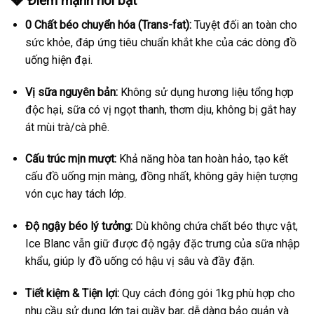
💎 Điểm mạnh nổi bật
0 Chất béo chuyển hóa (Trans-fat):
Tuyệt đối an toàn cho
sức khỏe, đáp ứng tiêu chuẩn khắt khe của các dòng đồ
uống hiện đại.
Vị sữa nguyên bản:
Không sử dụng hương liệu tổng hợp
độc hại, sữa có vị ngọt thanh, thơm dịu, không bị gắt hay
át mùi trà/cà phê.
Cấu trúc mịn mượt:
Khả năng hòa tan hoàn hảo, tạo kết
cấu đồ uống mịn màng, đồng nhất, không gây hiện tượng
vón cục hay tách lớp.
Độ ngậy béo lý tưởng:
Dù không chứa chất béo thực vật,
Ice Blanc vẫn giữ được độ ngậy đặc trưng của sữa nhập
khẩu, giúp ly đồ uống có hậu vị sâu và đầy đặn.
Tiết kiệm & Tiện lợi:
Quy cách đóng gói 1kg phù hợp cho
nhu cầu sử dụng lớn tại quầy bar, dễ dàng bảo quản và