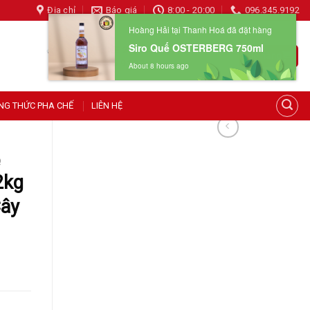
Địa chỉ
Báo giá
8:00 - 20:00
096.345.9192
HOTLINE 24/7
Giỏ hàng
096 345 9192
Hoàng Hải tại Thanh Hoá đã đặt hàng
Siro Quế OSTERBERG 750ml
NG THỨC PHA CHẾ
LIÊN HỆ
About 8 hours ago
Q
2kg
Cây