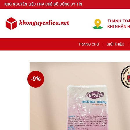
Skip
KHO NGUYÊN LIỆU PHA CHẾ ĐỒ UỐNG UY TÍN
to
content
THANH TO
KHI NHẬN 
TRANG CHỦ
GIỚI THIỆU
-9%