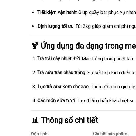
Tiết kiệm vận hành
: Giúp quầy bar phục vụ nha
Định lượng tối ưu
: Túi 2kg giúp giảm chi phí ng
🍹 Ứng dụng đa dạng trong m
Trà trái cây nhiệt đới
: Màu trắng trong suốt làm
Trà sữa trân châu trắng
: Sự kết hợp kinh điển t
Lục trà sữa kem cheese
: Thêm độ giòn giúp l
Các món sữa tươi
: Tạo điểm nhấn khác biệt so 
📊 Thông số chi tiết
Đặc tính
Chi tiết sản phẩm