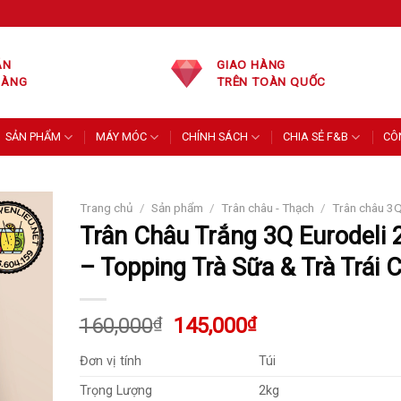
ÁN
GIAO HÀNG
HÀNG
TRÊN TOÀN QUỐC
SẢN PHẨM
MÁY MÓC
CHÍNH SÁCH
CHIA SẺ F&B
CÔ
Trang chủ
/
Sản phẩm
/
Trân châu - Thạch
/
Trân châu 3
Trân Châu Trắng 3Q Eurodeli 
– Topping Trà Sữa & Trà Trái 
Giá
Giá
160,000
₫
145,000
₫
gốc
hiện
Đơn vị tính
Túi
là:
tại
160,000₫.
là:
Trọng Lượng
2kg