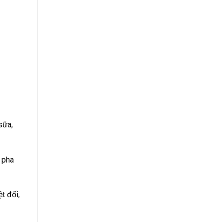
sữa,
 pha
t đối,