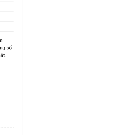
km
àng số
ất.