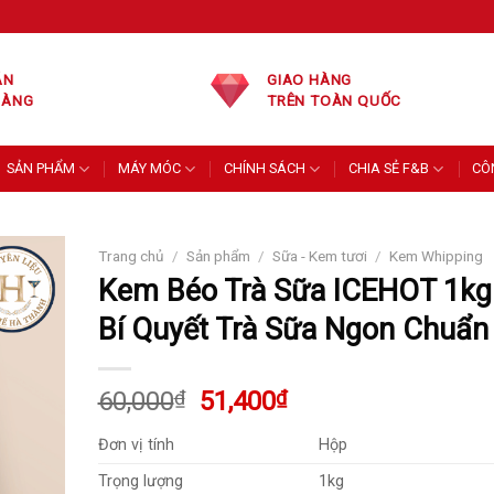
ÁN
GIAO HÀNG
HÀNG
TRÊN TOÀN QUỐC
SẢN PHẨM
MÁY MÓC
CHÍNH SÁCH
CHIA SẺ F&B
CÔ
Trang chủ
/
Sản phẩm
/
Sữa - Kem tươi
/
Kem Whipping
Kem Béo Trà Sữa ICEHOT 1kg
Bí Quyết Trà Sữa Ngon Chuẩn 
Giá
Giá
60,000
₫
51,400
₫
gốc
hiện
Đơn vị tính
Hộp
là:
tại
60,000₫.
là:
Trọng lượng
1kg