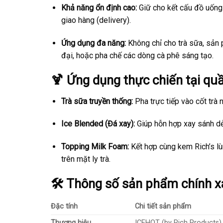
Khả năng ổn định cao:
Giữ cho kết cấu đồ uống 
giao hàng (delivery).
Ứng dụng đa năng:
Không chỉ cho trà sữa, sản
đại, hoặc pha chế các dòng cà phê sáng tạo.
🍹 Ứng dụng thực chiến tại qu
Trà sữa truyền thống:
Pha trực tiếp vào cốt trà
Ice Blended (Đá xay):
Giúp hỗn hợp xay sánh dẻ
Topping Milk Foam:
Kết hợp cùng kem Rich’s lù
trên mặt ly trà.
🛠️ Thông số sản phẩm chính x
Đặc tính
Chi tiết sản phẩm
Thương hiệu
ICEHOT (by Rich Products)