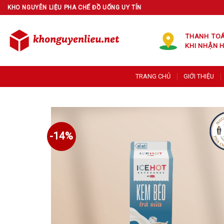
Skip
KHO NGUYÊN LIỆU PHA CHẾ ĐỒ UỐNG UY TÍN
to
content
THANH TO
KHI NHẬN 
TRANG CHỦ
GIỚI THIỆU
-14%