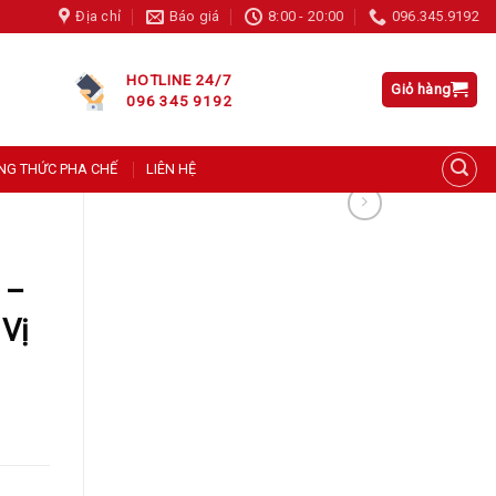
Địa chỉ
Báo giá
8:00 - 20:00
096.345.9192
Nguyễn Văn Nam tại Thanh Hoá đã đặt hàng
Siro Đào Casablanca 750ml
HOTLINE 24/7
Giỏ hàng
096 345 9192
About 5 hours ago
NG THỨC PHA CHẾ
LIÊN HỆ
 –
Vị