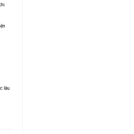
khi
iện
c lâu