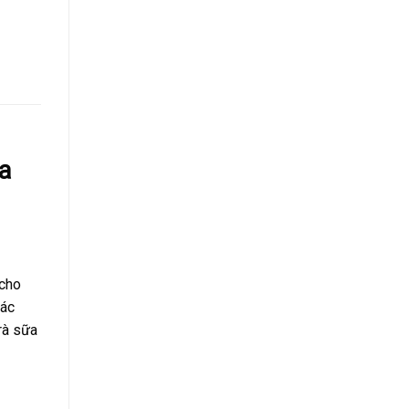
a
 cho
iác
rà sữa