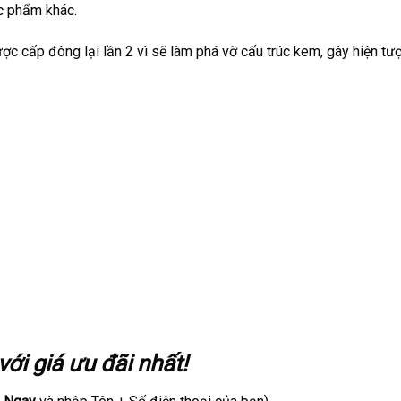
ực phẩm khác.
c cấp đông lại lần 2 vì sẽ làm phá vỡ cấu trúc kem, gây hiện tư
ới giá ưu đãi nhất!