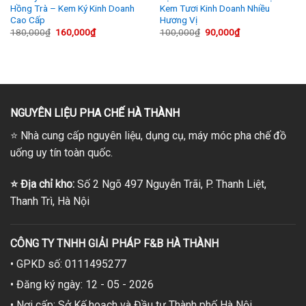
Hồng Trà – Kem Ký Kinh Doanh
Kem Tươi Kinh Doanh Nhiều
Cao Cấp
Hương Vị
Giá
Giá
Giá
Giá
180,000
₫
160,000
₫
100,000
₫
90,000
₫
gốc
hiện
gốc
hiện
là:
tại
là:
tại
180,000₫.
là:
100,000₫.
là:
160,000₫.
90,000₫.
NGUYÊN LIỆU PHA CHẾ HÀ THÀNH
⭐
Nhà cung cấp nguyên liệu, dụng cụ, máy móc pha chế đồ
uống uy tín toàn quốc.
⭐
Địa chỉ kho:
Số 2 Ngõ 497 Nguyễn Trãi, P. Thanh Liệt,
Thanh Trì, Hà Nội
CÔNG TY TNHH GIẢI PHÁP F&B HÀ THÀNH
• GPKD số: 0111495277
• Đăng ký ngày: 12 - 05 - 2026
• Nơi cấp: Sở Kế hoạch và Đầu tư Thành phố Hà Nội