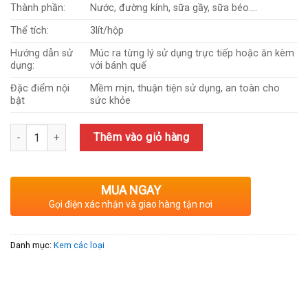
160,000₫.
là:
Thành phần:
Nước, đường kính, sữa gầy, sữa béo….
140,000₫.
Thể tích:
3lít/hộp
Hướng dẫn sử
Múc ra từng lý sử dụng trực tiếp hoặc ăn kèm
dụng:
với bánh quế
Đặc điểm nội
Mềm mịn, thuận tiện sử dụng, an toàn cho
bật
sức khỏe
Số lượng
Thêm vào giỏ hàng
MUA NGAY
Gọi điện xác nhận và giao hàng tận nơi
Danh mục:
Kem các loại