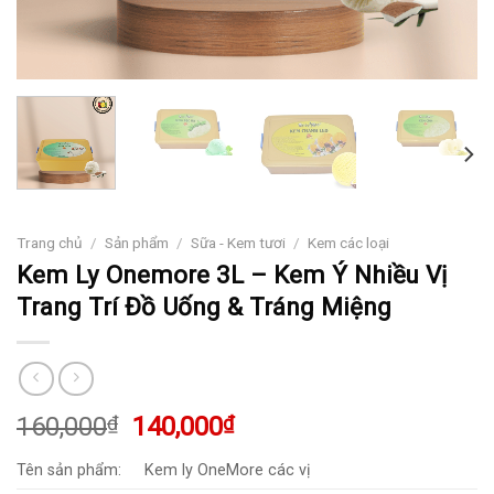
Trang chủ
/
Sản phẩm
/
Sữa - Kem tươi
/
Kem các loại
Kem Ly Onemore 3L – Kem Ý Nhiều Vị
Trang Trí Đồ Uống & Tráng Miệng
Giá
Giá
160,000
₫
140,000
₫
gốc
hiện
Tên sản phẩm:
Kem ly OneMore các vị
là:
tại