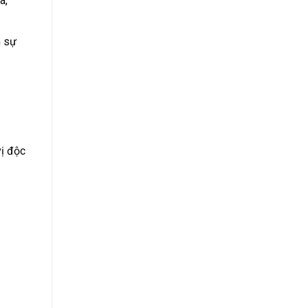
a,
n sự
ị độc