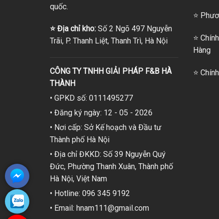
quốc.
⭐
Phươn
⭐
Địa chỉ kho:
Số 2 Ngõ 497 Nguyễn
⭐
Chính
Trãi, P. Thanh Liệt, Thanh Trì, Hà Nội
Hàng
CÔNG TY TNHH GIẢI PHÁP F&B HÀ
⭐
Chính
THÀNH
• GPKD số: 0111495277
• Đăng ký ngày: 12 - 05 - 2026
• Nơi cấp: Sở Kế hoạch và Đầu tư
Thành phố Hà Nội
• Địa chỉ ĐKKD: Số 39 Nguyễn Quý
Đức, Phường Thanh Xuân, Thành phố
Hà Nội, Việt Nam
• Hotline: 096 345 9192
• Email: hnam111@gmail.com