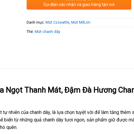
Gọi điện xác nhận và giao hàng tận nơi
Danh mục:
Mứt Czseattle
,
Mứt MilLim
Thẻ:
Mứt chanh dây
ua Ngọt Thanh Mát, Đậm Đà Hương Cha
tự nhiên của chanh dây, là lựa chọn tuyệt vời để làm tăng thêm 
hế biến từ những quả chanh dây tươi ngon, sản phẩm giữ được m
khó quên.