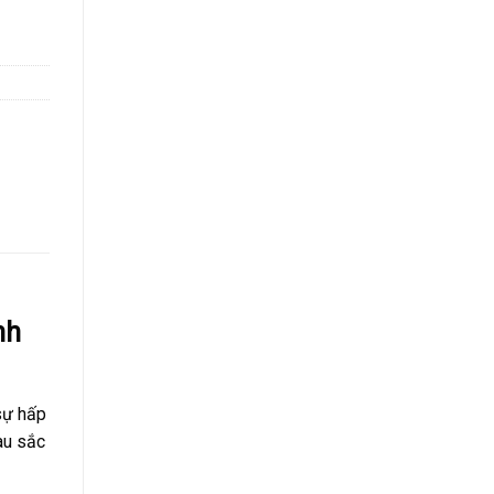
nh
sự hấp
àu sắc