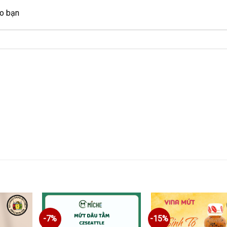
ho bạn
-7%
-15%