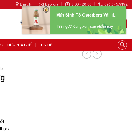
Địa chỉ
Báo giá
8:00 - 20:00
096.345.9192
Mứt Sinh Tố Osterberg Vải 1L
HOTLINE 24/7
Giỏ hàng
188 người đang xem sản phẩm này
096 345 9192
NG THỨC PHA CHẾ
LIÊN HỆ
le
kg
ốt
 thực