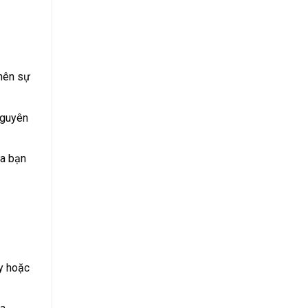
 nên sự
nguyên
ủa bạn
ây hoặc