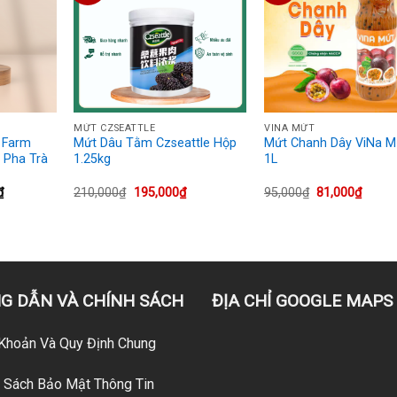
+
+
MỨT CZSEATTLE
VINA MỨT
 Farm
Mứt Dâu Tằm Czseattle Hộp
Mứt Chanh Dây ViNa M
 Pha Trà
1.25kg
1L
Khoảng
Giá
Giá
Giá
Giá
₫
210,000
₫
195,000
₫
95,000
₫
81,000
₫
giá:
gốc
hiện
gốc
hiện
từ
là:
tại
là:
tại
103,000₫
210,000₫.
là:
95,000₫.
là:
đến
195,000₫.
81,000
105,000₫
G DẪN VÀ CHÍNH SÁCH
ĐỊA CHỈ GOOGLE MAPS
Khoản Và Quy Định Chung
 Sách Bảo Mật Thông Tin