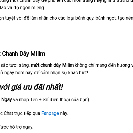
 dùng mứt chanh dây để phủ lên các món tráng miệng như sữa chu
đáo và độ ngon miệng.
ọn tuyệt vời để làm nhân cho các loại bánh quy, bánh ngọt, tạo nê
 Chanh Dây Milim
 sắc tươi sáng,
mứt chanh dây Milim
không chỉ mang đến hương v
ử ngay hôm nay để cảm nhận sự khác biệt!
ới giá ưu đãi nhất!
 Ngay
và nhập Tên + Số điện thoại của bạn)
c Chat trực tiếp qua
Fanpage
này.
ược hỗ trợ ngay.