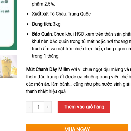
phẩm 2.5%.
Xuất xứ:
Tô Châu, Trung Quốc
Dung tích:
3kg
Bảo Quản:
Chưa khui HSD xem trên thân sản phẩ
khui nên bảo quản trong tủ mát hoặc nơi thoáng 
tránh ẩm và mặt trời chiếu trực tiếp, dùng ngon n
trong 1 tháng.
Mứt Chanh Dây Milim
với vị chua ngọt dịu miệng và
thơm đặc trưng rất được ưa chuộng trong việc chế b
các món ăn, làm bánh… cũng như pha nước sinh giải
thanh nhiệt hiệu quả
Số lượng
Thêm vào giỏ hàng
MUA NGAY