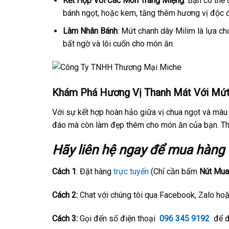
Kết Hợp Với Các Món Tráng Miệng
: Bạn có thể
bánh ngọt, hoặc kem, tăng thêm hương vị độc 
Làm Nhân Bánh
: Mứt chanh dây Milim là lựa ch
bất ngờ và lôi cuốn cho món ăn.
Khám Phá Hương Vị Thanh Mát Với Mứt
Với sự kết hợp hoàn hảo giữa vị chua ngọt và màu
đáo mà còn làm đẹp thêm cho món ăn của bạn. Th
Hãy liên hệ ngay để mua hàng v
Cách 1
: Đặt hàng
trực tuyến
(Chỉ cần bấm
Nút Mua
Cách 2:
Chat với chúng tôi qua Facebook, Zalo hoặ
Cách 3:
Gọi đến số điện thoại
096 345 9192
để đ