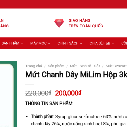
ÁN
GIAO HÀNG
HÀNG
TRÊN TOÀN QUỐC
SẢN PHẨM
MÁY MÓC
CHÍNH SÁCH
CHIA SẺ F&B
CÔ
Trang chủ
/
Sản phẩm
/
Mứt - Sinh tố - Sốt
/
Mứt Czseatt
Mứt Chanh Dây MiLim Hộp 3
Giá
Giá
220,000
₫
200,000
₫
gốc
hiện
THÔNG TIN SẢN PHẨM:
là:
tại
220,000₫.
là:
Thành phần:
Syrup glucose-fructose 63%, nước c
200,000₫.
chanh dây 26%, nước uống sinh hoạt 8%, phụ gia