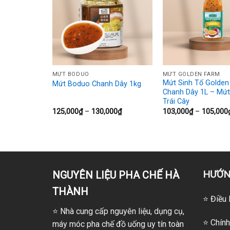
+
+
MỨT BODUO
MỨT GOLDEN FARM
Mứt Sinh Tố Golden
hanh Leo 1L
Mứt Boduo Chanh Dây 1kg
Chanh Dây 1L – Mứt
Trái Cây
Khoảng
Khoảng
00
₫
125,000
₫
–
130,000
₫
103,000
₫
–
105,000
giá:
giá:
từ
từ
130,000₫
125,000₫
đến
đến
133,000₫
130,000₫
HƯỚN
NGUYÊN LIỆU PHA CHẾ HÀ
THÀNH
⭐ Điều 
⭐
Nhà cung cấp nguyên liệu, dụng cụ,
⭐ Chính
máy móc pha chế đồ uống uy tín toàn