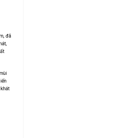
m, đã
mát,
hất
 mùi
iến
 khát