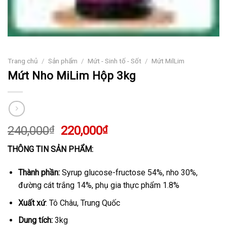
Trang chủ
/
Sản phẩm
/
Mứt - Sinh tố - Sốt
/
Mứt MilLim
Mứt Nho MiLim Hộp 3kg
Giá
Giá
240,000
₫
220,000
₫
gốc
hiện
THÔNG TIN SẢN PHẨM:
là:
tại
240,000₫.
là:
Thành phần:
Syrup glucose-fructose 54%, nho 30%,
220,000₫.
đường cát trắng 14%, phụ gia thực phẩm 1.8%
Xuất xứ
: Tô Châu, Trung Quốc
Dung tích:
3kg