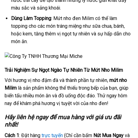
nước trái cây để tạo thành những ly nước giải khát đầy
màu sắc và sảng khoái.
Dùng Làm Topping
: Mứt nho đen Milim có thể làm
topping cho các món tráng miệng như sữa chua, bánh,
hoặc kem, tăng thêm vị ngọt tự nhiên và sự hấp dẫn cho
món ăn.
Trải Nghiệm Sự Ngọt Ngào Tự Nhiên Từ Mứt Nho Milim
Với hương vị nho đậm đà và thành phần tự nhiên,
mứt nho
Milim
là sản phẩm không thể thiếu trong bếp của bạn, giúp
biến tấu nhiều món ăn và đồ uống độc đáo. Thử ngay hôm
nay để khám phá hương vị tuyệt vời của nho đen!
Hãy liên hệ ngay để mua hàng với giá ưu đãi
nhất!
Cách 1
: Đặt hàng
trực tuyến
(Chỉ cần bấm
Nút Mua Ngay
và