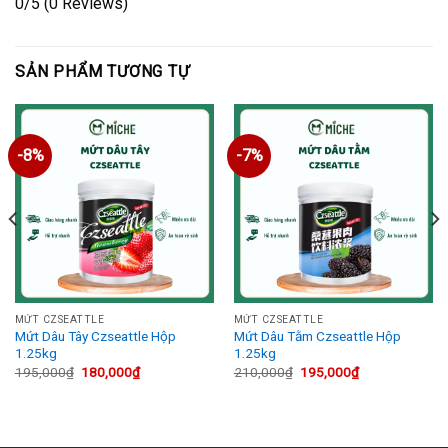
0/5
(0 Reviews)
SẢN PHẨM TƯƠNG TỰ
-8%
-7%
MỨT CZSEATTLE
MỨT CZSEATTLE
Mứt Dâu Tây Czseattle Hộp
Mứt Dâu Tằm Czseattle Hộp
1.25kg
1.25kg
Giá
Giá
Giá
Giá
195,000
₫
180,000
₫
210,000
₫
195,000
₫
gốc
hiện
gốc
hiện
là:
tại
là:
tại
195,000₫.
là:
210,000₫.
là:
180,000₫.
195,000₫.