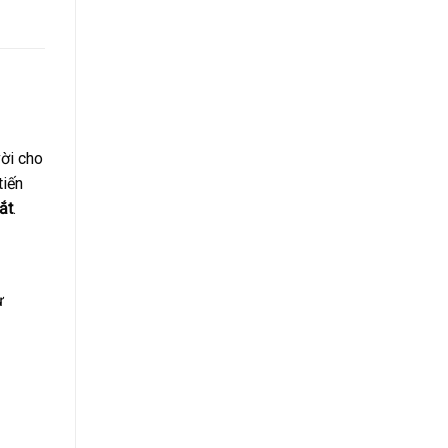
vời cho
tiến
ắt
.
ư