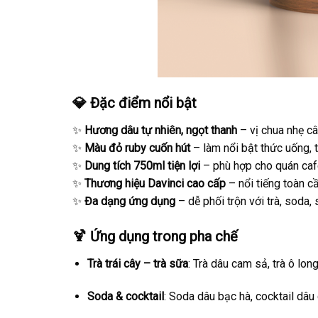
💎 Đặc điểm nổi bật
✨
Hương dâu tự nhiên, ngọt thanh
– vị chua nhẹ câ
✨
Màu đỏ ruby cuốn hút
– làm nổi bật thức uống, t
✨
Dung tích 750ml tiện lợi
– phù hợp cho quán café
✨
Thương hiệu Davinci cao cấp
– nổi tiếng toàn c
✨
Đa dạng ứng dụng
– dễ phối trộn với trà, soda,
🍹 Ứng dụng trong pha chế
Trà trái cây – trà sữa
: Trà dâu cam sả, trà ô long
Soda & cocktail
: Soda dâu bạc hà, cocktail dâu 