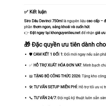
✅ Kết luận
Siro Dâu Davinci 750ml
là nguyên liệu
cao cấp – đ
phần
thơm ngon, sảng khoái và cuốn hút
.
👉
Đặt ngay tại khonguyenlieu.net
để nhận
giá ưu
🎁 Đặc quyền ưu tiên dành ch
🛡️
CAM KẾT 1 ĐỔI 1:
Đổi mới ngay nếu sản phẩ
✅
HỖ TRỢ XUẤT HÓA ĐƠN VAT:
Minh bạch chứ
📖
TẶNG BỘ CÔNG THỨC 2026:
Tặng kho công 
🛠️
TƯ VẤN SETUP MIỄN PHÍ:
Hỗ trợ tối ưu vị t
📞
TƯ VẤN 24/7:
Đội ngũ kỹ thuật luôn sẵn sàng