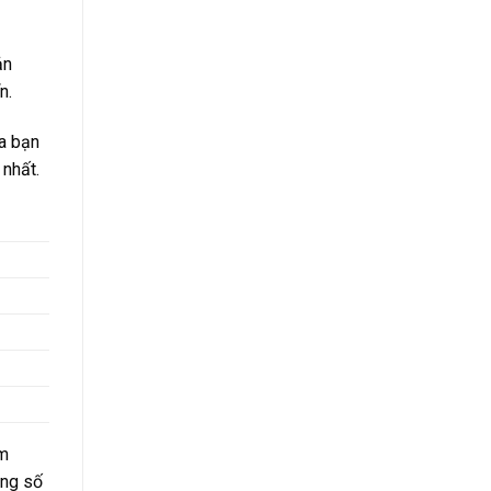
ản
n.
a bạn
 nhất.
km
àng số