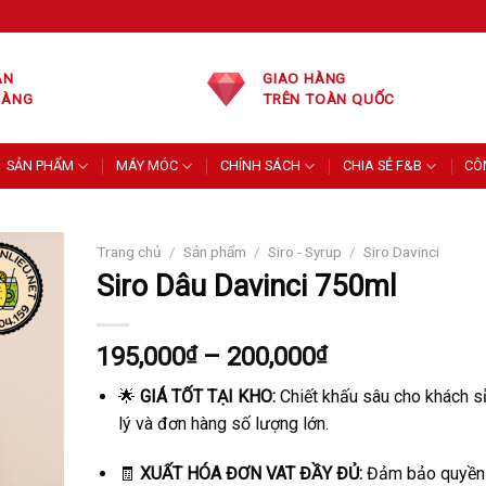
ÁN
GIAO HÀNG
HÀNG
TRÊN TOÀN QUỐC
SẢN PHẨM
MÁY MÓC
CHÍNH SÁCH
CHIA SẺ F&B
CÔ
Trang chủ
/
Sản phẩm
/
Siro - Syrup
/
Siro Davinci
Siro Dâu Davinci 750ml
Khoảng
195,000
₫
–
200,000
₫
giá:
🌟
GIÁ TỐT TẠI KHO:
Chiết khấu sâu cho khách sỉ
từ
lý và đơn hàng số lượng lớn.
195,000₫
đến
🧾
XUẤT HÓA ĐƠN VAT ĐẦY ĐỦ:
Đảm bảo quyền l
200,000₫