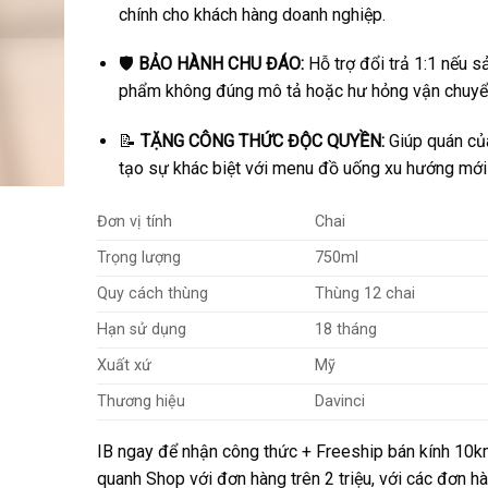
chính cho khách hàng doanh nghiệp.
🛡️
BẢO HÀNH CHU ĐÁO:
Hỗ trợ đổi trả 1:1 nếu s
phẩm không đúng mô tả hoặc hư hỏng vận chuyể
📝
TẶNG CÔNG THỨC ĐỘC QUYỀN:
Giúp quán củ
tạo sự khác biệt với menu đồ uống xu hướng mới
Đơn vị tính
Chai
Trọng lượng
750ml
Quy cách thùng
Thùng 12 chai
Hạn sử dụng
18 tháng
Xuất xứ
Mỹ
Thương hiệu
Davinci
IB ngay để nhận công thức + Freeship bán kính 10
quanh Shop với đơn hàng trên 2 triệu, với các đơn h