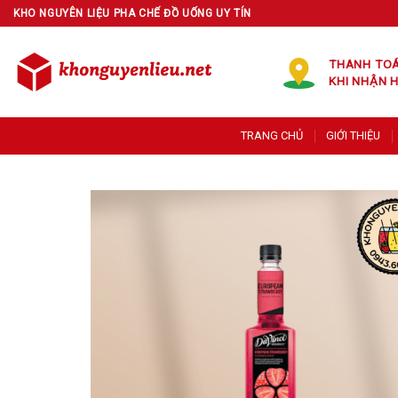
Skip
KHO NGUYÊN LIỆU PHA CHẾ ĐỒ UỐNG UY TÍN
to
content
THANH TO
KHI NHẬN 
TRANG CHỦ
GIỚI THIỆU