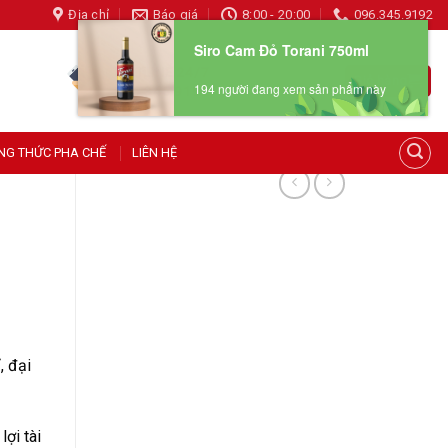
Địa chỉ
Báo giá
8:00 - 20:00
096.345.9192
HOTLINE 24/7
Giỏ hàng
Siro Cam Đỏ Torani 750ml
096 345 9192
194 người đang xem sản phẩm này
NG THỨC PHA CHẾ
LIÊN HỆ
, đại
ợi tài