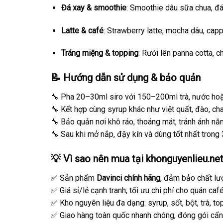
Đá xay & smoothie
: Smoothie dâu sữa chua, đá
Latte & café
: Strawberry latte, mocha dâu, cap
Tráng miệng & topping
: Rưới lên panna cotta, 
📝 Hướng dẫn sử dụng & bảo quản
🔧 Pha 20–30ml siro với 150–200ml trà, nước hoặ
🔧 Kết hợp cùng syrup khác như việt quất, đào, ch
🔧 Bảo quản nơi khô ráo, thoáng mát, tránh ánh nắn
🔧 Sau khi mở nắp, đậy kín và dùng tốt nhất trong 
💡 Vì sao nên mua tại
khonguyenlieu.ne
✅ Sản phẩm
Davinci chính hãng
, đảm bảo chất lư
✅ Giá sỉ/lẻ cạnh tranh, tối ưu chi phí cho quán café
✅ Kho nguyên liệu đa dạng: syrup, sốt, bột, trà, to
✅ Giao hàng toàn quốc nhanh chóng, đóng gói cẩn