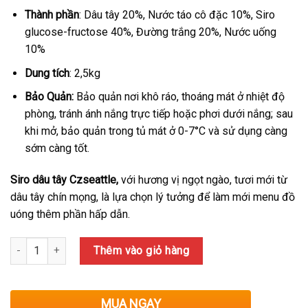
210,000₫.
là:
Thành phần
: Dâu tây 20%, Nước táo cô đặc 10%, Siro
190,000₫.
glucose-fructose 40%, Đường trắng 20%, Nước uống
10%
Dung tích
: 2,5kg
Bảo Quản:
Bảo quản nơi khô ráo, thoáng mát ở nhiệt độ
phòng, tránh ánh nắng trực tiếp hoặc phơi dưới nắng; sau
khi mở, bảo quản trong tủ mát ở 0-7°C và sử dụng càng
sớm càng tốt.
Siro dâu tây Czseattle,
với hương vị ngọt ngào, tươi mới từ
dâu tây chín mọng, là lựa chọn lý tưởng để làm mới menu đồ
uóng thêm phần hấp dẫn.
Số lượng
Thêm vào giỏ hàng
MUA NGAY