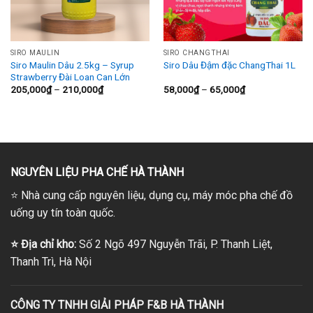
SIRO MAULIN
SIRO CHANGTHAI
Siro Maulin Dâu 2.5kg – Syrup
Siro Dâu Đậm đặc ChangThai 1L
Strawberry Đài Loan Can Lớn
Khoảng
Khoảng
205,000
₫
–
210,000
₫
58,000
₫
–
65,000
₫
giá:
giá:
từ
từ
205,000₫
58,000₫
đến
đến
210,000₫
65,000₫
NGUYÊN LIỆU PHA CHẾ HÀ THÀNH
⭐
Nhà cung cấp nguyên liệu, dụng cụ, máy móc pha chế đồ
uống uy tín toàn quốc.
⭐
Địa chỉ kho:
Số 2 Ngõ 497 Nguyễn Trãi, P. Thanh Liệt,
Thanh Trì, Hà Nội
CÔNG TY TNHH GIẢI PHÁP F&B HÀ THÀNH