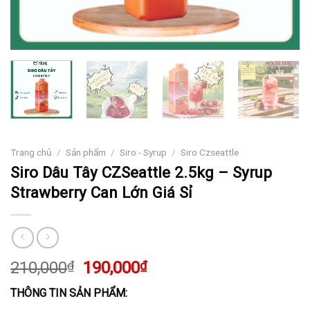
Trang chủ
/
Sản phẩm
/
Siro - Syrup
/
Siro Czseattle
Siro Dâu Tây CZSeattle 2.5kg – Syrup
Strawberry Can Lớn Giá Sỉ
Giá
Giá
210,000
₫
190,000
₫
gốc
hiện
THÔNG TIN SẢN PHẨM:
là:
tại