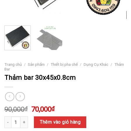
Trang chủ
/
Sản phẩm
/
Thiết bị pha chế
/
Dụng Cụ Khác
/
Thảm
Bar
Thảm bar 30x45x0.8cm
Giá
Giá
90,000
₫
70,000
₫
gốc
hiện
Số lượng
là:
tại
Thêm vào giỏ hàng
90,000₫.
là: