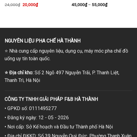
Giá
Giá
Khoảng
24,000
₫
20,000
₫
45,000
₫
–
55,000
₫
gốc
hiện
giá:
là:
tại
từ
24,000₫.
là:
45,000₫
20,000₫.
đến
55,000₫
NGUYÊN LIỆU PHA CHẾ HÀ THÀNH
⭐
Nhà cung cấp nguyên liệu, dụng cụ, máy móc pha chế đồ
uống uy tín toàn quốc.
⭐
Địa chỉ kho:
Số 2 Ngõ 497 Nguyễn Trãi, P. Thanh Liệt,
Thanh Trì, Hà Nội
CÔNG TY TNHH GIẢI PHÁP F&B HÀ THÀNH
• GPKD số: 0111495277
• Đăng ký ngày: 12 - 05 - 2026
• Nơi cấp: Sở Kế hoạch và Đầu tư Thành phố Hà Nội
• Địa chỉ ĐKKD: Số 39 Nguyễn Quý Đức, Phường Thanh Xuân,