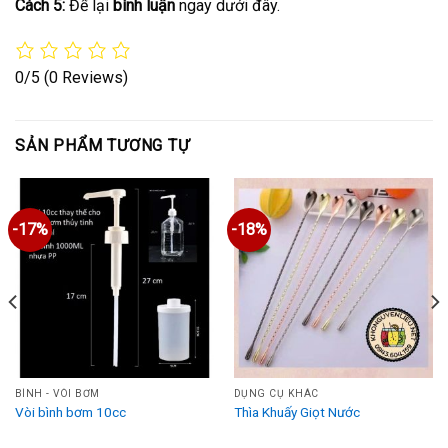
Cách 5:
Để lại
bình luận
ngay dưới đây.
0/5
(0 Reviews)
SẢN PHẨM TƯƠNG TỰ
-17%
-18%
BÌNH - VÒI BƠM
DỤNG CỤ KHÁC
Vòi bình bơm 10cc
Thìa Khuấy Giọt Nước