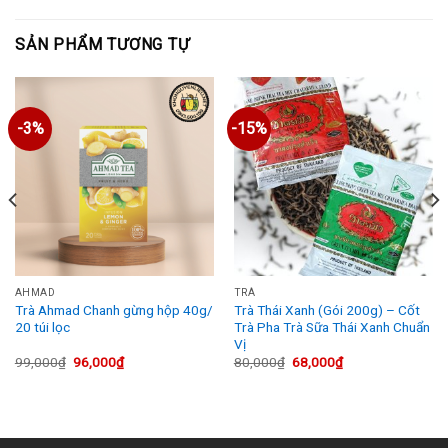
SẢN PHẨM TƯƠNG TỰ
-3%
-15%
AHMAD
TRÀ
Trà Ahmad Chanh gừng hộp 40g/
Trà Thái Xanh (Gói 200g) – Cốt
20 túi lọc
Trà Pha Trà Sữa Thái Xanh Chuẩn
Vị
Giá
Giá
Giá
Giá
99,000
₫
96,000
₫
80,000
₫
68,000
₫
gốc
hiện
gốc
hiện
là:
tại
là:
tại
99,000₫.
là:
80,000₫.
là:
96,000₫.
68,000₫.