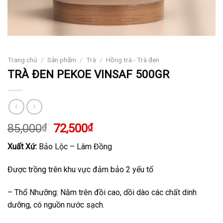
Trang chủ
/
Sản phẩm
/
Trà
/
Hồng trà - Trà đen
TRÀ ĐEN PEKOE VINSAF 500GR
Giá
Giá
85,000
₫
72,500
₫
gốc
hiện
Xuất Xứ:
Bảo Lộc – Lâm Đồng
là:
tại
85,000₫.
là:
Được trồng trên khu vực đảm bảo 2 yếu tố
72,500₫.
– Thổ Nhưỡng: Nằm trên đồi cao, dồi dào các chất dinh
dưỡng, có nguồn nước sạch.