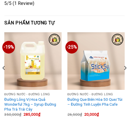
5/5
(1 Review)
SẢN PHẨM TƯƠNG TỰ
-19%
-25%
ĐƯỜNG NƯỚC - ĐƯỜNG LỎNG
ĐƯỜNG NƯỚC - ĐƯỜNG LỎNG
Đường Lỏng Vị Hoa Quả
Đường Que Biên Hòa 50 Que/Túi
Wonderful 7kg – Syrup Đường
– Đường Tinh Luyện Pha Cafe
Pha Trà Trái Cây
Giá
Giá
Giá
Giá
350,000
₫
285,000
₫
26,500
₫
20,000
₫
gốc
hiện
gốc
hiện
là:
tại
là:
tại
350,000₫.
là:
26,500₫.
là: