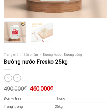
Trang chủ
/
Sản phẩm
/
Đường Nước - Đường Lỏng
Đường nước Fresko 25kg
Giá
Giá
490,000
₫
460,000
₫
gốc
hiện
Đơn vị tính
Thùng
là:
tại
490,000₫.
là:
Trọng lượng
25kg