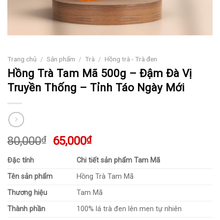
Trang chủ
/
Sản phẩm
/
Trà
/
Hồng trà - Trà đen
Hồng Trà Tam Mã 500g – Đậm Đà Vị
Truyền Thống – Tỉnh Táo Ngày Mới
Giá
Giá
80,000
₫
65,000
₫
gốc
hiện
Đặc tính
Chi tiết sản phẩm Tam Mã
là:
tại
80,000₫.
là:
Tên sản phẩm
Hồng Trà Tam Mã
65,000₫.
Thương hiệu
Tam Mã
Thành phần
100% lá trà đen lên men tự nhiên