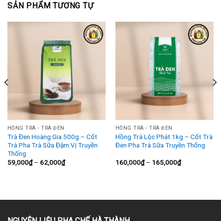
SẢN PHẨM TƯƠNG TỰ
HỒNG TRÀ - TRÀ ĐEN
HỒNG TRÀ - TRÀ ĐEN
Trà Đen Hoàng Gia 500g – Cốt
Hồng Trà Lộc Phát 1kg – Cốt Trà
Trà Pha Trà Sữa Đậm Vị Truyền
Đen Pha Trà Sữa Truyền Thống
Thống
Khoảng
Khoảng
59,000
₫
–
62,000
₫
160,000
₫
–
165,000
₫
giá:
giá:
từ
từ
59,000₫
160,000₫
đến
đến
62,000₫
165,000₫
NGUYÊN LIỆU PHA CHẾ HÀ THÀNH