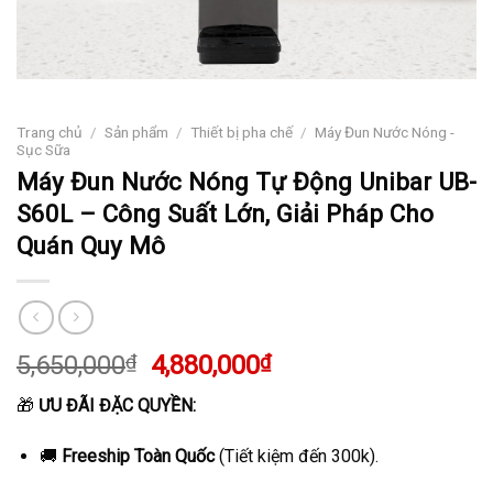
Trang chủ
/
Sản phẩm
/
Thiết bị pha chế
/
Máy Đun Nước Nóng -
Sục Sữa
Máy Đun Nước Nóng Tự Động Unibar UB-
S60L – Công Suất Lớn, Giải Pháp Cho
Quán Quy Mô
Giá
Giá
5,650,000
₫
4,880,000
₫
gốc
hiện
🎁
ƯU ĐÃI ĐẶC QUYỀN:
là:
tại
5,650,000₫.
là:
🚚
Freeship Toàn Quốc
(Tiết kiệm đến 300k).
4,880,000₫.