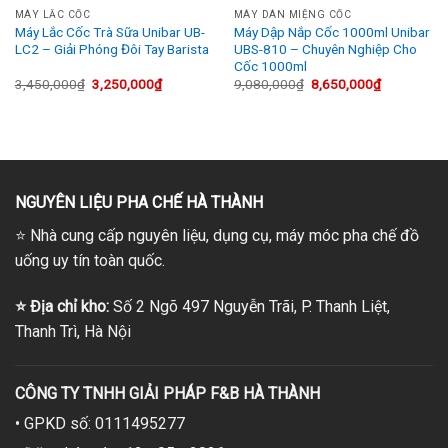
MÁY LẮC CỐC
MÁY DÁN MIỆNG CỐC
Máy Lắc Cốc Trà Sữa Unibar UB-
Máy Dập Nắp Cốc 1000ml Unibar
LC2 – Giải Phóng Đôi Tay Barista
UBS-810 – Chuyên Nghiệp Cho
Cốc 1000ml
Giá
Giá
Giá
Giá
3,450,000
₫
3,250,000
₫
9,080,000
₫
8,650,000
₫
gốc
hiện
gốc
hiện
là:
tại
là:
tại
3,450,000₫.
là:
9,080,000₫.
là:
0₫.
3,250,000₫.
8,650,000₫
NGUYÊN LIỆU PHA CHẾ HÀ THÀNH
⭐
Nhà cung cấp nguyên liệu, dụng cụ, máy móc pha chế đồ
uống uy tín toàn quốc.
⭐
Địa chỉ kho:
Số 2 Ngõ 497 Nguyễn Trãi, P. Thanh Liệt,
Thanh Trì, Hà Nội
CÔNG TY TNHH GIẢI PHÁP F&B HÀ THÀNH
• GPKD số: 0111495277