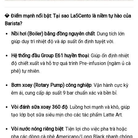
💎 Điểm mạnh nổi bật: Tại sao La5Cento là niềm tự hào của
Barista?
Nồi hơi (Boiler) bằng đồng nguyên chất
: Dung tích lớn
giúp duy trì nhiệt độ và áp suất ổn định tuyệt vời.
Hệ thống đầu Group E61 huyền thoại
: Giúp ổn định nhiệt
độ chiết xuất và hỗ trợ quá trình Pre-infusion (ngâm ủ cà
phê) tự nhiên.
Bơm xoay (Rotary Pump) công nghiệp
: Vận hành cực kỳ
êm ái, cung cấp áp suất 9 bar chuẩn xác và bền bỉ.
Vòi đánh sữa xoay 360 độ
: Luồng hơi mạnh và khô, giúp
tạo lớp bọt sữa siêu mịn cho các tác phẩm Latte Art.
Vòi nước nóng riêng biệt
: Tiện lợi cho việc pha trà hoặc
pha các dòng cà phê Americano/Long Black nhanh chóng.