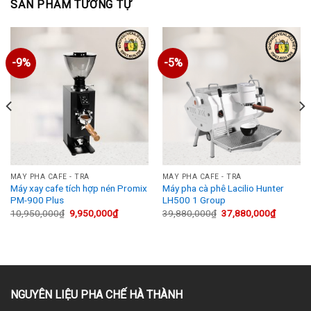
SẢN PHẨM TƯƠNG TỰ
-9%
-5%
MÁY PHA CAFE - TRÀ
MÁY PHA CAFE - TRÀ
Máy xay cafe tích hợp nén Promix
Máy pha cà phê Lacilio Hunter
PM-900 Plus
LH500 1 Group
Giá
Giá
Giá
Giá
10,950,000
₫
9,950,000
₫
39,880,000
₫
37,880,000
₫
gốc
hiện
gốc
hiện
là:
tại
là:
tại
10,950,000₫.
là:
39,880,000₫.
là:
,000₫.
9,950,000₫.
37,880,
NGUYÊN LIỆU PHA CHẾ HÀ THÀNH