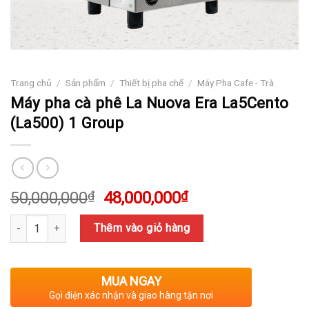
Trang chủ
/
Sản phẩm
/
Thiết bị pha chế
/
Máy Pha Cafe - Trà
Máy pha cà phê La Nuova Era La5Cento
(La500) 1 Group
Giá
Giá
50,000,000
₫
48,000,000
₫
gốc
hiện
Số lượng
là:
tại
Thêm vào giỏ hàng
50,000,000₫.
là:
48,000,000₫.
MUA NGAY
Gọi điện xác nhận và giao hàng tận nơi