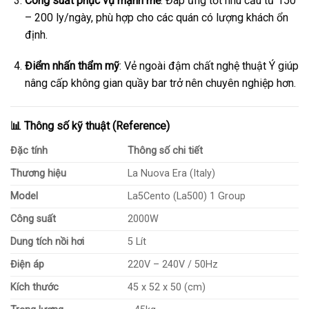
Công suất phục vụ mạnh mẽ
: Đáp ứng tốt nhu cầu từ 150
– 200 ly/ngày, phù hợp cho các quán có lượng khách ổn
định.
Điểm nhấn thẩm mỹ
: Vẻ ngoài đậm chất nghệ thuật Ý giúp
nâng cấp không gian quầy bar trở nên chuyên nghiệp hơn.
📊 Thông số kỹ thuật (Reference)
Đặc tính
Thông số chi tiết
Thương hiệu
La Nuova Era (Italy)
Model
La5Cento (La500) 1 Group
Công suất
2000W
Dung tích nồi hơi
5 Lít
Điện áp
220V – 240V / 50Hz
Kích thước
45 x 52 x 50 (cm)