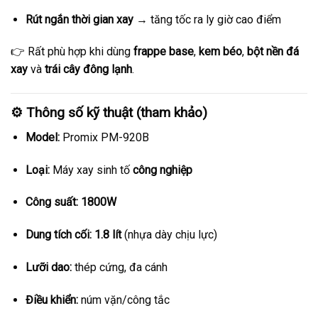
Rút ngắn thời gian xay
→ tăng tốc ra ly giờ cao điểm
👉 Rất phù hợp khi dùng
frappe base
,
kem béo
,
bột nền đá
xay
và
trái cây đông lạnh
.
⚙️ Thông số kỹ thuật (tham khảo)
Model:
Promix PM-920B
Loại:
Máy xay sinh tố
công nghiệp
Công suất:
1800W
Dung tích cối:
1.8 lít
(nhựa dày chịu lực)
Lưỡi dao:
thép cứng, đa cánh
Điều khiển:
núm vặn/công tắc