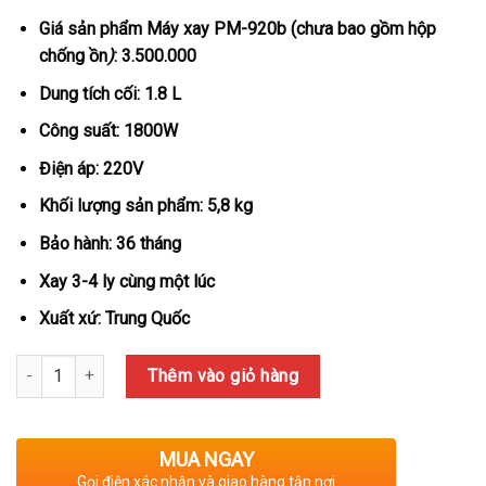
là:
tại
3,850,000₫.
là:
Giá sản phẩm Máy xay PM-920b (chưa bao gồm hộp
3,450,000₫.
chống ồn
)
: 3.500.000
Dung tích cối: 1.8 L
Công suất: 1800W
Điện áp: 220V
Khối lượng sản phẩm: 5,8 kg
Bảo hành: 36 tháng
Xay 3-4 ly cùng một lúc
Xuất xứ: Trung Quốc
Số lượng
Thêm vào giỏ hàng
MUA NGAY
Gọi điện xác nhận và giao hàng tận nơi