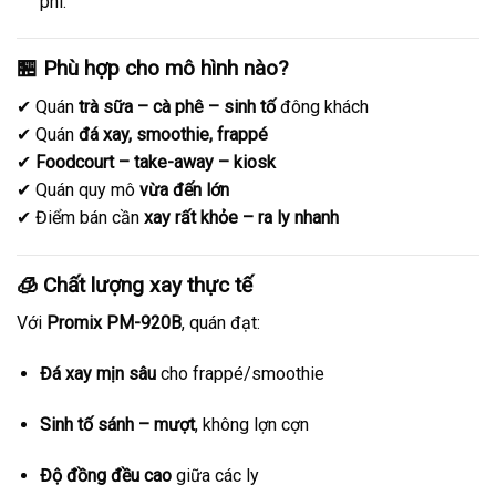
phí.
🏪 Phù hợp cho mô hình nào?
✔ Quán
trà sữa – cà phê – sinh tố
đông khách
✔ Quán
đá xay, smoothie, frappé
✔
Foodcourt – take-away – kiosk
✔ Quán quy mô
vừa đến lớn
✔ Điểm bán cần
xay rất khỏe – ra ly nhanh
🧊 Chất lượng xay thực tế
Với
Promix PM-920B
, quán đạt:
Đá xay mịn sâu
cho frappé/smoothie
Sinh tố sánh – mượt
, không lợn cợn
Độ đồng đều cao
giữa các ly