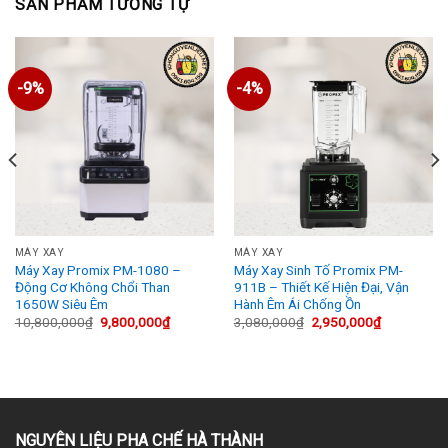
SẢN PHẨM TƯƠNG TỰ
-9%
-4%
MÁY XAY
MÁY XAY
Máy Xay Promix PM-1080 –
Máy Xay Sinh Tố Promix PM-
Động Cơ Không Chổi Than
911B – Thiết Kế Hiện Đại, Vận
1650W Siêu Êm
Hành Êm Ái Chống Ồn
Giá
Giá
Giá
Giá
10,800,000
₫
9,800,000
₫
3,080,000
₫
2,950,000
₫
gốc
hiện
gốc
hiện
là:
tại
là:
tại
10,800,000₫.
là:
3,080,000₫.
là:
0₫.
9,800,000₫.
2,950,000₫
NGUYÊN LIỆU PHA CHẾ HÀ THÀNH