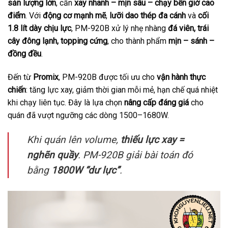
sản lượng lớn
, cần
xay nhanh – mịn sâu – chạy bền giờ cao
điểm
. Với
động cơ mạnh mẽ
,
lưỡi dao thép đa cánh
và
cối
1.8 lít dày chịu lực
, PM-920B xử lý nhẹ nhàng
đá viên, trái
cây đông lạnh, topping cứng
, cho thành phẩm
mịn – sánh –
đồng đều
.
Đến từ
Promix
, PM-920B được tối ưu cho
vận hành thực
chiến
: tăng lực xay, giảm thời gian mỗi mẻ, hạn chế quá nhiệt
khi chạy liên tục. Đây là lựa chọn
nâng cấp đáng giá
cho
quán đã vượt ngưỡng các dòng 1500–1680W.
Khi quán lên volume,
thiếu lực xay =
nghẽn quầy
. PM-920B giải bài toán đó
bằng
1800W “dư lực”
.