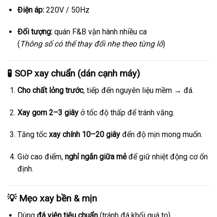
Điện áp:
220V / 50Hz
Đối tượng:
quán F&B vận hành nhiều ca
(
Thông số có thể thay đổi nhẹ theo từng lô
)
🧪 SOP xay chuẩn (dán cạnh máy)
Cho chất lỏng trước
, tiếp đến nguyên liệu mềm → đá.
Xay gom 2–3 giây
ở tốc độ thấp để tránh văng.
Tăng tốc
xay chính 10–20 giây
đến độ mịn mong muốn.
Giờ cao điểm,
nghỉ ngắn giữa mẻ
để giữ nhiệt động cơ ổn
định.
💡 Mẹo xay bền & mịn
Dùng
đá viên tiêu chuẩn
(tránh đá khối quá to).