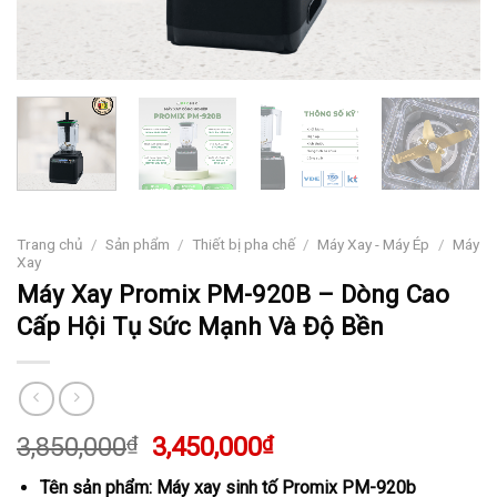
Trang chủ
/
Sản phẩm
/
Thiết bị pha chế
/
Máy Xay - Máy Ép
/
Máy
Xay
Máy Xay Promix PM-920B – Dòng Cao
Cấp Hội Tụ Sức Mạnh Và Độ Bền
Giá
Giá
3,850,000
₫
3,450,000
₫
gốc
hiện
Tên sản phẩm: Máy xay sinh tố Promix PM-920b