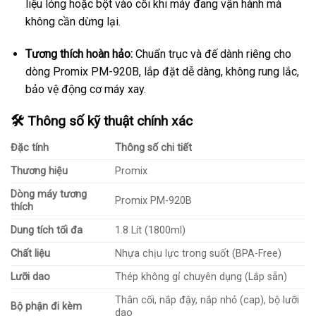
liệu lỏng hoặc bột vào cối khi máy đang vận hành mà
không cần dừng lại.
Tương thích hoàn hảo:
Chuẩn trục và đế dành riêng cho
dòng Promix PM-920B, lắp đặt dễ dàng, không rung lắc,
bảo vệ động cơ máy xay.
🛠️ Thông số kỹ thuật chính xác
Đặc tính
Thông số chi tiết
Thương hiệu
Promix
Dòng máy tương
Promix PM-920B
thích
Dung tích tối đa
1.8 Lít (1800ml)
Chất liệu
Nhựa chịu lực trong suốt (BPA-Free)
Lưỡi dao
Thép không gỉ chuyên dụng (Lắp sẵn)
Thân cối, nắp đậy, nắp nhỏ (cap), bộ lưỡi
Bộ phận đi kèm
dao