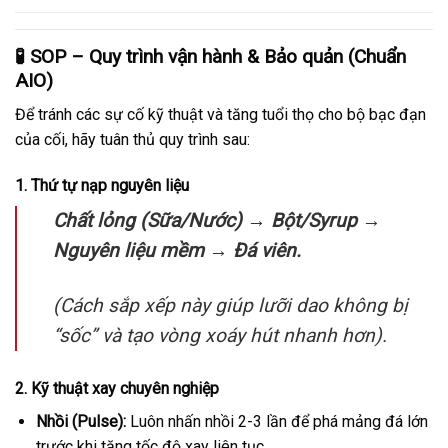
🧪 SOP – Quy trình vận hành & Bảo quản (Chuẩn
AIO)
Để tránh các sự cố kỹ thuật và tăng tuổi thọ cho bộ bạc đạn
của cối, hãy tuân thủ quy trình sau:
1. Thứ tự nạp nguyên liệu
Chất lỏng (Sữa/Nước) → Bột/Syrup →
Nguyên liệu mềm → Đá viên.
(Cách sắp xếp này giúp lưỡi dao không bị
“sốc” và tạo vòng xoáy hút nhanh hơn).
2. Kỹ thuật xay chuyên nghiệp
Nhồi (Pulse):
Luôn nhấn nhồi 2-3 lần để phá mảng đá lớn
trước khi tăng tốc độ xay liên tục.