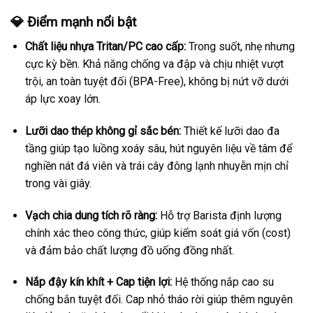
💎 Điểm mạnh nổi bật
Chất liệu nhựa Tritan/PC cao cấp:
Trong suốt, nhẹ nhưng
cực kỳ bền. Khả năng chống va đập và chịu nhiệt vượt
trội, an toàn tuyệt đối (BPA-Free), không bị nứt vỡ dưới
áp lực xoay lớn.
Lưỡi dao thép không gỉ sắc bén:
Thiết kế lưỡi dao đa
tầng giúp tạo luồng xoáy sâu, hút nguyên liệu về tâm để
nghiền nát đá viên và trái cây đông lạnh nhuyễn mịn chỉ
trong vài giây.
Vạch chia dung tích rõ ràng:
Hỗ trợ Barista định lượng
chính xác theo công thức, giúp kiểm soát giá vốn (cost)
và đảm bảo chất lượng đồ uống đồng nhất.
Nắp đậy kín khít + Cap tiện lợi:
Hệ thống nắp cao su
chống bắn tuyệt đối. Cap nhỏ tháo rời giúp thêm nguyên