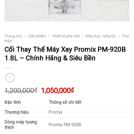
Trang chủ
/
Sản phẩm
/
Thiết bị pha chế
/
Máy Xay - Máy Ép
/
Phụ
Kiện
Cối Thay Thế Máy Xay Promix PM-920B
1.8L – Chính Hãng & Siêu Bền
Giá
Giá
1,200,000
₫
1,050,000
₫
gốc
hiện
Đặc tính
Thông số chi tiết
là:
tại
1,200,000₫.
là:
Thương hiệu
Promix
1,050,000₫.
Dòng máy tương
Promix PM-920B
thích