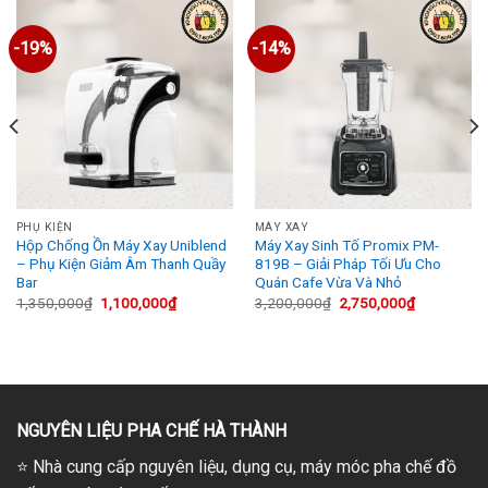
-19%
-14%
PHỤ KIỆN
MÁY XAY
Hộp Chống Ồn Máy Xay Uniblend
Máy Xay Sinh Tố Promix PM-
– Phụ Kiện Giảm Âm Thanh Quầy
819B – Giải Pháp Tối Ưu Cho
Bar
Quán Cafe Vừa Và Nhỏ
Giá
Giá
Giá
Giá
1,350,000
₫
1,100,000
₫
3,200,000
₫
2,750,000
₫
gốc
hiện
gốc
hiện
là:
tại
là:
tại
1,350,000₫.
là:
3,200,000₫.
là:
0₫.
1,100,000₫.
2,750,000₫
NGUYÊN LIỆU PHA CHẾ HÀ THÀNH
⭐
Nhà cung cấp nguyên liệu, dụng cụ, máy móc pha chế đồ