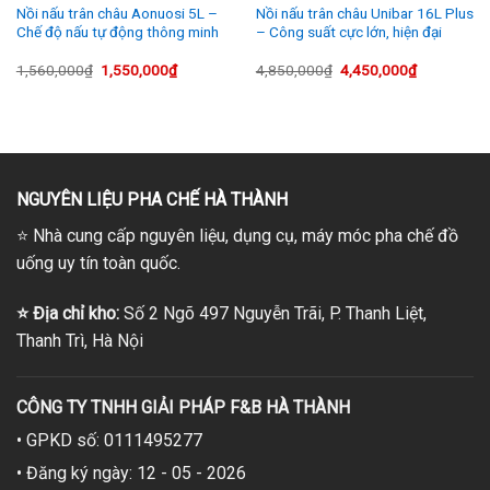
Nồi nấu trân châu Aonuosi 5L –
Nồi nấu trân châu Unibar 16L Plus
Chế độ nấu tự động thông minh
– Công suất cực lớn, hiện đại
Giá
Giá
Giá
Giá
1,560,000
₫
1,550,000
₫
4,850,000
₫
4,450,000
₫
gốc
hiện
gốc
hiện
là:
tại
là:
tại
1,560,000₫.
là:
4,850,000₫.
là:
0₫.
1,550,000₫.
4,450,000₫
NGUYÊN LIỆU PHA CHẾ HÀ THÀNH
⭐
Nhà cung cấp nguyên liệu, dụng cụ, máy móc pha chế đồ
uống uy tín toàn quốc.
⭐
Địa chỉ kho:
Số 2 Ngõ 497 Nguyễn Trãi, P. Thanh Liệt,
Thanh Trì, Hà Nội
CÔNG TY TNHH GIẢI PHÁP F&B HÀ THÀNH
• GPKD số: 0111495277
• Đăng ký ngày: 12 - 05 - 2026