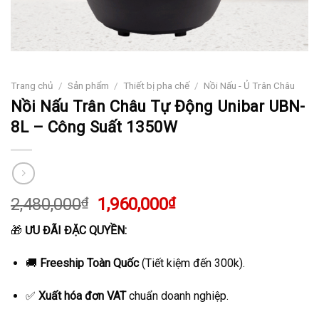
Trang chủ
/
Sản phẩm
/
Thiết bị pha chế
/
Nồi Nấu - Ủ Trân Châu
Nồi Nấu Trân Châu Tự Động Unibar UBN-
8L – Công Suất 1350W
Giá
Giá
2,480,000
₫
1,960,000
₫
gốc
hiện
🎁
ƯU ĐÃI ĐẶC QUYỀN:
là:
tại
2,480,000₫.
là:
🚚
Freeship Toàn Quốc
(Tiết kiệm đến 300k).
1,960,000₫.
✅
Xuất hóa đơn VAT
chuẩn doanh nghiệp.