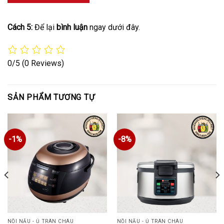
Cách 5:
Để lại
bình luận
ngay dưới đây.
0/5
(0 Reviews)
SẢN PHẨM TƯƠNG TỰ
-1%
-8%
NỒI NẤU - Ủ TRÂN CHÂU
NỒI NẤU - Ủ TRÂN CHÂU