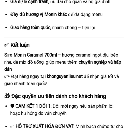
Giá sỉ/lẻ cạnh tranh
, ưu đãi cho quán và hộ gia đình.
Đầy đủ hương vị Monin khác
để đa dạng menu.
Giao hàng toàn quốc
, nhanh chóng – tiện lợi.
✅ Kết luận
Siro Monin Caramel 700ml
– hương caramel ngọt dịu, béo
nhẹ, dễ mix đồ uống, giúp menu thêm
chuyên nghiệp và hấp
dẫn
.
👉 Đặt hàng ngay tại
khonguyenlieu.net
để nhận giá tốt và
giao nhanh toàn quốc!
🎁 Đặc quyền ưu tiên dành cho khách hàng
🛡️
CAM KẾT 1 ĐỔI 1:
Đổi mới ngay nếu sản phẩm lỗi
hoặc hư hỏng do vận chuyển.
✅
HỖ TRỢ XUẤT HÓA ĐƠN VAT:
Minh bạch chứng từ cho