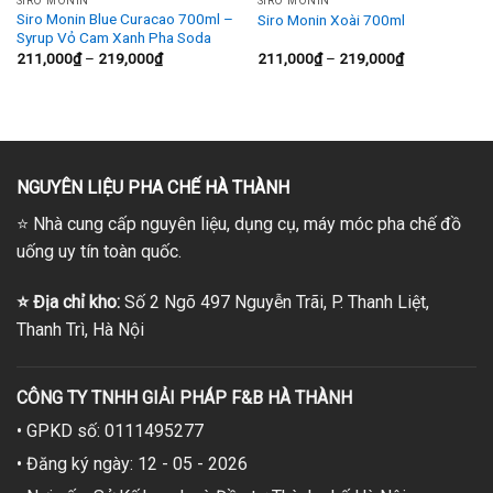
SIRO MONIN
SIRO MONIN
Siro Monin Blue Curacao 700ml –
Siro Monin Xoài 700ml
Syrup Vỏ Cam Xanh Pha Soda
Khoảng
Khoảng
211,000
₫
–
219,000
₫
211,000
₫
–
219,000
₫
giá:
giá:
từ
từ
211,000₫
211,000₫
đến
đến
219,000₫
219,000₫
NGUYÊN LIỆU PHA CHẾ HÀ THÀNH
⭐
Nhà cung cấp nguyên liệu, dụng cụ, máy móc pha chế đồ
uống uy tín toàn quốc.
⭐
Địa chỉ kho:
Số 2 Ngõ 497 Nguyễn Trãi, P. Thanh Liệt,
Thanh Trì, Hà Nội
CÔNG TY TNHH GIẢI PHÁP F&B HÀ THÀNH
• GPKD số: 0111495277
• Đăng ký ngày: 12 - 05 - 2026