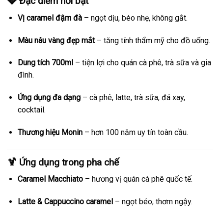
💎 Đặc điểm nổi bật
Vị caramel đậm đà
– ngọt dịu, béo nhẹ, không gắt.
Màu nâu vàng đẹp mắt
– tăng tính thẩm mỹ cho đồ uống.
Dung tích 700ml
– tiện lợi cho quán cà phê, trà sữa và gia
đình.
Ứng dụng đa dạng
– cà phê, latte, trà sữa, đá xay,
cocktail.
Thương hiệu Monin
– hơn 100 năm uy tín toàn cầu.
🍹 Ứng dụng trong pha chế
Caramel Macchiato
– hương vị quán cà phê quốc tế.
Latte & Cappuccino caramel
– ngọt béo, thơm ngậy.