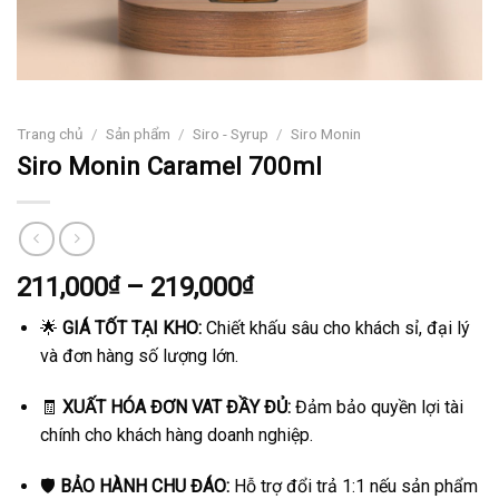
Trang chủ
/
Sản phẩm
/
Siro - Syrup
/
Siro Monin
Siro Monin Caramel 700ml
Khoảng
211,000
₫
–
219,000
₫
giá:
🌟
GIÁ TỐT TẠI KHO:
Chiết khấu sâu cho khách sỉ, đại lý
từ
và đơn hàng số lượng lớn.
211,000₫
đến
🧾
XUẤT HÓA ĐƠN VAT ĐẦY ĐỦ:
Đảm bảo quyền lợi tài
219,000₫
chính cho khách hàng doanh nghiệp.
🛡️
BẢO HÀNH CHU ĐÁO:
Hỗ trợ đổi trả 1:1 nếu sản phẩm