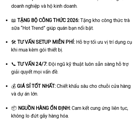
doanh nghiệp và hộ kinh doanh.
📖
TẶNG BỘ CÔNG THỨC 2026:
Tặng kho công thức trà
sữa “Hot Trend” giúp quán bạn nổi bật.
🛠️
TƯ VẤN SETUP MIỄN PHÍ:
Hỗ trợ tối ưu vị trí dụng cụ
khi mua kèm gói thiết bị.
📞
TƯ VẤN 24/7:
Đội ngũ kỹ thuật luôn sẵn sàng hỗ trợ
giải quyết mọi vấn đề.
💰
GIÁ SỈ TỐT NHẤT:
Chiết khấu sâu cho chuỗi cửa hàng
và dự án lớn.
📦
NGUỒN HÀNG ỔN ĐỊNH:
Cam kết cung ứng liên tục,
không lo đứt gãy hàng hóa.